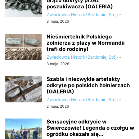
brązu odkryty przez
poszukiwacza (GALERIA)
Zwiadowca Historii (Bartłomiej Stój)
-
8 maja, 2026
Nieśmiertelnik Polskiego
żołnierza z plaży w Normandii
trafi do rodziny!
Zwiadowca Historii (Bartłomiej Stój)
-
3 maja, 2026
Szabla i niezwykłe artefakty
odkryte po polskich żołnierzach
(GALERIA)
Zwiadowca Historii (Bartłomiej Stój)
-
2 maja, 2026
Sensacyjne odkrycie w
Świerczowie! Legenda o czołgu w
ogródku okazała się...