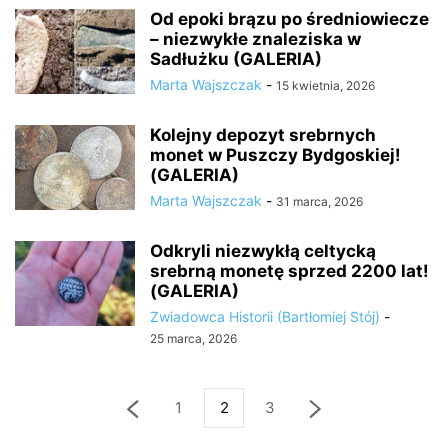
Od epoki brązu po średniowiecze
– niezwykłe znaleziska w
Sadłużku (GALERIA)
Marta Wajszczak
-
15 kwietnia, 2026
Kolejny depozyt srebrnych
monet w Puszczy Bydgoskiej!
(GALERIA)
Marta Wajszczak
-
31 marca, 2026
Odkryli niezwykłą celtycką
srebrną monetę sprzed 2200 lat!
(GALERIA)
Zwiadowca Historii (Bartłomiej Stój)
-
25 marca, 2026
1
2
3