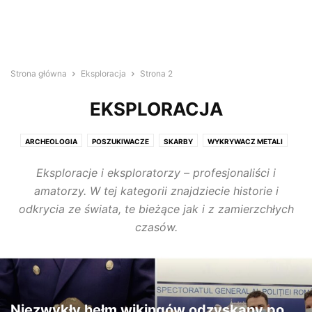
Strona główna
Eksploracja
Strona 2
EKSPLORACJA
ARCHEOLOGIA
POSZUKIWACZE
SKARBY
WYKRYWACZ METALI
Eksploracje i eksploratorzy – profesjonaliści i
amatorzy. W tej kategorii znajdziecie historie i
odkrycia ze świata, te bieżące jak i z zamierzchłych
czasów.
Niezwykły hełm wikingów odzyskany po