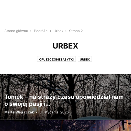
Strona główna
Podróże
Urbex
Strona 2
URBEX
OPUSZCZONE ZABYTKI
URBEX
Tomek – na straży czasu opowiedział nam
o swojej pasji i...
Marta Wajszczak
-
31 stycznia, 2025