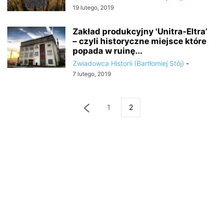
19 lutego, 2019
Zakład produkcyjny 'Unitra-Eltra’
– czyli historyczne miejsce które
popada w ruinę...
Zwiadowca Historii (Bartłomiej Stój)
-
7 lutego, 2019
1
2