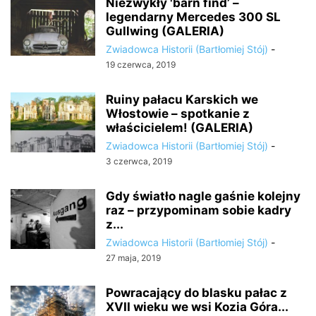
Niezwykły 'barn find’ –
legendarny Mercedes 300 SL
Gullwing (GALERIA)
Zwiadowca Historii (Bartłomiej Stój)
-
19 czerwca, 2019
Ruiny pałacu Karskich we
Włostowie – spotkanie z
właścicielem! (GALERIA)
Zwiadowca Historii (Bartłomiej Stój)
-
3 czerwca, 2019
Gdy światło nagle gaśnie kolejny
raz – przypominam sobie kadry
z...
Zwiadowca Historii (Bartłomiej Stój)
-
27 maja, 2019
Powracający do blasku pałac z
XVII wieku we wsi Kozia Góra...