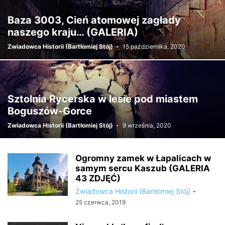
Baza 3003, Cień atomowej zagłady
naszego kraju… (GALERIA)
Zwiadowca Historii (Bartłomiej Stój)
-
15 października, 2020
Sztolnia Rycerska w lesie pod miastem
Boguszów-Gorce
Zwiadowca Historii (Bartłomiej Stój)
-
9 września, 2020
Ogromny zamek w Łapalicach w
samym sercu Kaszub (GALERIA
43 ZDJĘĆ)
Zwiadowca Historii (Bartłomiej Stój)
-
25 czerwca, 2019