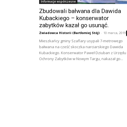
Informacje współczesne
Zbudowali bałwana dla Dawida
Kubackiego – konserwator
zabytków kazał go usunąć.
Zwiadowca Historii (Bartłomiej Stój)
-
10 marca, 2019
Mieszkańcy gminy Szaflary usypali 7-metrowego
bałwana na cześć skoczka narciarskiego Dawida
Kubackiego. Konserwator Paweł Dziuban z Urzędu
Ochrony Zabytków w Nowym Targu, nakazał go...