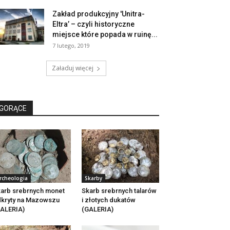
Zakład produkcyjny 'Unitra-
Eltra’ – czyli historyczne
miejsce które popada w ruinę...
7 lutego, 2019
Załaduj więcej
GORĄCE
rcheologia
Skarby
arb srebrnych monet
Skarb srebrnych talarów
kryty na Mazowszu
i złotych dukatów
ALERIA)
(GALERIA)