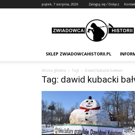
piątek, 7 sierpnia, 2026
Zaloguj się / Dołącz
Kontak
Zwiadowca
Historii
SKLEP ZWIADOWCAHISTORII.PL
INFOR
Strona główna
Tagi
Dawid kubacki bałwan
Tag: dawid kubacki ba