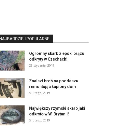
NAJBARDZIEJ POPULARNE
Ogromny skarb z epoki brązu
odkryty w Czechach!
28 stycznia, 2019
Znalazł broń na poddaszu
remontując kupiony dom
5 lutego, 2019
Największy rzymski skarb jaki
odkryto w W. Brytanii!
5 lutego, 2019