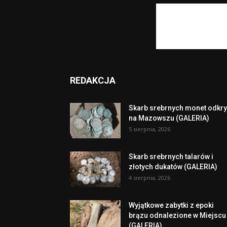
REDAKCJA
Skarb srebrnych monet odkry
na Mazowszu (GALERIA)
5 sierpnia, 2026
Skarb srebrnych talarów i
złotych dukatów (GALERIA)
4 sierpnia, 2026
Wyjątkowe zabytki z epoki
brązu odnalezione w Miejscu
(GALERIA)