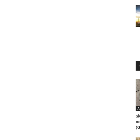
A
Sk
od
(G