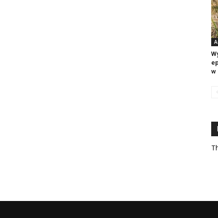
A
Wy
ep
w 
Th