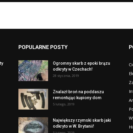
POPULARNE POSTY
P
ty
Ogromny skarb z epoki brązu
Ci
odkryty w Czechach!
Ek
28 stycznia, 2019
Za
I
Znalazł broń na poddaszu
remontując kupiony dom
Ar
5 lutego, 2019
P
W
Największy rzymski skarb jaki
odkryto w W. Brytanii!
Hi
5 lutego, 2019