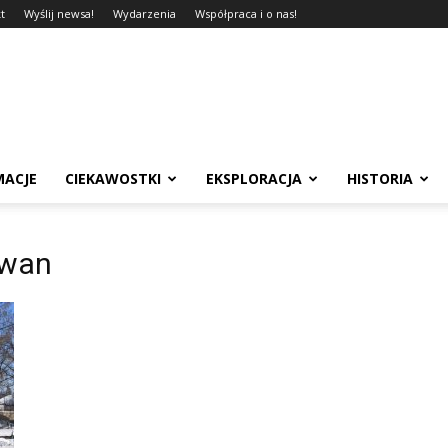
t
Wyślij newsa!
Wydarzenia
Współpraca i o nas!
MACJE
CIEKAWOSTKI
EKSPLORACJA
HISTORIA
łwan