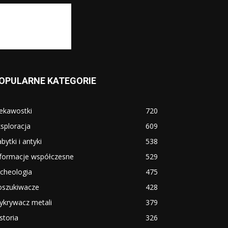
OPULARNE KATEGORIE
ekawostki
720
sploracja
609
bytki i antyki
538
nformacje współczesne
529
cheologia
475
oszukiwacze
428
ykrywacz metali
379
storia
326