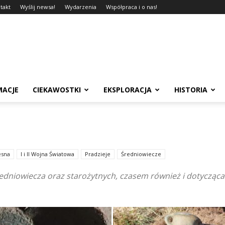
takt
Wyślij newsa!
Wydarzenia
Współpraca i o nas!
MACJE
CIEKAWOSTKI
EKSPLORACJA
HISTORIA
esna
I i II Wojna Światowa
Pradzieje
Średniowiecze
średniowiecza oraz starożytnych, czasem również i dotycząca