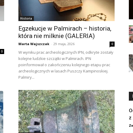
Historia
Egzekucje w Palmirach – historia,
która nie milknie (GALERIA)
Marta Wajszczak
-
29 maja, 2026
0
0
W wyniku prac archeologicznych IPN, odkryte zostały
kolejne ludzkie szczątki w Palmirach. IPN
poinformował o zakończeniu kolejnego etapu prac
archeologicznych w lasach Puszczy Kampinoskiej.
Palmiry...
O
z
Zw