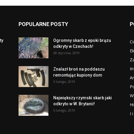
POPULARNE POSTY
P
ty
Ogromny skarb z epoki brązu
Ci
odkryty w Czechach!
Ek
28 stycznia, 2019
Za
I
Znalazł broń na poddaszu
remontując kupiony dom
Ar
5 lutego, 2019
P
W
Największy rzymski skarb jaki
odkryto w W. Brytanii!
Hi
5 lutego, 2019
I 