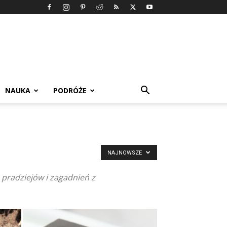
NAUKA
PODRÓŻE
NAJNOWSZE
 pradziejów i zagadnień z