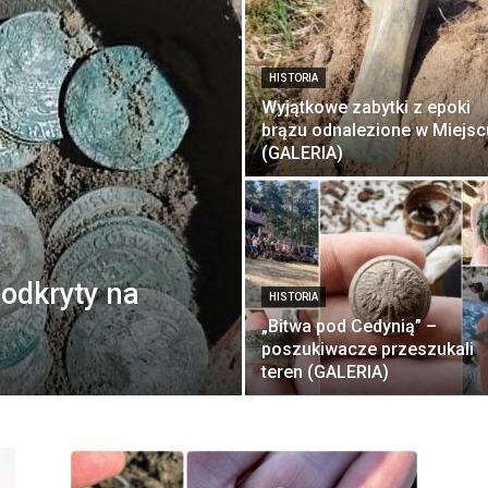
HISTORIA
Wyjątkowe zabytki z epoki
brązu odnalezione w Miejsc
(GALERIA)
odkryty na
HISTORIA
„Bitwa pod Cedynią” –
poszukiwacze przeszukali
teren (GALERIA)