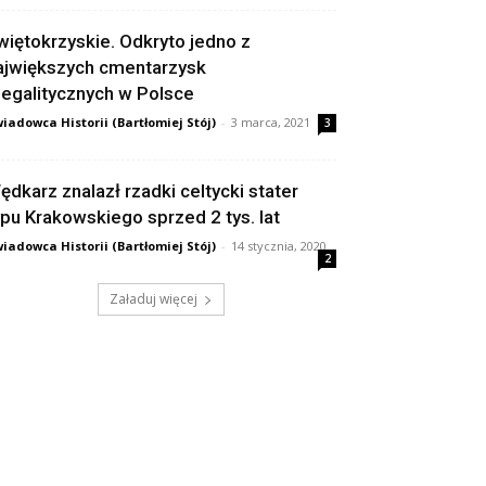
więtokrzyskie. Odkryto jedno z
ajwiększych cmentarzysk
egalitycznych w Polsce
iadowca Historii (Bartłomiej Stój)
-
3 marca, 2021
3
ędkarz znalazł rzadki celtycki stater
ypu Krakowskiego sprzed 2 tys. lat
iadowca Historii (Bartłomiej Stój)
-
14 stycznia, 2020
2
Załaduj więcej