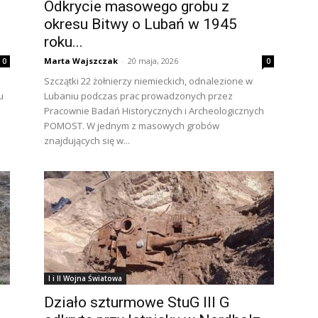
Odkrycie masowego grobu z
okresu Bitwy o Lubań w 1945
roku...
Marta Wajszczak
-
20 maja, 2026
0
0
Szczątki 22 żołnierzy niemieckich, odnalezione w
u
Lubaniu podczas prac prowadzonych przez
Pracownie Badań Historycznych i Archeologicznych
POMOST. W jednym z masowych grobów
znajdujących się w...
I i II Wojna Światowa
Działo szturmowe StuG III G