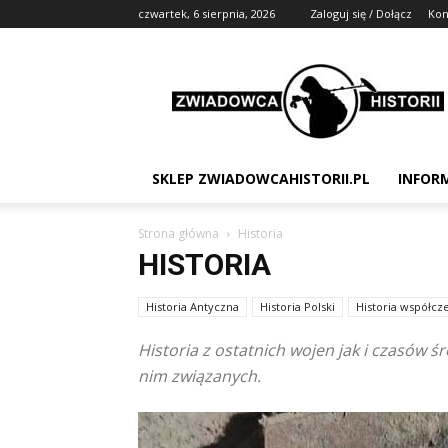
czwartek, 6 sierpnia, 2026
Zaloguj się / Dołącz
Kon
Zwiadowca
Historii
SKLEP ZWIADOWCAHISTORII.PL
INFOR
Strona główna
Historia
HISTORIA
Historia Antyczna
Historia Polski
Historia współcz
Historia z ostatnich wojen jak i czasów 
nim związanych.