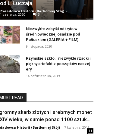
od Ł. Łuczaja
Zwiadowca Historii (Bartłomiej Stój)
-
1 czerwca, 2020
3
Niezwykłe zabytki odkryto w
średniowiecznej osadzie pod
Pułtuskiem (GALERIA + FILM)
9 listopada, 2020
Rzymskie szkło… niezwykle rzadki i
piękny artefakt z początków naszej
ery
14 października, 2019
MUST READ
gromny skarb złotych i srebrnych monet
 XIV wieku, w sumie ponad 1100 sztuk...
iadowca Historii (Bartłomiej Stój)
-
7 kwietnia, 2019
11