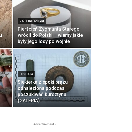
ZABYTKI I ANTYKI
Pierścień Zygmunta Starego
u
wrócił do Polski – wiemy jakie
były jego losy po wojnie
HISTORIA
Siekierka z epoki brązu
odnaleziona podczas
poszukiwań bursztynu
(GALERIA)
- Advertisement -