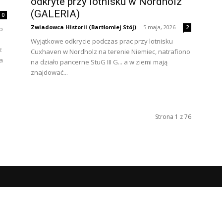
odkryte przy lotnisku w Nordholz
(GALERIA)
0
Zwiadowca Historii (Bartłomiej Stój)
-
5 maja, 2026
2
o
Wyjątkowe odkrycie podczas prac przy lotnisku
z
Cuxhaven w Nordholz na terenie Niemiec, natrafiono
a
na działo pancerne StuG III G... a w ziemi mają
znajdować...
Strona 1 z 76