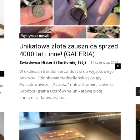
Wykrywacz metali
Unikatowa złota zausznica sprzed
4000 lat i inne! (GALERIA)
Zwiadowca Historii (Bartłomiej Stój)
-
11 czerwca, 2026
0
26
W okolicach Sandomierza doszło do wyjątkowego
1
odkrycia. Członkowie Nadwiślańskiej Grupy
Poszukiwawczej „Szansa” natrafili w miejscowości
ny
Sobótka (gmina Ożarów) na unikatową złotą
e
zausznicę datowaną na...