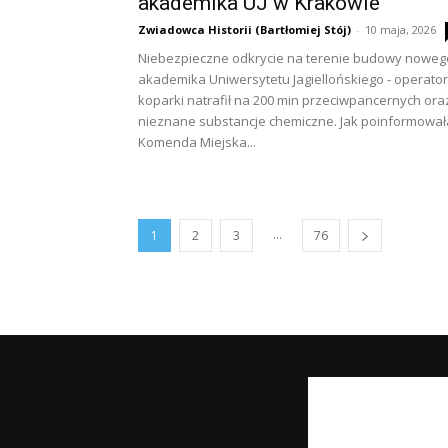
akademika UJ w Krakowie
Zwiadowca Historii (Bartłomiej Stój)
-
10 maja, 2026
Niebezpieczne odkrycie na terenie budowy noweg
akademika Uniwersytetu Jagiellońskiego - operator
koparki natrafił na 200 min przeciwpancernych ora
nieznane substancje chemiczne. Jak poinformował
Komenda Miejska...
...
1
2
3
76