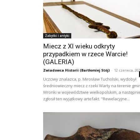
Zabytki i antyki
Miecz z XI wieku odkryty
przypadkiem w rzece Warcie!
(GALERIA)
Zwiadowca Historii (Bartłomiej Stój)
-
12 czerwca, 20
Uczciwy znalazca, p. Mirosław Tucholski, wydobył
średniowieczny miecz z rzeki Warty na terenie gmi
Wronki w województwie wielkopolskim, a następni
zgłosił ten wyjątkowy artefakt. "Rewelacyjne...