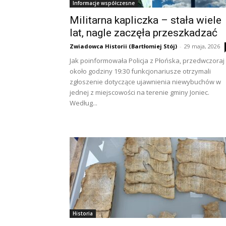
Informacje współczesne
Militarna kapliczka – stała wiele
lat, nagle zaczęła przeszkadzać
Zwiadowca Historii (Bartłomiej Stój)
-
29 maja, 2026
Jak poinformowała Policja z Płońska, przedwczoraj
około godziny 19:30 funkcjonariusze otrzymali
zgłoszenie dotyczące ujawnienia niewybuchów w
jednej z miejscowości na terenie gminy Joniec.
Według...
Historia