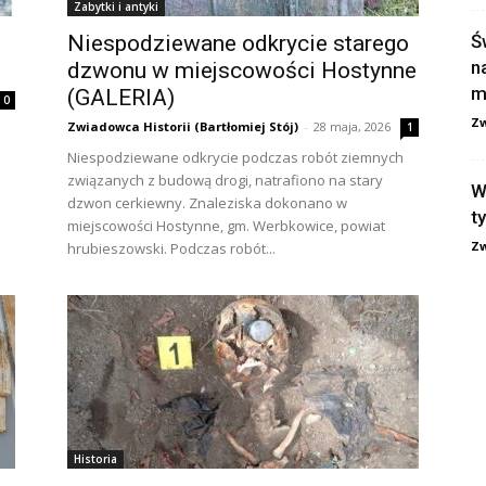
Zabytki i antyki
Niespodziewane odkrycie starego
Ś
n
dzwonu w miejscowości Hostynne
m
(GALERIA)
0
Zw
Zwiadowca Historii (Bartłomiej Stój)
-
28 maja, 2026
1
Niespodziewane odkrycie podczas robót ziemnych
związanych z budową drogi, natrafiono na stary
W
dzwon cerkiewny. Znaleziska dokonano w
t
miejscowości Hostynne, gm. Werbkowice, powiat
Zw
hrubieszowski. Podczas robót...
Historia