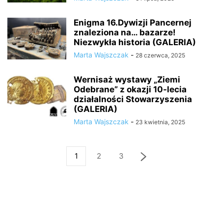
Enigma 16.Dywizji Pancernej
znaleziona na… bazarze!
Niezwykła historia (GALERIA)
Marta Wajszczak
-
28 czerwca, 2025
Wernisaż wystawy „Ziemi
Odebrane” z okazji 10-lecia
działalności Stowarzyszenia
(GALERIA)
Marta Wajszczak
-
23 kwietnia, 2025
1
2
3