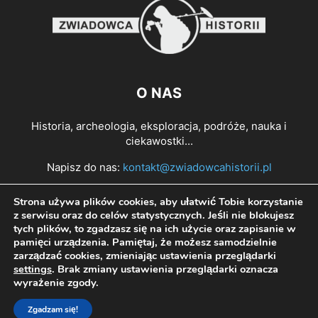
O NAS
Historia, archeologia, eksploracja, podróże, nauka i
ciekawostki...
Napisz do nas:
kontakt@zwiadowcahistorii.pl
Strona używa plików cookies, aby ułatwić Tobie korzystanie
PODĄŻAJ ZA NAMI
z serwisu oraz do celów statystycznych. Jeśli nie blokujesz
tych plików, to zgadzasz się na ich użycie oraz zapisanie w
pamięci urządzenia. Pamiętaj, że możesz samodzielnie
zarządzać cookies, zmieniając ustawienia przeglądarki
settings
. Brak zmiany ustawienia przeglądarki oznacza
wyrażenie zgody.
Zgadzam się!
© All right reserved Zwiadowca Historii 2022