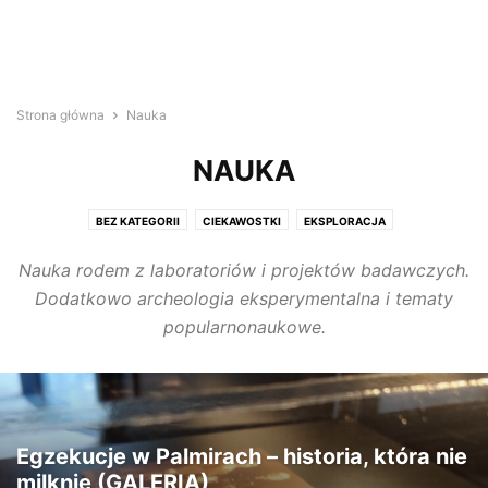
Strona główna
Nauka
NAUKA
BEZ KATEGORII
CIEKAWOSTKI
EKSPLORACJA
FOTOGRAFIE I ARTEFAKTY Z KRÓTKĄ HISTORIĄ
HISTORIA
NAUKA
Nauka rodem z laboratoriów i projektów badawczych.
PODRÓŻE
POLECANE POSTY
WIDEO
Dodatkowo archeologia eksperymentalna i tematy
popularnonaukowe.
Egzekucje w Palmirach – historia, która nie
milknie (GALERIA)