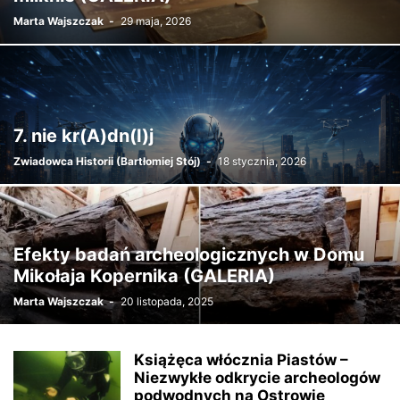
Marta Wajszczak
-
29 maja, 2026
7. nie kr(A)dn(I)j
Zwiadowca Historii (Bartłomiej Stój)
-
18 stycznia, 2026
Efekty badań archeologicznych w Domu
Mikołaja Kopernika (GALERIA)
Marta Wajszczak
-
20 listopada, 2025
Książęca włócznia Piastów –
Niezwykłe odkrycie archeologów
podwodnych na Ostrowie