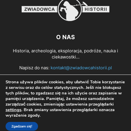
O NAS
Historia, archeologia, eksploracja, podróże, nauka i
ciekawostki...
Napisz do nas:
kontakt@zwiadowcahistorii.pl
Strona używa plików cookies, aby ułatwić Tobie korzystanie
PODĄŻAJ ZA NAMI
z serwisu oraz do celów statystycznych. Jeśli nie blokujesz
tych plików, to zgadzasz się na ich użycie oraz zapisanie w
pamięci urządzenia. Pamiętaj, że możesz samodzielnie
zarządzać cookies, zmieniając ustawienia przeglądarki
settings
. Brak zmiany ustawienia przeglądarki oznacza
wyrażenie zgody.
Zgadzam się!
© All right reserved Zwiadowca Historii 2022