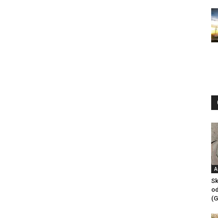
A
Sk
od
(G