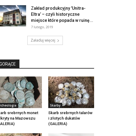
Zakład produkcyjny 'Unitra-
Eltra’ – czyli historyczne
miejsce które popada w ruinę...
7 lutego, 2019
Załaduj więcej
GORĄCE
rcheologia
Skarby
arb srebrnych monet
Skarb srebrnych talarów
kryty na Mazowszu
i złotych dukatów
ALERIA)
(GALERIA)