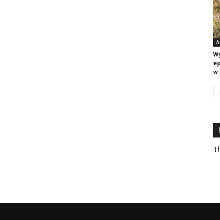
A
Wy
ep
w 
Th