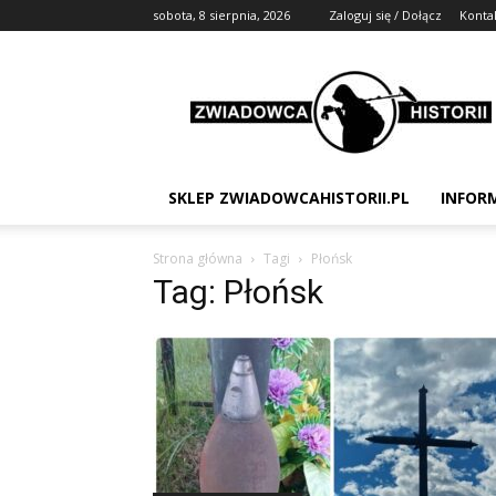
sobota, 8 sierpnia, 2026
Zaloguj się / Dołącz
Konta
Zwiadowca
Historii
SKLEP ZWIADOWCAHISTORII.PL
INFOR
Strona główna
Tagi
Płońsk
Tag: Płońsk