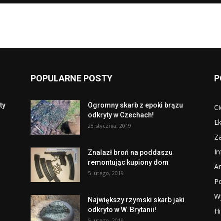
POPULARNE POSTY
P
ty
Ogromny skarb z epoki brązu
Ci
odkryty w Czechach!
Ek
28 stycznia, 2019
Za
I
Znalazł broń na poddaszu
remontując kupiony dom
Ar
5 lutego, 2019
P
W
Największy rzymski skarb jaki
odkryto w W. Brytanii!
Hi
5 lutego, 2019