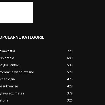
OPULARNE KATEGORIE
ekawostki
720
sploracja
609
bytki i antyki
538
nformacje współczesne
529
cheologia
475
oszukiwacze
428
ykrywacz metali
379
storia
326