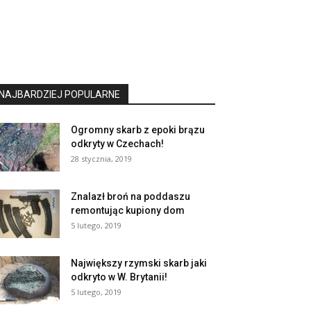
NAJBARDZIEJ POPULARNE
Ogromny skarb z epoki brązu
odkryty w Czechach!
28 stycznia, 2019
Znalazł broń na poddaszu
remontując kupiony dom
5 lutego, 2019
Największy rzymski skarb jaki
odkryto w W. Brytanii!
5 lutego, 2019