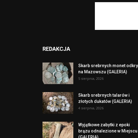
REDAKCJA
Skarb srebrnych monet odkry
na Mazowszu (GALERIA)
5 sierpnia, 2026
Skarb srebrnych talarów i
złotych dukatów (GALERIA)
4 sierpnia, 2026
Wyjątkowe zabytki z epoki
brązu odnalezione w Miejscu
(GALERIA)