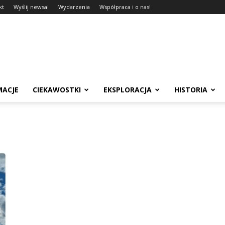
kt
Wyślij newsa!
Wydarzenia
Współpraca i o nas!
MACJE
CIEKAWOSTKI
EKSPLORACJA
HISTORIA