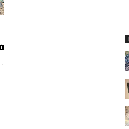
25
3
tak