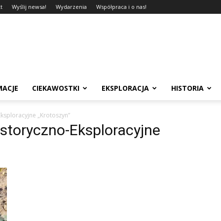
t
Wyślij newsa!
Wydarzenia
Współpraca i o nas!
MACJE
CIEKAWOSTKI
EKSPLORACJA
HISTORIA
ksploracyjne „Krotoszyn”
istoryczno-Eksploracyjne