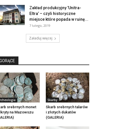
Zakład produkcyjny 'Unitra-
Eltra’ – czyli historyczne
miejsce które popada w ruinę...
7 lutego, 2019
Załaduj więcej
GORĄCE
rcheologia
Skarby
arb srebrnych monet
Skarb srebrnych talarów
kryty na Mazowszu
i złotych dukatów
ALERIA)
(GALERIA)