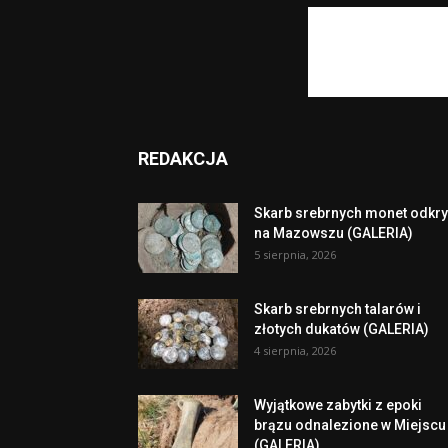
REDAKCJA
Skarb srebrnych monet odkry
na Mazowszu (GALERIA)
5 sierpnia, 2026
Skarb srebrnych talarów i
złotych dukatów (GALERIA)
4 sierpnia, 2026
Wyjątkowe zabytki z epoki
brązu odnalezione w Miejscu
(GALERIA)