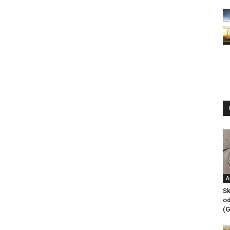
A
Sk
od
(G