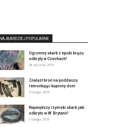
NAJBARDZIEJ POPULARNE
Ogromny skarb z epoki brązu
odkryty w Czechach!
28 stycznia, 2019
Znalazł broń na poddaszu
remontując kupiony dom
5 lutego, 2019
Największy rzymski skarb jaki
odkryto w W. Brytanii!
5 lutego, 2019