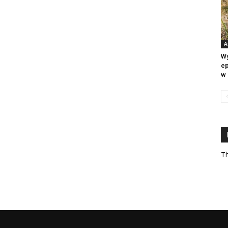
A
Wy
ep
w 
Th