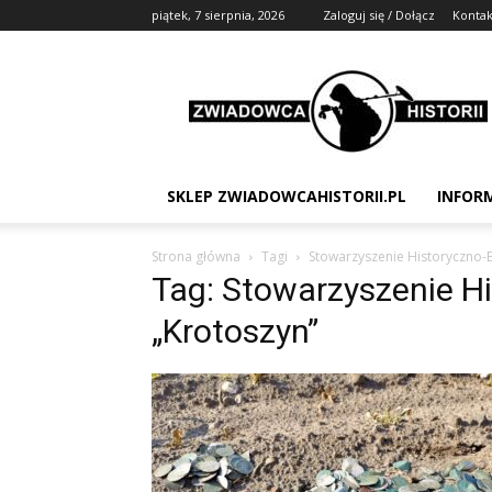
piątek, 7 sierpnia, 2026
Zaloguj się / Dołącz
Kontak
Zwiadowca
Historii
SKLEP ZWIADOWCAHISTORII.PL
INFOR
Strona główna
Tagi
Stowarzyszenie Historyczno-E
Tag: Stowarzyszenie H
„Krotoszyn”