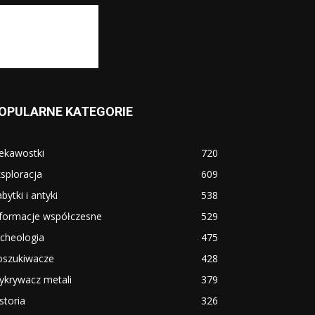
OPULARNE KATEGORIE
ekawostki
720
sploracja
609
bytki i antyki
538
nformacje współczesne
529
cheologia
475
oszukiwacze
428
ykrywacz metali
379
storia
326