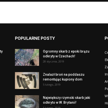
POPULARNE POSTY
P
ty
Ogromny skarb z epoki brązu
Ci
odkryty w Czechach!
Ek
28 stycznia, 2019
Za
I
Znalazł broń na poddaszu
remontując kupiony dom
Ar
5 lutego, 2019
P
W
Największy rzymski skarb jaki
odkryto w W. Brytanii!
Hi
5 lutego, 2019