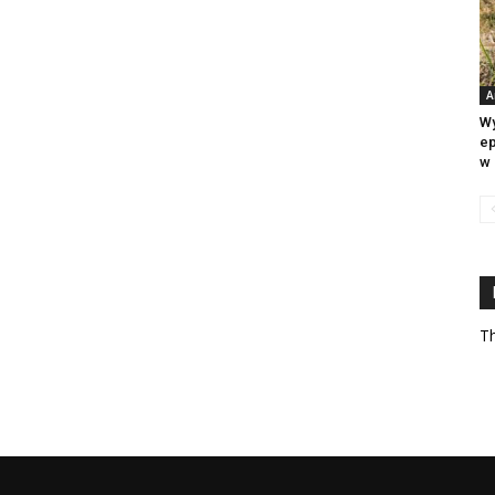
A
Wy
ep
w 
Th