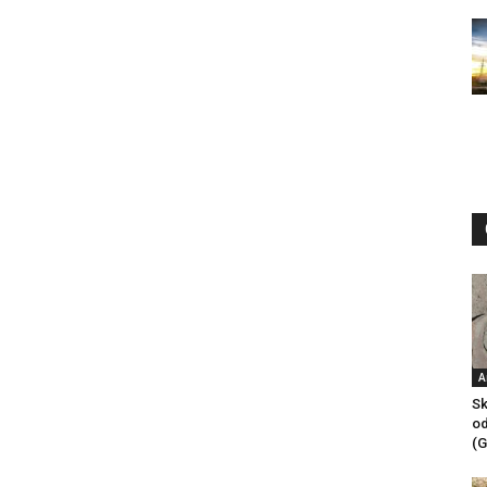
A
Sk
od
(G