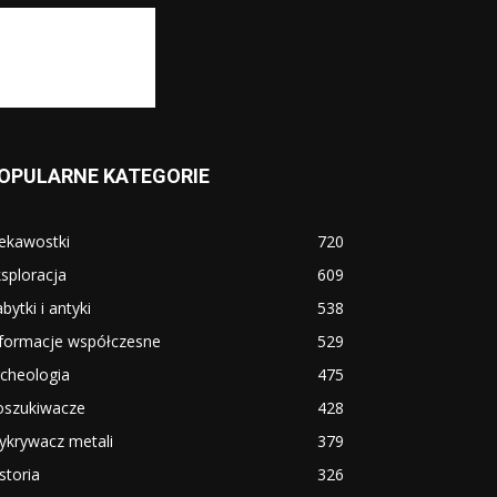
OPULARNE KATEGORIE
ekawostki
720
sploracja
609
bytki i antyki
538
nformacje współczesne
529
cheologia
475
oszukiwacze
428
ykrywacz metali
379
storia
326