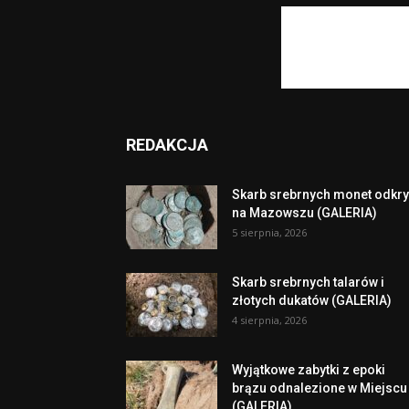
REDAKCJA
Skarb srebrnych monet odkry
na Mazowszu (GALERIA)
5 sierpnia, 2026
Skarb srebrnych talarów i
złotych dukatów (GALERIA)
4 sierpnia, 2026
Wyjątkowe zabytki z epoki
brązu odnalezione w Miejscu
(GALERIA)