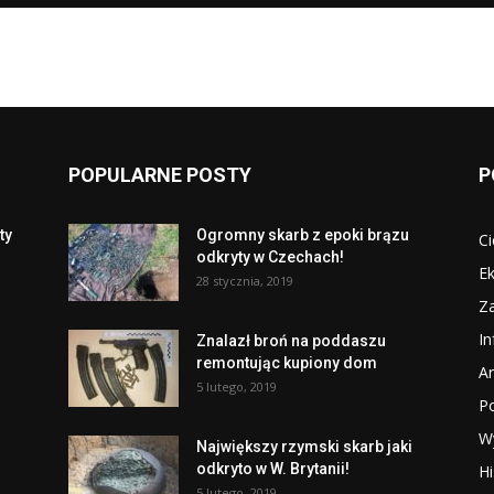
POPULARNE POSTY
P
ty
Ogromny skarb z epoki brązu
Ci
odkryty w Czechach!
Ek
28 stycznia, 2019
Za
I
Znalazł broń na poddaszu
remontując kupiony dom
Ar
5 lutego, 2019
P
W
Największy rzymski skarb jaki
odkryto w W. Brytanii!
Hi
5 lutego, 2019