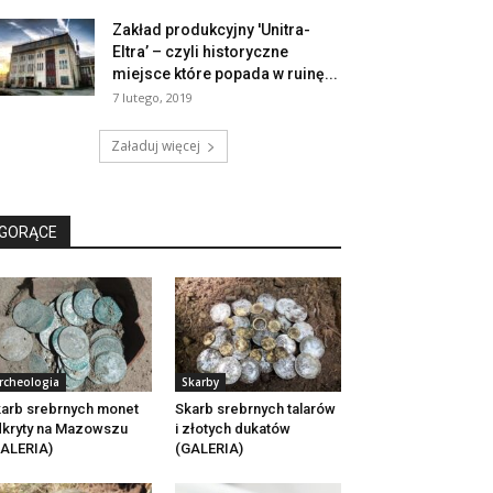
Zakład produkcyjny 'Unitra-
Eltra’ – czyli historyczne
miejsce które popada w ruinę...
7 lutego, 2019
Załaduj więcej
GORĄCE
rcheologia
Skarby
arb srebrnych monet
Skarb srebrnych talarów
kryty na Mazowszu
i złotych dukatów
ALERIA)
(GALERIA)