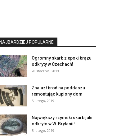
NAJBARDZIEJ POPULARNE
Ogromny skarb z epoki brązu
odkryty w Czechach!
28 stycznia, 2019
Znalazł broń na poddaszu
remontując kupiony dom
5 lutego, 2019
Największy rzymski skarb jaki
odkryto w W. Brytanii!
5 lutego, 2019