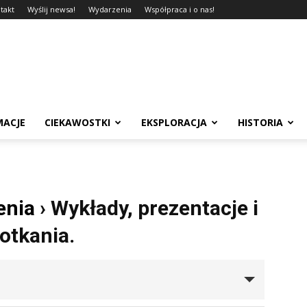
takt
Wyślij newsa!
Wydarzenia
Współpraca i o nas!
MACJE
CIEKAWOSTKI
EKSPLORACJA
HISTORIA
enia
› Wykłady, prezentacje i
otkania.