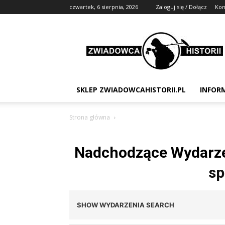
czwartek, 6 sierpnia, 2026
Zaloguj się / Dołącz
Kon
Zwiadowca
Historii
SKLEP ZWIADOWCAHISTORII.PL
INFOR
Strona główna
Nadchodzące Wydarz
sp
Wydarzenia
SHOW WYDARZENIA SEARCH
Search