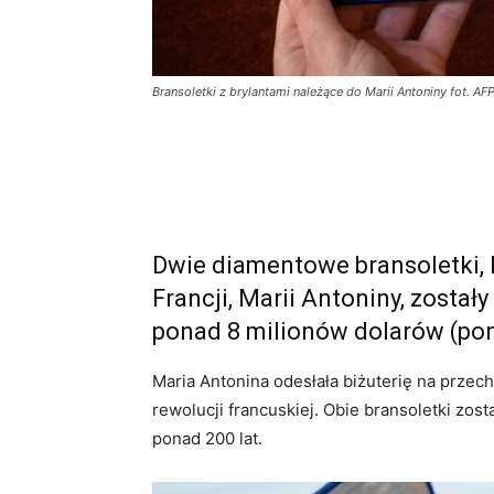
Bransoletki z brylantami należące do Marii Antoniny fot. AF
Dwie diamentowe bransoletki, kt
Francji, Marii Antoniny, został
ponad 8 milionów dolarów (pon
Maria Antonina odesłała biżuterię na przec
rewolucji francuskiej. Obie bransoletki zost
ponad 200 lat.