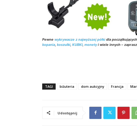
Pewne
wykrywacze z najwyższej półki
dla początkującyc
kopania
,
koszulki
,
KUBKI
,
monety
i wiele innych – zapras
TAGI
biżuteria
dom aukcyjny
Francja
Mar
Udostępnij