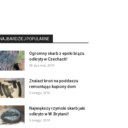
NAJBARDZIEJ POPULARNE
Ogromny skarb z epoki brązu
odkryty w Czechach!
28 stycznia, 2019
Znalazł broń na poddaszu
remontując kupiony dom
5 lutego, 2019
Największy rzymski skarb jaki
odkryto w W. Brytanii!
5 lutego, 2019