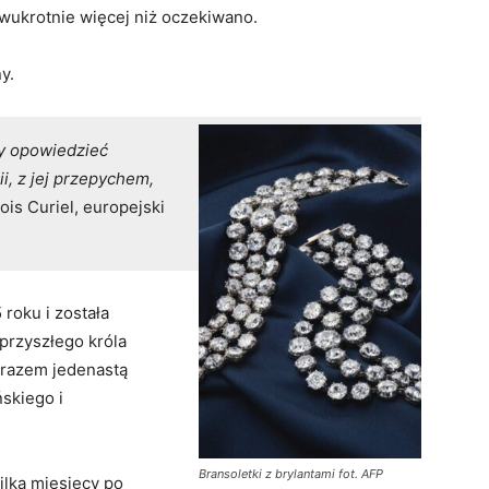
dwukrotnie więcej niż oczekiwano.
y.
by opowiedzieć
i, z jej przepychem,
is Curiel, europejski
 roku i została
przyszłego króla
arazem jedenastą
ńskiego i
Bransoletki z brylantami fot. AFP
kilka miesięcy po