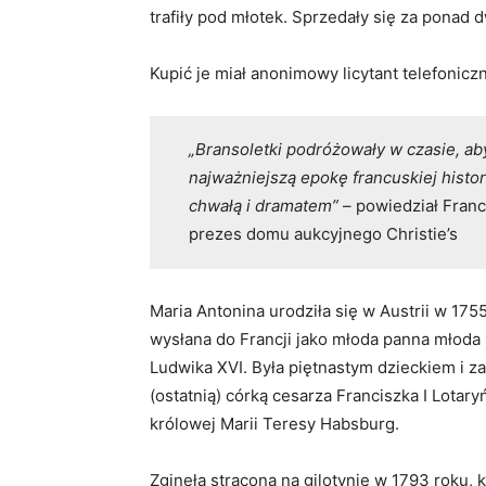
trafiły pod młotek. Sprzedały się za ponad 
Kupić je miał anonimowy licytant telefoniczn
„Bransoletki podróżowały w czasie, a
najważniejszą epokę francuskiej histori
chwałą i dramatem”
– powiedział Franco
prezes domu aukcyjnego Christie’s
Maria Antonina urodziła się w Austrii w 1755
wysłana do Francji jako młoda panna młoda 
Ludwika XVI. Była piętnastym dzieckiem i z
(ostatnią) córką cesarza Franciszka I Lotary
królowej Marii Teresy Habsburg.
Zginęła stracona na gilotynie w 1793 roku, 