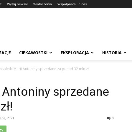
t
Wyślij newsa!
Wydarzenia
Współpraca i o nas!
MACJE
CIEKAWOSTKI
EKSPLORACJA
HISTORIA
nsoletki Marii Antoniny sprzedane za ponad 32 mln zł!
i Antoniny sprzedane
zł!
pada, 2021
0