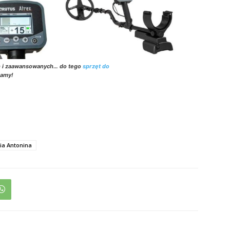
h i zaawansowanych… do tego
sprzęt do
zamy!
ia Antonina