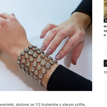
A
Wy
ep
w 
Th
soletki, złożone ze 112 brylantów o starym szlifie,