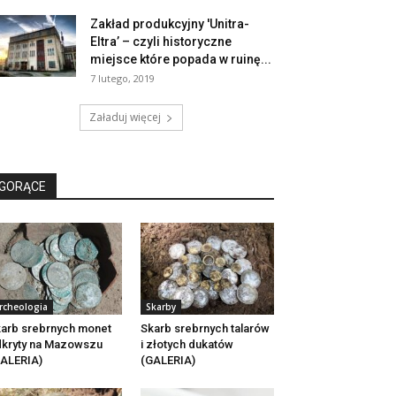
Zakład produkcyjny 'Unitra-
Eltra’ – czyli historyczne
miejsce które popada w ruinę...
7 lutego, 2019
Załaduj więcej
GORĄCE
rcheologia
Skarby
arb srebrnych monet
Skarb srebrnych talarów
kryty na Mazowszu
i złotych dukatów
ALERIA)
(GALERIA)