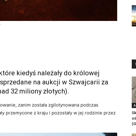
P
óre kiedyś należały do ​​królowej
y sprzedane na aukcji w Szwajcarii za
ad 32 miliony złotych).
howanie, zanim została zgilotynowana podczas
A
ały przemycone z kraju i pozostały w jej rodzinie przez
Sk
od
(G