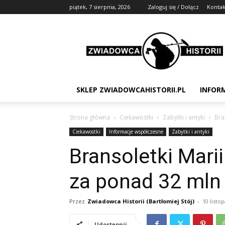
piątek, 7 sierpnia, 2026
Zaloguj się / Dołącz
Kontak
Zwiadowca
Historii
SKLEP ZWIADOWCAHISTORII.PL
INFOR
Strona główna
Ciekawostki
Zabytki i antyki
Bra
Ciekawostki
Informacje współczesne
Zabytki i antyki
Bransoletki Mari
za ponad 32 mln 
Przez
Zwiadowca Historii (Bartłomiej Stój)
-
10 listo
Udostępnij