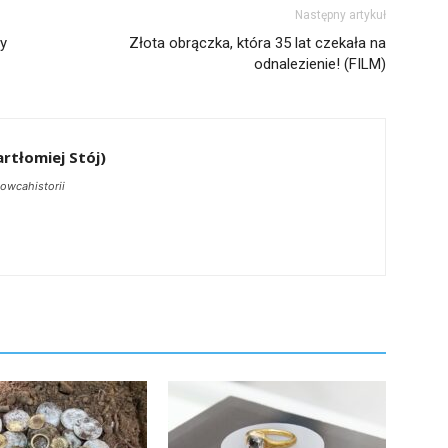
Następny artykuł
ty
Złota obrączka, która 35 lat czekała na
odnalezienie! (FILM)
rtłomiej Stój)
owcahistorii