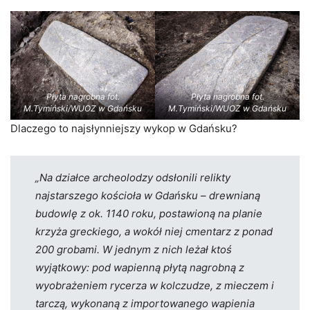
Płyta nagrobna fot.
Płyta nagrobna fot.
M.Tymiński/WUOZ w Gdańsku
M.Tymiński/WUOZ w Gdańsku
Dlaczego to najsłynniejszy wykop w Gdańsku?
„Na działce archeolodzy odsłonili relikty
najstarszego kościoła w Gdańsku – drewnianą
budowlę z ok. 1140 roku, postawioną na planie
krzyża greckiego, a wokół niej cmentarz z ponad
200 grobami. W jednym z nich leżał ktoś
wyjątkowy: pod wapienną płytą nagrobną z
wyobrażeniem rycerza w kolczudze, z mieczem i
tarczą, wykonaną z importowanego wapienia