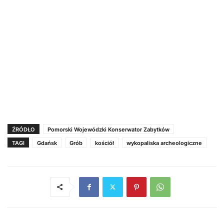
ŹRÓDŁO
Pomorski Wojewódzki Konserwator Zabytków
TAGI
Gdańsk
Grób
kościół
wykopaliska archeologiczne