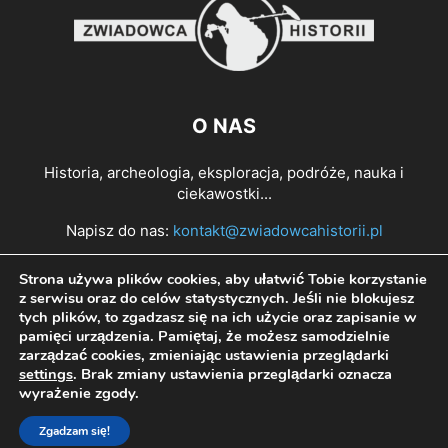
O NAS
Historia, archeologia, eksploracja, podróże, nauka i
ciekawostki...
Napisz do nas:
kontakt@zwiadowcahistorii.pl
Strona używa plików cookies, aby ułatwić Tobie korzystanie
PODĄŻAJ ZA NAMI
z serwisu oraz do celów statystycznych. Jeśli nie blokujesz
tych plików, to zgadzasz się na ich użycie oraz zapisanie w
pamięci urządzenia. Pamiętaj, że możesz samodzielnie
zarządzać cookies, zmieniając ustawienia przeglądarki
settings
. Brak zmiany ustawienia przeglądarki oznacza
wyrażenie zgody.
Zgadzam się!
© All right reserved Zwiadowca Historii 2022