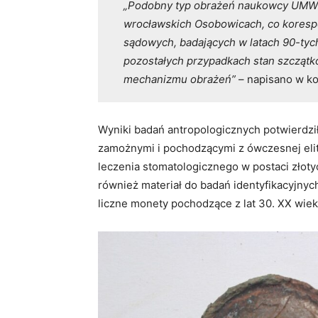
„Podobny typ obrażeń naukowcy UMW st
wrocławskich Osobowicach, co koresp
sądowych, badających w latach 90-tyc
pozostałych przypadkach stan szczątk
mechanizmu obrażeń”
– napisano w ko
Wyniki badań antropologicznych potwierdził
zamożnymi i pochodzącymi z ówczesnej elit
leczenia stomatologicznego w postaci złot
również materiał do badań identyfikacyjnyc
liczne monety pochodzące z lat 30. XX wiek