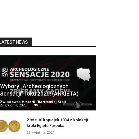
LATEST NEWS
Wybory „Archeologicznych
Sensacji” roku 2020! (ANKIETA)
Zwiadowca Historii (Bartłomiej Stój)
-
28 grudnia, 2020
0
Złote 10 kopiejek 1834 z kolekcji
króla Egiptu Farouka
22 kwietnia, 2021