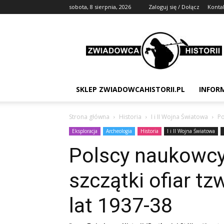
sobota, 8 sierpnia, 2026
Zaloguj się / Dołącz
Konta
Zwiadowca
Historii
SKLEP ZWIADOWCAHISTORII.PL
INFOR
Strona główna
Historia
I i II Wojna Światowa
Po
Eksploracja
Archeologia
Historia
I i II Wojna Światowa
Polscy naukowcy 
szczątki ofiar tz
lat 1937-38