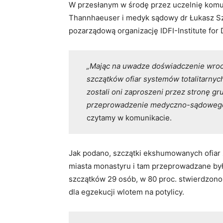
W przesłanym w środę przez uczelnię komu
Thannhaeuser i medyk sądowy dr Łukasz Sz
pozarządową organizację IDFI-Institute for
„Mając na uwadze doświadczenie wr
szczątków ofiar systemów totalitarny
zostali oni zaproszeni przez stronę gr
przeprowadzenie medyczno-sądowego 
czytamy w komunikacie.
Jak podano, szczątki ekshumowanych ofiar 
miasta monastyru i tam przeprowadzane by
szczątków 29 osób, w 80 proc. stwierdzon
dla egzekucji wlotem na potylicy.