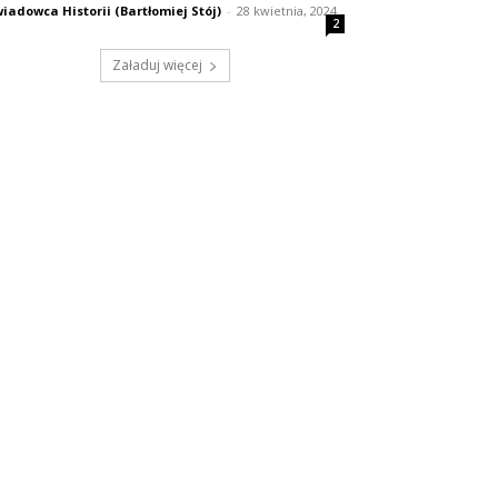
iadowca Historii (Bartłomiej Stój)
-
28 kwietnia, 2024
2
Załaduj więcej