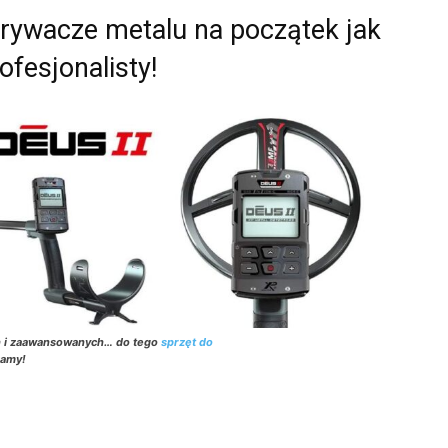
krywacze metalu na początek jak
rofesjonalisty!
h i zaawansowanych… do tego
sprzęt do
zamy!