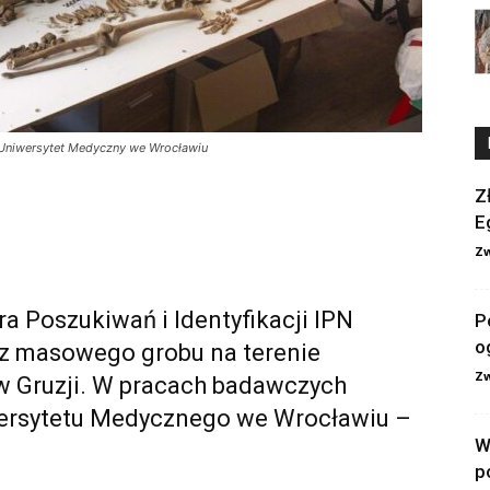
. Uniwersytet Medyczny we Wrocławiu
Z
E
Zw
ra Poszukiwań i Identyfikacji IPN
P
o
 z masowego grobu na terenie
Zw
 Gruzji. W pracach badawczych
wersytetu Medycznego we Wrocławiu –
W
p