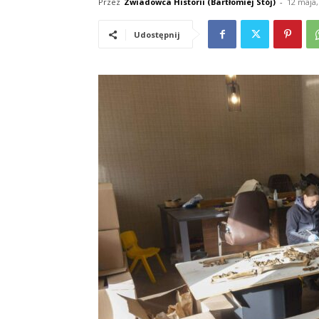
Przez
Zwiadowca Historii (Bartłomiej Stój)
-
12 maja,
Udostępnij