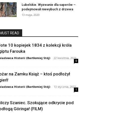
Lubelskie. Wyzwanie dla saperów –
podejmowali niewybuch z drzewa
13 maja, 2020
MUST READ
łote 10 kopiejek 1834 z kolekcji króla
giptu Farouka
iadowca Historii (Bartłomiej Stój)
-
22 kwietnia, 2021
0
ożar na Zamku Książ – ktoś podłożył
gień!
iadowca Historii (Bartłomiej Stój)
-
13 stycznia, 2022
1
ilczy Szaniec. Szokujące odkrycie pod
odłogą Göringa! (FILM)