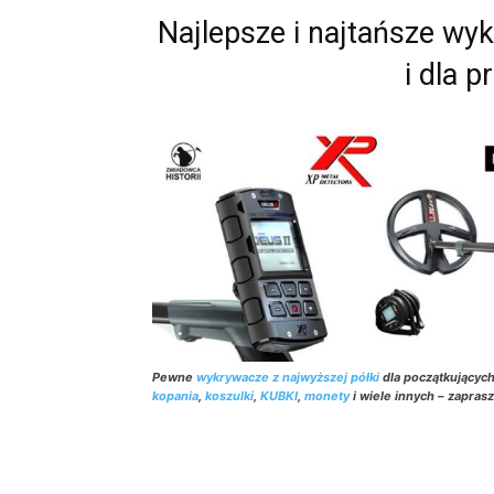
Najlepsze i najtańsze wy
i dla p
Pewne
wykrywacze z najwyższej półki
dla początkującyc
kopania
,
koszulki
,
KUBKI
,
monety
i wiele innych – zapras