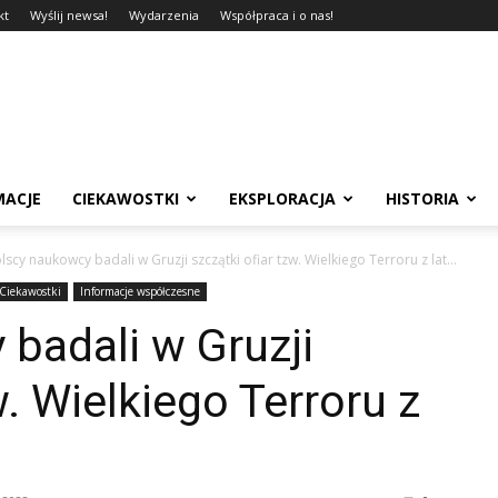
kt
Wyślij newsa!
Wydarzenia
Współpraca i o nas!
MACJE
CIEKAWOSTKI
EKSPLORACJA
HISTORIA
lscy naukowcy badali w Gruzji szczątki ofiar tzw. Wielkiego Terroru z lat...
Ciekawostki
Informacje współczesne
badali w Gruzji
w. Wielkiego Terroru z