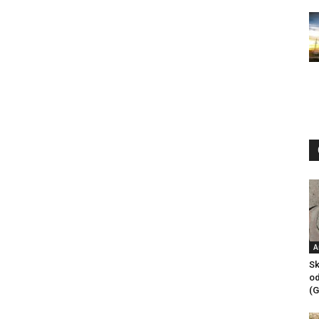
A
Sk
od
(G