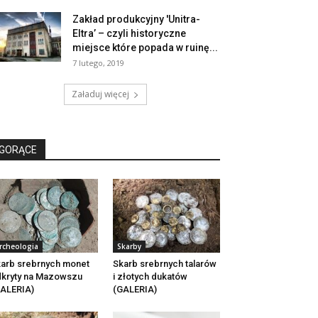
Zakład produkcyjny 'Unitra-
Eltra’ – czyli historyczne
miejsce które popada w ruinę...
7 lutego, 2019
Załaduj więcej
GORĄCE
rcheologia
Skarby
arb srebrnych monet
Skarb srebrnych talarów
kryty na Mazowszu
i złotych dukatów
ALERIA)
(GALERIA)