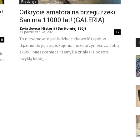
Pradzieje
!
Odkrycie amatora na brzegu rzeki
San ma 11000 lat! (GALERIA)
Zwiadowca Historii (Bartłomiej Stój)
-
31 października, 2021
17
To niesamowite jak ludzka ciekawość i upór w
0
dążeniu do jej zaspokojenia może przynieść za sobą
skutki! Mieszkaniec Przemyśla znalazł z pozoru
a
zwykłą kłodę,...
no