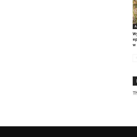
A
Wy
ep
w 
Th