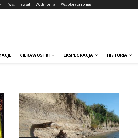
kt
Wyślij newsa!
Wydarzenia
Współpraca i o nas!
MACJE
CIEKAWOSTKI
EKSPLORACJA
HISTORIA