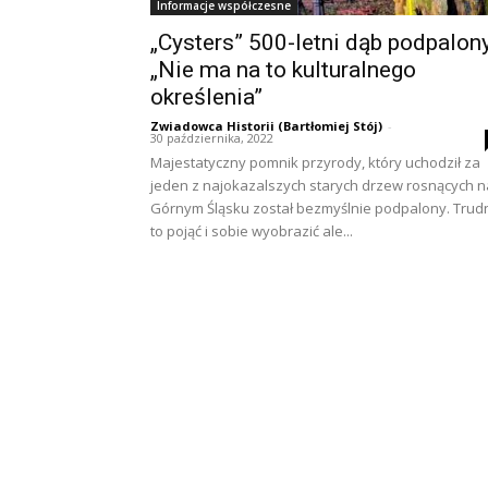
Informacje współczesne
„Cysters” 500-letni dąb podpalony
„Nie ma na to kulturalnego
określenia”
Zwiadowca Historii (Bartłomiej Stój)
-
30 października, 2022
Majestatyczny pomnik przyrody, który uchodził za
jeden z najokazalszych starych drzew rosnących n
Górnym Śląsku został bezmyślnie podpalony. Trud
to pojąć i sobie wyobrazić ale...