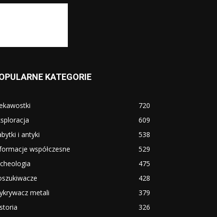
OPULARNE KATEGORIE
ekawostki
720
sploracja
609
bytki i antyki
538
nformacje współczesne
529
cheologia
475
oszukiwacze
428
ykrywacz metali
379
storia
326