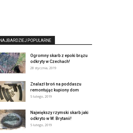
NAJBARDZIEJ POPULARNE
Ogromny skarb z epoki brązu
odkryty w Czechach!
28 stycznia, 2019
Znalazł broń na poddaszu
remontując kupiony dom
5 lutego, 2019
Największy rzymski skarb jaki
odkryto w W. Brytanii!
5 lutego, 2019