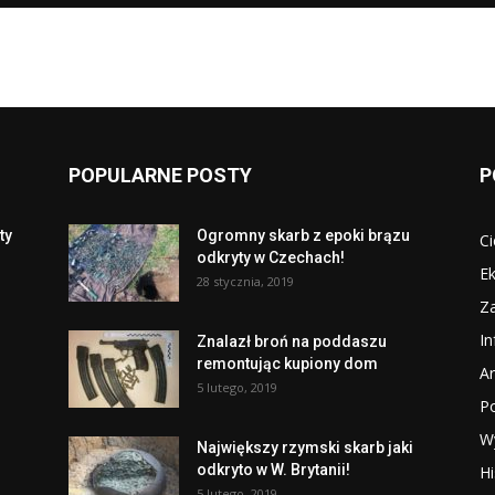
POPULARNE POSTY
P
ty
Ogromny skarb z epoki brązu
Ci
odkryty w Czechach!
Ek
28 stycznia, 2019
Za
I
Znalazł broń na poddaszu
remontując kupiony dom
Ar
5 lutego, 2019
P
W
Największy rzymski skarb jaki
odkryto w W. Brytanii!
Hi
5 lutego, 2019