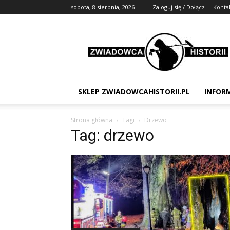
sobota, 8 sierpnia, 2026
Zaloguj się / Dołącz
Konta
Zwiadowca
Historii
SKLEP ZWIADOWCAHISTORII.PL
INFOR
Strona główna
Tagi
Drzewo
Tag: drzewo