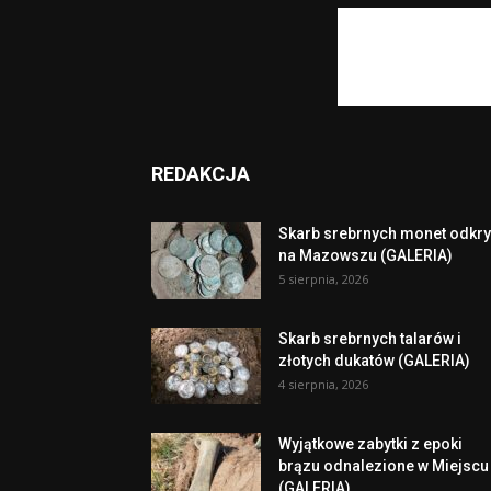
REDAKCJA
Skarb srebrnych monet odkry
na Mazowszu (GALERIA)
5 sierpnia, 2026
Skarb srebrnych talarów i
złotych dukatów (GALERIA)
4 sierpnia, 2026
Wyjątkowe zabytki z epoki
brązu odnalezione w Miejscu
(GALERIA)