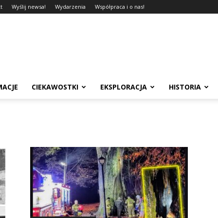
t
Wyślij newsa!
Wydarzenia
Współpraca i o nas!
MACJE
CIEKAWOSTKI
EKSPLORACJA
HISTORIA