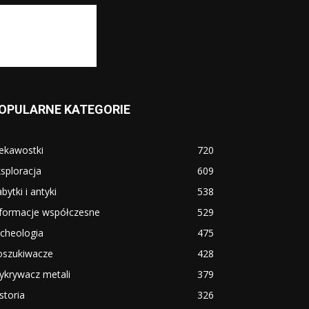
OPULARNE KATEGORIE
ekawostki
720
sploracja
609
bytki i antyki
538
nformacje współczesne
529
cheologia
475
oszukiwacze
428
ykrywacz metali
379
storia
326