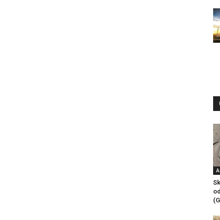
A
Sk
od
(G