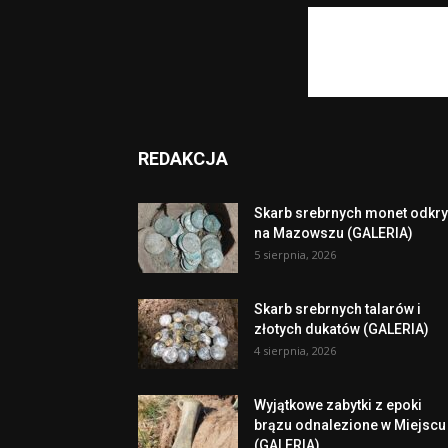
REDAKCJA
Skarb srebrnych monet odkry
na Mazowszu (GALERIA)
5 sierpnia, 2026
Skarb srebrnych talarów i
złotych dukatów (GALERIA)
4 sierpnia, 2026
Wyjątkowe zabytki z epoki
brązu odnalezione w Miejscu
(GALERIA)