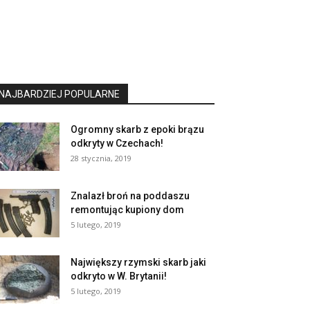
NAJBARDZIEJ POPULARNE
Ogromny skarb z epoki brązu
odkryty w Czechach!
28 stycznia, 2019
Znalazł broń na poddaszu
remontując kupiony dom
5 lutego, 2019
Największy rzymski skarb jaki
odkryto w W. Brytanii!
5 lutego, 2019