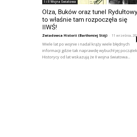
I i II Wojna Światowa
Olza, Buków oraz tunel Rydułtow
to właśnie tam rozpoczęła się
IIWŚ!
Zwiadowca Historii (Bartłomiej Stój)
-
11 września, 20
Wiele lat po wojnie i nadal krąży wiele błędnych
informacji gdzie tak naprawdę wybuchł jej początek
Historycy od lat wskazują że II wojna światowa...