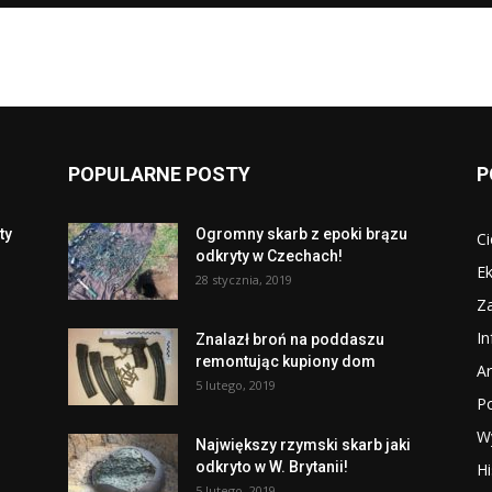
POPULARNE POSTY
P
ty
Ogromny skarb z epoki brązu
Ci
odkryty w Czechach!
Ek
28 stycznia, 2019
Za
I
Znalazł broń na poddaszu
remontując kupiony dom
Ar
5 lutego, 2019
P
W
Największy rzymski skarb jaki
odkryto w W. Brytanii!
Hi
5 lutego, 2019