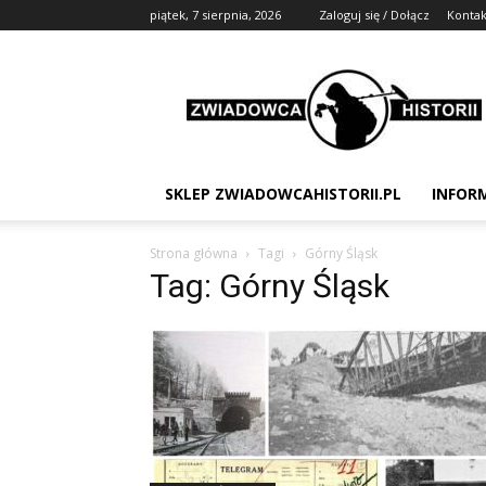
piątek, 7 sierpnia, 2026
Zaloguj się / Dołącz
Kontak
Zwiadowca
Historii
SKLEP ZWIADOWCAHISTORII.PL
INFOR
Strona główna
Tagi
Górny Śląsk
Tag: Górny Śląsk