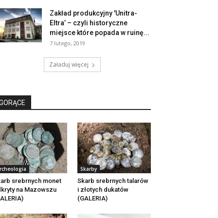
Zakład produkcyjny 'Unitra-
Eltra’ – czyli historyczne
miejsce które popada w ruinę...
7 lutego, 2019
Załaduj więcej
GORĄCE
rcheologia
Skarby
arb srebrnych monet
Skarb srebrnych talarów
kryty na Mazowszu
i złotych dukatów
ALERIA)
(GALERIA)