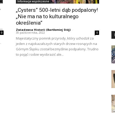
Informacje współczesne
y
„Cysters” 500-letni dąb podpalony!
„Nie ma na to kulturalnego
określenia”
25
Zwiadowca Historii (Bartłomiej Stój)
-
30 października, 2022
0
0
Majestatyczny pomnik przyrody, który uchodził za
.
jeden z najokazalszych starych drzew rosnących na
Górnym Śląsku został bezmyślnie podpalony. Trudno
to pojąć i sobie wyobrazić ale...