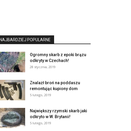
NAJBARDZIEJ POPULARNE
Ogromny skarb z epoki brązu
odkryty w Czechach!
28 stycznia, 2019
Znalazł broń na poddaszu
remontując kupiony dom
5 lutego, 2019
Największy rzymski skarb jaki
odkryto w W. Brytanii!
5 lutego, 2019