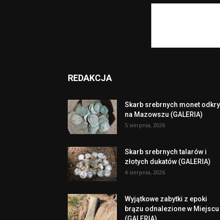
REDAKCJA
Skarb srebrnych monet odkry
na Mazowszu (GALERIA)
5 sierpnia, 2026
Skarb srebrnych talarów i
złotych dukatów (GALERIA)
4 sierpnia, 2026
Wyjątkowe zabytki z epoki
brązu odnalezione w Miejscu
(GALERIA)