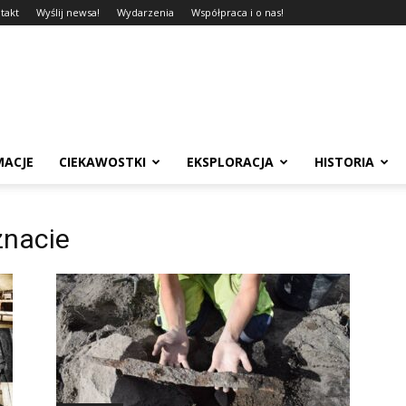
takt
Wyślij newsa!
Wydarzenia
Współpraca i o nas!
MACJE
CIEKAWOSTKI
EKSPLORACJA
HISTORIA
 znacie