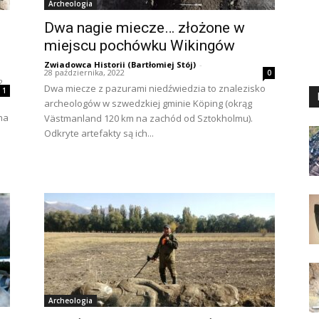
Archeologia
Dwa nagie miecze… złożone w
miejscu pochówku Wikingów
Zwiadowca Historii (Bartłomiej Stój)
-
28 października, 2022
0
2
Dwa miecze z pazurami niedźwiedzia to znalezisko
1
archeologów w szwedzkiej gminie Köping (okrąg
na
Västmanland 120 km na zachód od Sztokholmu).
Odkryte artefakty są ich...
Archeologia