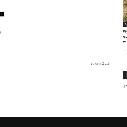
1
A
Wy
e
ep
w 
Strona 2 z 2
Th