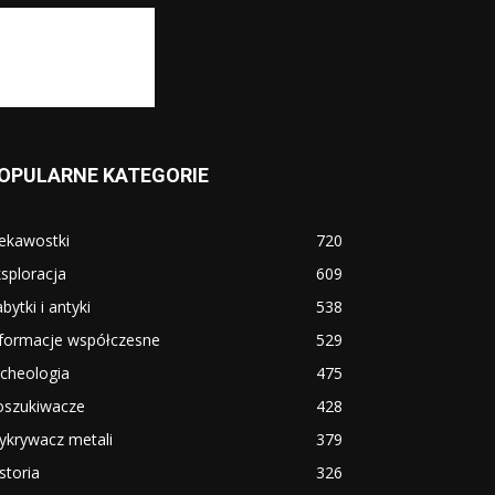
OPULARNE KATEGORIE
ekawostki
720
sploracja
609
bytki i antyki
538
nformacje współczesne
529
cheologia
475
oszukiwacze
428
ykrywacz metali
379
storia
326