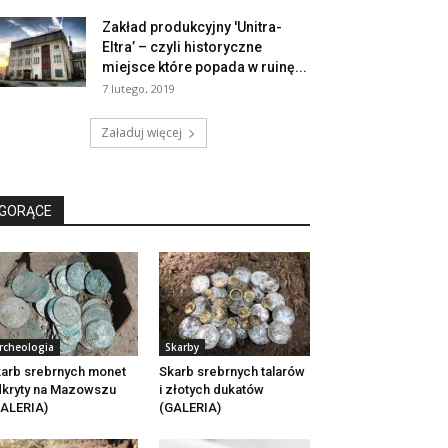
Zakład produkcyjny 'Unitra-
Eltra’ – czyli historyczne
miejsce które popada w ruinę...
7 lutego, 2019
Załaduj więcej
GORĄCE
rcheologia
Skarby
arb srebrnych monet
Skarb srebrnych talarów
kryty na Mazowszu
i złotych dukatów
ALERIA)
(GALERIA)