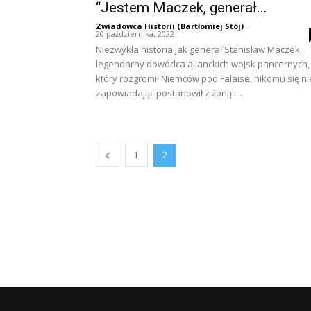
“Jestem Maczek, generał...
Zwiadowca Historii (Bartłomiej Stój)
-
20 października, 2022
Niezwykła historia jak generał Stanisław Maczek,
legendarny dowódca alianckich wojsk pancernych,
który rozgromił Niemców pod Falaise, nikomu się ni
zapowiadając postanowił z żoną i...
1
2