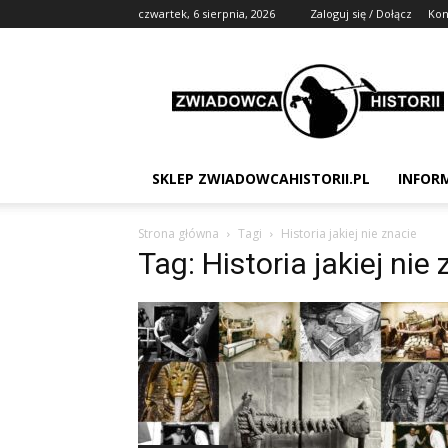
czwartek, 6 sierpnia, 2026
Zaloguj się / Dołącz
Kon
Zwiadowca
Historii
SKLEP ZWIADOWCAHISTORII.PL
INFOR
Strona główna
Tagi
Historia jakiej nie znacie
Tag: Historia jakiej nie