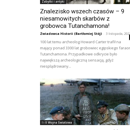
Zabytki i antyki
Znalezisko wszech czasów – 9
niesamowitych skarbów z
grobowca Tutanchamona!
Zwiadowca Historii (Bartłomiej Stój)
-
3 listopada, 202
100 lat temu archeolog Howard Carter trafił na
mający ponad 3300 lat grobowiec egipskiego farao
Tutanchamona. Przypadkowe odkrycie było
największą archeologiczną sensacją, gdyż
niesplądrowany...
I i II Wojna Światowa