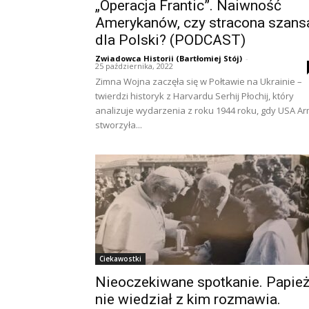
„Operacja Frantic”. Naiwność
Amerykanów, czy stracona szans
dla Polski? (PODCAST)
Zwiadowca Historii (Bartłomiej Stój)
-
25 października, 2022
Zimna Wojna zaczęła się w Połtawie na Ukrainie –
twierdzi historyk z Harvardu Serhij Płochij, który
analizuje wydarzenia z roku 1944 roku, gdy USA A
stworzyła...
Ciekawostki
Nieoczekiwane spotkanie. Papie
nie wiedział z kim rozmawia.