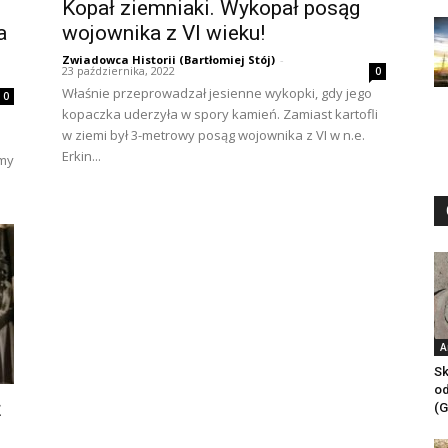
Kopał ziemniaki. Wykopał posąg
a
wojownika z VI wieku!
Zwiadowca Historii (Bartłomiej Stój)
-
23 października, 2022
0
Właśnie przeprowadzał jesienne wykopki, gdy jego
0
kopaczka uderzyła w spory kamień. Zamiast kartofli
w ziemi był 3-metrowy posąg wojownika z VI w n.e.
Erkin...
rmy
A
Sk
od
ż
(G