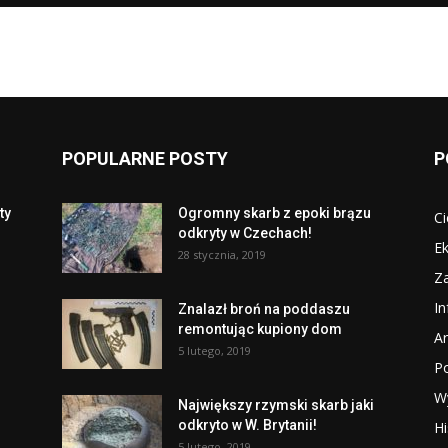
POPULARNE POSTY
P
ty
Ogromny skarb z epoki brązu
Ci
odkryty w Czechach!
Ek
28 stycznia, 2019
Za
I
Znalazł broń na poddaszu
remontując kupiony dom
Ar
5 lutego, 2019
P
W
Największy rzymski skarb jaki
odkryto w W. Brytanii!
Hi
5 lutego, 2019