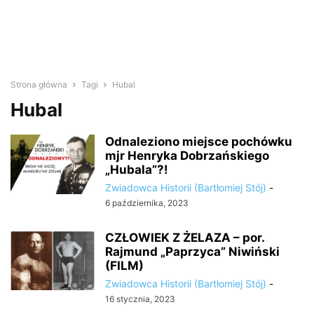
Strona główna
Tagi
Hubal
Hubal
Odnaleziono miejsce pochówku
mjr Henryka Dobrzańskiego
„Hubala”?!
Zwiadowca Historii (Bartłomiej Stój)
-
6 października, 2023
CZŁOWIEK Z ŻELAZA – por.
Rajmund „Paprzyca” Niwiński
(FILM)
Zwiadowca Historii (Bartłomiej Stój)
-
16 stycznia, 2023