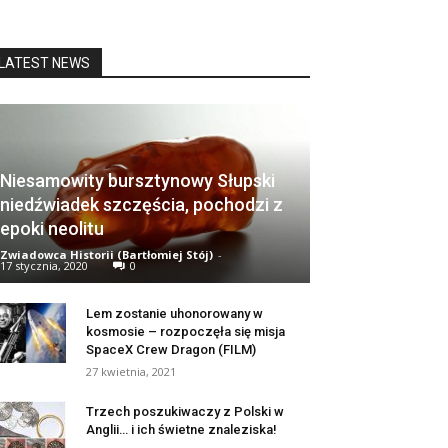
LATEST NEWS
Niesamowity bursztynowy Słupski
niedźwiadek szczęścia, pochodzi z
epoki neolitu
Zwiadowca Historii (Bartłomiej Stój)
-
17 stycznia, 2020
0
Lem zostanie uhonorowany w
kosmosie – rozpoczęła się misja
SpaceX Crew Dragon (FILM)
27 kwietnia, 2021
Trzech poszukiwaczy z Polski w
Anglii… i ich świetne znaleziska!