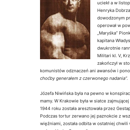
uciekł a w listo
Henryka Dobrzań
dowodzonym prz
operował w pow
„Maryśka” Pionk
kapitana Władys
dwukrotnie rann
Militari kl. V,
zakończył w sto
komunistów odznaczeń ani awansów i pono
choćby generałem z czerwonego nadania”.
Józefa Niwińska była na pewno w konspirac
mamy. W Krakowie była w siatce zajmującej
1944 roku została aresztowała przez Gesta
Podczas tortur zerwano jej paznokcie z wsz
więźniami, została odbita w ostatniej chwil