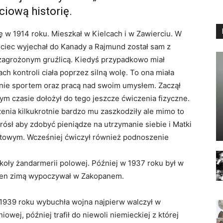
ciową historię.
ę w 1914 roku. Mieszkał w Kielcach i w Zawierciu. W
jciec wyjechał do Kanady a Rajmund został sam z
 zagrożonym gruźlicą. Kiedyś przypadkowo miał
ach kontroli ciała poprzez silną wolę. To ona miała
nie sportem oraz pracą nad swoim umysłem. Zaczął
m czasie dołożył do tego jeszcze ćwiczenia fizyczne.
zenia kilkukrotnie bardzo mu zaszkodziły ale mimo to
ósł aby zdobyć pieniądze na utrzymanie siebie i Matki
towym. Wcześniej ćwiczył również podnoszenie
zkoły żandarmerii polowej. Później w 1937 roku był w
 ten zimą wypoczywał w Zakopanem.
1939 roku wybuchła wojna najpierw walczył w
owej, później trafił do niewoli niemieckiej z której