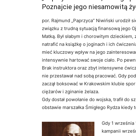
Poznajcie jego niesamowitą ży
por. Rajmund „Paprzyca” Niwiński urodził si
związku z trudną sytuacją finansową jego O
Matką. Był słabym i chorowitym dzieckiem,
natrafić na książkę o joginach i ich ćwiczeni
mieć kluczowy wpływ na jego zainteresowa
intensywnie hartować swoje ciało. Po pewny
Brak instruktora oraz zbyt intensywne ćwic
nie przestawał nad sobą pracować. Gdy podr
zaczął boksować w Krakowskim klubie spor
ciężarów i zginanie żelaza.
Gdy dostał powołanie do wojska, trafił do s
obstawie marszałka Śmigłego Rydza kiedy
Gdy 1 września 
kampanii wrześni