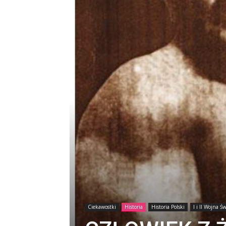
Ciekawostki
Historia
Historia Polski
I i II Wojna Ś