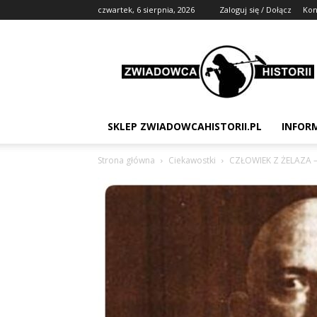
czwartek, 6 sierpnia, 2026
Zaloguj się / Dołącz
Kon
Zwiadowca
Historii
SKLEP ZWIADOWCAHISTORII.PL
INFOR
Strona główna
Ciekawostki
CZŁOWIEK Z ŻELAZA – 