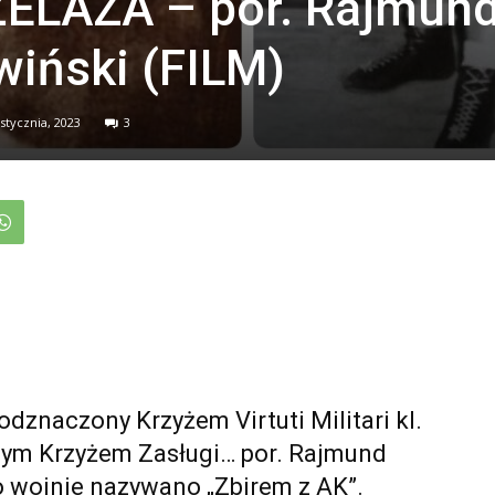
ELAZA – por. Rajmun
wiński (FILM)
 stycznia, 2023
3
odznaczony Krzyżem Virtuti Militari kl.
nym Krzyżem Zasługi… por. Rajmund
o wojnie nazywano „Zbirem z AK”.