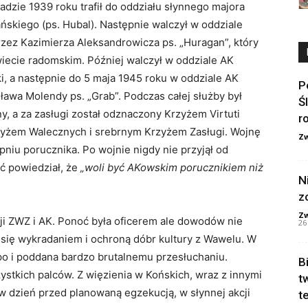
padzie 1939 roku trafił do oddziału słynnego majora
skiego (ps. Hubal). Następnie walczył w oddziale
ez Kazimierza Aleksandrowicza ps. „Huragan”, który
iecie radomskim. Później walczył w oddziale AK
i, a następnie do 5 maja 1945 roku w oddziale AK
P
ława Molendy ps. „Grab”. Podczas całej służby był
Ś
y, a za zasługi został odznaczony Krzyżem Virtuti
r
 Krzyżem Walecznych i srebrnym Krzyżem Zasługi. Wojnę
Zw
pniu porucznika. Po wojnie nigdy nie przyjął od
ć powiedział, że
„woli być AKowskim porucznikiem niż
N
z
Zw
ji ZWZ i AK. Ponoć była oficerem ale dowodów nie
26
 się wykradaniem i ochroną dóbr kultury z Wawelu. W
po i poddana bardzo brutalnemu przesłuchaniu.
B
ystkich palców. Z więzienia w Końskich, wraz z innymi
t
i w dzień przed planowaną egzekucją, w słynnej akcji
te