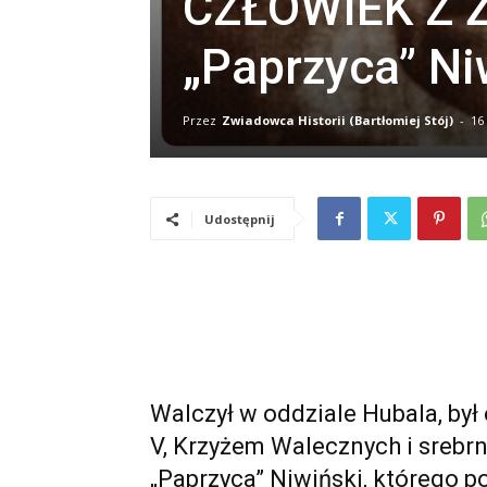
CZŁOWIEK Z Ż
„Paprzyca” Ni
Przez
Zwiadowca Historii (Bartłomiej Stój)
-
16
Udostępnij
Walczył w oddziale Hubala, był 
V, Krzyżem Walecznych i srebr
„Paprzyca” Niwiński, którego p