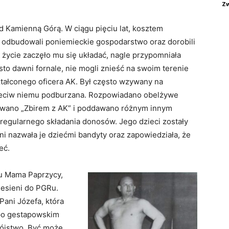
Zw
od Kamienną Górą. W ciągu pięciu lat, kosztem
 odbudowali poniemieckie gospodarstwo oraz dorobili
życie zaczęło mu się układać, nagle przypomniała
sto dawni fornale, nie mogli znieść na swoim terenie
tałconego oficera AK. Był często wzywany na
przeciw niemu podburzana. Rozpowiadano obelżywe
zywano „Zbirem z AK” i poddawano różnym innym
regularnego składania donosów. Jego dzieci zostały
i nazwała je dziećmi bandyty oraz zapowiedziała, że
eć.
żu Mama Paprzycy,
iesieni do PGRu.
Pani Józefa, która
 po gestapowskim
bójstwo. Być może