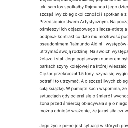
taki sam los spotkałby Rajmunda i jego dzie
szczęśliwy zbieg okoliczności i spotkanie
Przedsiębiorstwem Artystycznym. Na pocz
ośmieszył ich objazdowego siłacza-atletę a
podpisał kontrakt co dało mu możliwość po
pseudonimem Rajmundo Aldini i występów 
utrzymać swoją rodzinę. Na swoich występac
żelazo i stal. Jego popisowym numerem był
barkach szyny kolejowej na której wieszało
Ciężar przekraczał 1.5 tony, szyna się wygin
potrafił to utrzymać. A o szczęśliwych zbi
całą książkę. W pamiętnikach wspomina, że 
sytuacjach gdy ocierał się o śmierć i wycho
żona przed śmiercią obiecywała się o niego 
można odnieść wrażenie, że jakaś siła czu
Jego życie pełne jest sytuacji w których p