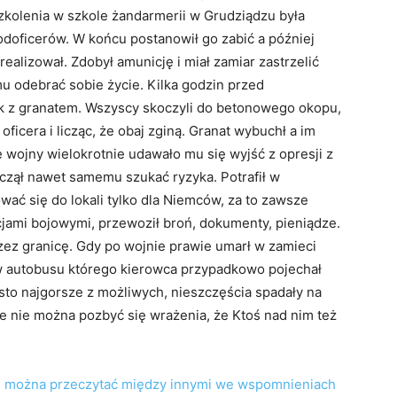
szkolenia w szkole żandarmerii w Grudziądzu była
odoficerów. W końcu postanowił go zabić a później
realizował. Zdobył amunicję i miał zamiar zastrzelić
u odebrać sobie życie. Kilka godzin przed
 z granatem. Wszyscy skoczyli do betonowego okopu,
ficera i licząc, że obaj zginą. Granat wybuchł a im
e wojny wielokrotnie udawało mu się wyjść z opresji z
aczął nawet samemu szukać ryzyka. Potrafił w
ać się do lokali tylko dla Niemców, za to zawsze
kcjami bojowymi, przewoził broń, dokumenty, pieniądze.
zez granicę. Gdy po wojnie prawie umarł w zamieci
ów autobusu którego kierowca przypadkowo pojechał
zęsto najgorsze z możliwych, nieszczęścia spadały na
e nie można pozbyć się wrażenia, że Ktoś nad nim też
,
można przeczytać między innymi we wspomnieniach