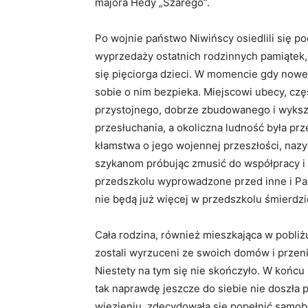
majora Hedy „Szarego”.
Po wojnie państwo Niwińscy osiedlili się p
wyprzedaży ostatnich rodzinnych pamiątek,
się pięciorga dzieci. W momencie gdy nowe 
sobie o nim bezpieka. Miejscowi ubecy, czę
przystojnego, dobrze zbudowanego i wyksz
przesłuchania, a okoliczna ludność była 
kłamstwa o jego wojennej przeszłości, na
szykanom próbując zmusić do współpracy i 
przedszkolu wyprowadzone przed inne i Pan
nie będą już więcej w przedszkolu śmierdzi
Cała rodzina, również mieszkająca w pobli
zostali wyrzuceni ze swoich domów i przen
Niestety na tym się nie skończyło. W końcu 
tak naprawdę jeszcze do siebie nie doszła
więzieniu, zdecydowała się popełnić samo