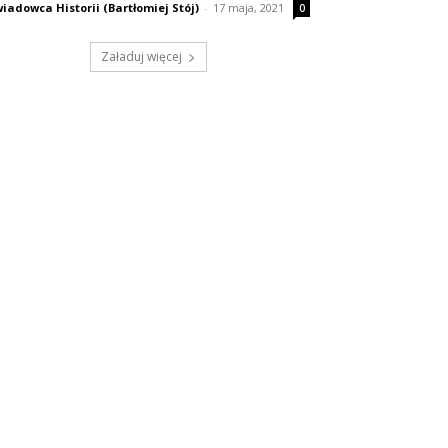
iadowca Historii (Bartłomiej Stój)
-
17 maja, 2021
0
Załaduj więcej