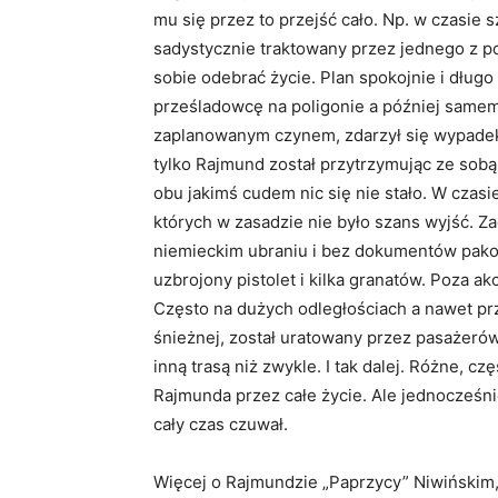
mu się przez to przejść cało. Np. w czasie 
sadystycznie traktowany przez jednego z p
sobie odebrać życie. Plan spokojnie i długo 
prześladowcę na poligonie a później samem
zaplanowanym czynem, zdarzył się wypadek
tylko Rajmund został przytrzymując ze sobą o
obu jakimś cudem nic się nie stało. W czasi
których w zasadzie nie było szans wyjść. Z
niemieckim ubraniu i bez dokumentów pakow
uzbrojony pistolet i kilka granatów. Poza a
Często na dużych odległościach a nawet pr
śnieżnej, został uratowany przez pasażer
inną trasą niż zwykle. I tak dalej. Różne, c
Rajmunda przez całe życie. Ale jednocześni
cały czas czuwał.
Więcej o Rajmundzie „Paprzycy” Niwińskim