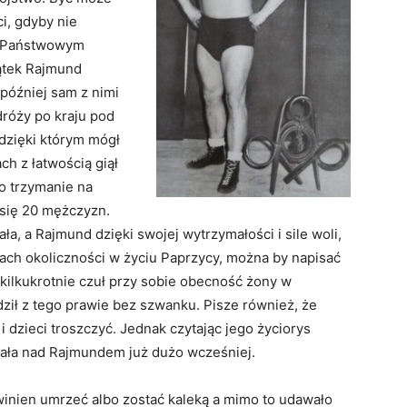
ci, gdyby nie
 z Państwowym
ątek Rajmund
 później sam z nimi
dróży po kraju pod
dzięki którym mógł
h z łatwością giął
o trzymanie na
 się 20 mężczyzn.
ała, a Rajmund dzięki swojej wytrzymałości i sile woli,
egach okoliczności w życiu Paprzycy, można by napisać
kilkukrotnie czuł przy sobie obecność żony w
dził z tego prawie bez szwanku. Pisze również, że
i dzieci troszczyć. Jednak czytając jego życiorys
wała nad Rajmundem już dużo wcześniej.
owinien umrzeć albo zostać kaleką a mimo to udawało