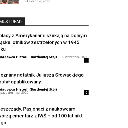
23 sierpnia, 2019
MUST READ
olacy z Amerykanami szukają na Dolnym
ląsku lotników zestrzelonych w 1945
oku
iadowca Historii (Bartłomiej Stój)
-
10 września, 2021
0
ieznany notatnik Juliusza Słowackiego
ostał opublikowany
iadowca Historii (Bartłomiej Stój)
-
 października, 2020
0
ieszczady. Pasjonaci z naukowcami
worzą cmentarz z IWŚ – od 100 lat nikt
go...