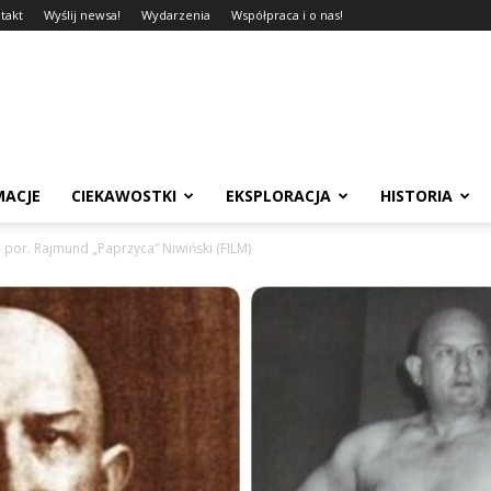
takt
Wyślij newsa!
Wydarzenia
Współpraca i o nas!
MACJE
CIEKAWOSTKI
EKSPLORACJA
HISTORIA
por. Rajmund „Paprzyca” Niwiński (FILM)