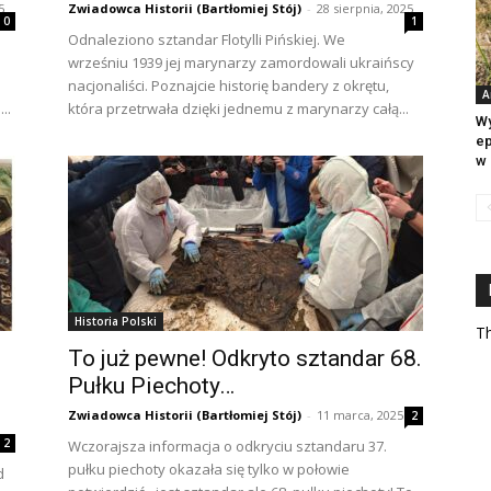
5
Zwiadowca Historii (Bartłomiej Stój)
-
28 sierpnia, 2025
0
1
Odnaleziono sztandar Flotylli Pińskiej. We
wrześniu 1939 jej marynarzy zamordowali ukraińscy
nacjonaliści. Poznajcie historię bandery z okrętu,
A
..
która przetrwała dzięki jednemu z marynarzy całą...
Wy
ep
w 
Historia Polski
Th
To już pewne! Odkryto sztandar 68.
Pułku Piechoty…
Zwiadowca Historii (Bartłomiej Stój)
-
11 marca, 2025
2
2
Wczorajsza informacja o odkryciu sztandaru 37.
pułku piechoty okazała się tylko w połowie
d