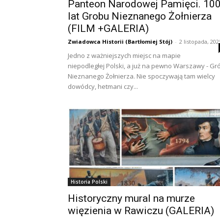
Panteon Narodowej Pamięci. 10
lat Grobu Nieznanego Żołnierza
(FILM +GALERIA)
Zwiadowca Historii (Bartłomiej Stój)
-
2 listopada, 202
Jedno z ważniejszych miejsc na mapie
niepodległej Polski, a już na pewno Warszawy - Gr
Nieznanego Żołnierza. Nie spoczywają tam wielcy
dowódcy, hetmani czy...
Historia Polski
Historyczny mural na murze
więzienia w Rawiczu (GALERIA)