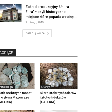
Zakład produkcyjny 'Unitra-
Eltra’ – czyli historyczne
miejsce które popada w ruinę...
7 lutego, 2019
Załaduj więcej
GORĄCE
rcheologia
Skarby
arb srebrnych monet
Skarb srebrnych talarów
kryty na Mazowszu
i złotych dukatów
ALERIA)
(GALERIA)