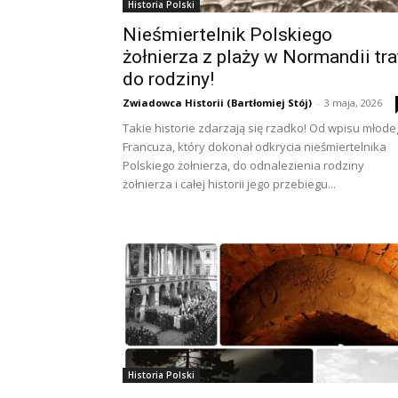
Historia Polski
Nieśmiertelnik Polskiego
żołnierza z plaży w Normandii tra
do rodziny!
Zwiadowca Historii (Bartłomiej Stój)
-
3 maja, 2026
Takie historie zdarzają się rzadko! Od wpisu młod
Francuza, który dokonał odkrycia nieśmiertelnika
Polskiego żołnierza, do odnalezienia rodziny
żołnierza i całej historii jego przebiegu...
Historia Polski