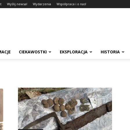
t
Wyślij newsa!
Wydarzenia
Współpraca i o nas!
MACJE
CIEKAWOSTKI
EKSPLORACJA
HISTORIA