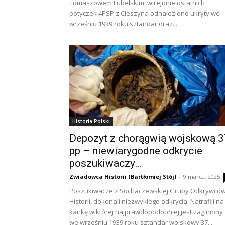
Tomaszowem Lubelskim, w rejonie ostatnich
potyczek 4PSP z Cieszyna odnaleziono ukryty we
wrześniu 1939 roku sztandar oraz...
Historia Polski
Depozyt z chorągwią wojskową 3
pp – niewiarygodne odkrycie
poszukiwaczy…
Zwiadowca Historii (Bartłomiej Stój)
-
9 marca, 2025
Poszukiwacze z Sochaczewskiej Grupy Odkrywcó
Historii, dokonali niezwykłego odkrycia. Natrafili na
kankę w której najprawdopodobniej jest zaginiony
we wrześniu 1939 roku sztandar wojskowy 37...