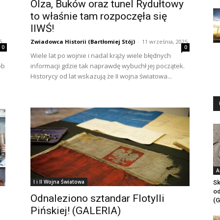
0
Olza, Buków oraz tunel Rydułtowy
to właśnie tam rozpoczęła się
IIWŚ!
5
Zwiadowca Historii (Bartłomiej Stój)
-
11 września, 2025
0
0
Wiele lat po wojnie i nadal krąży wiele błędnych
ób
informacji gdzie tak naprawdę wybuchł jej początek.
Historycy od lat wskazują że II wojna światowa...
A
I i II Wojna Światowa
Sk
od
Odnaleziono sztandar Flotylli
(G
Pińskiej! (GALERIA)