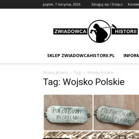
piątek, 7 sierpnia, 2026
Zaloguj się / Dołącz
Kontak
Zwiadowca
Historii
SKLEP ZWIADOWCAHISTORII.PL
INFOR
Strona główna
Tagi
Wojsko Polskie
Tag: Wojsko Polskie