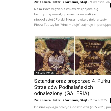
Zwiadowca Historii (Bartłomiej Stój)
-
9 września, 202
Na murach więzienia w Rawiczu pojawił się
historyczny mural, upamiętnia on walkę o
niepodległość Polski. Niesamowite dzieło artysty
Piotra Topczyłko "Vinci maluje" zajmuje imponujące.
Historia Polski
Sztandar oraz proporzec 4. Pułku
Strzelców Podhalańskich
odnaleziony! (GALERIA)
Zwiadowca Historii (Bartłomiej Stój)
-
2 maja, 2025
Do niezwykłego odkrycia doszło dziś (2.05.2025) po