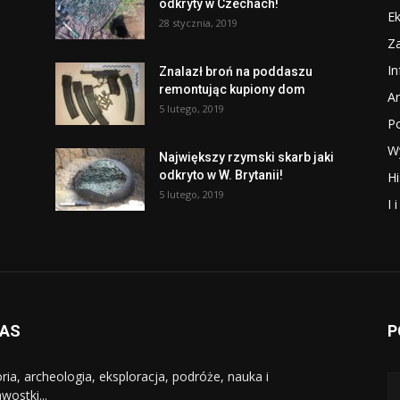
odkryty w Czechach!
Ek
28 stycznia, 2019
Za
I
Znalazł broń na poddaszu
remontując kupiony dom
Ar
5 lutego, 2019
P
W
Największy rzymski skarb jaki
odkryto w W. Brytanii!
Hi
5 lutego, 2019
I 
NAS
P
oria, archeologia, eksploracja, podróże, nauka i
wostki...