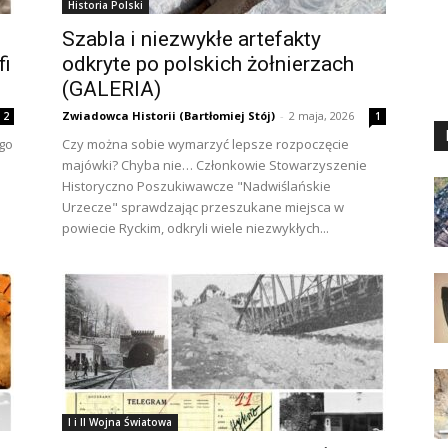
Historia Polski
Szabla i niezwykłe artefakty
fi
odkryte po polskich żołnierzach
(GALERIA)
Zwiadowca Historii (Bartłomiej Stój)
-
2 maja, 2026
2
1
ego
Czy można sobie wymarzyć lepsze rozpoczęcie
majówki? Chyba nie… Członkowie Stowarzyszenie
Historyczno Poszukiwawcze "Nadwiślańskie
Urzecze" sprawdzając przeszukane miejsca w
powiecie Ryckim, odkryli wiele niezwykłych...
I i II Wojna Światowa