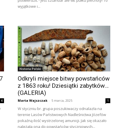
potwierdzić - jest sztandar ale 68. pułku piechoty! To
wyjątkowe i...
Historia Polski
7
Odkryli miejsce bitwy powstańców
z 1863 roku! Dziesiątki zabytków…
(GALERIA)
Marta Wajszczak
-
5 marca, 2025
4
1
w
W styczniu br. grupa poszukiwaczy odnalazła na
terenie Lasów Państwowych Nadleśnictwa Józefów
pokaźną ilość wystrzelonej amunicji. Jak się okazało
należała ona do powstańców styczniowych...