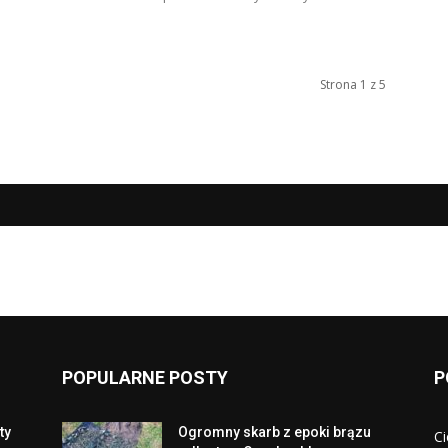
Strona 1 z 5
POPULARNE POSTY
P
ty
Ogromny skarb z epoki brązu
Ci