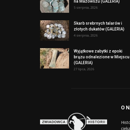
na Mazowszu (GALERIA)
5 sierpnia, 2026
Skarb srebrnych talarów i
złotych dukatów (GALERIA)
4 sierpnia, 2026
Wyjątkowe zabytki z epoki
brązu odnalezione w Miejscu
(GALERIA)
27 lipca, 2026
O 
Hist
cieka