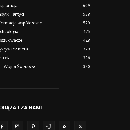
sploracja
609
bytki i antyki
538
nformacje współczesne
529
cheologia
475
oszukiwacze
428
ykrywacz metali
379
storia
326
i II Wojna Światowa
320
ODĄŻAJ ZA NAMI