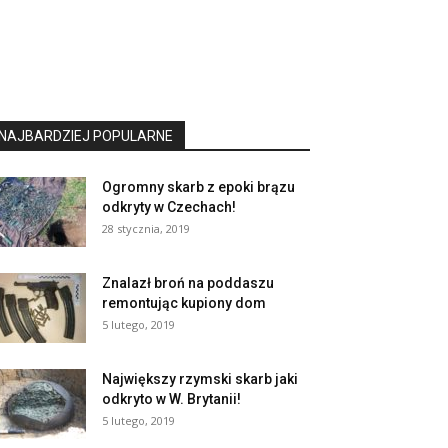
NAJBARDZIEJ POPULARNE
Ogromny skarb z epoki brązu
odkryty w Czechach!
28 stycznia, 2019
Znalazł broń na poddaszu
remontując kupiony dom
5 lutego, 2019
Największy rzymski skarb jaki
odkryto w W. Brytanii!
5 lutego, 2019