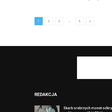
...
1
2
3
5
REDAKCJA
Skarb srebrnych monet odkry