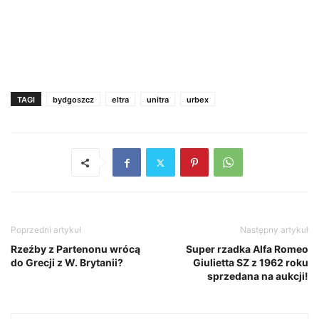
TAGI
bydgoszcz
eltra
unitra
urbex
Poprzedni artykuł
Następny artykuł
Rzeźby z Partenonu wrócą
Super rzadka Alfa Romeo
do Grecji z W. Brytanii?
Giulietta SZ z 1962 roku
sprzedana na aukcji!