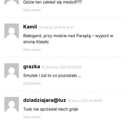
Gdzie ten zakład się mieścił???
Odpowiedz
Kamil
13 marca, 2019 At 15:41
Białogard, przy moście nad Parsętą – wyjazd w
stronę Kisielic
Odpowiedz
grazka
31 stycznia, 2021 At 23:09
Smutek i żal to co pozostało …
Odpowiedz
dziadziajara@luz
18 lipca, 2021 At 06:56
Tusk nie sprzedał niech gnije
Odpowiedz