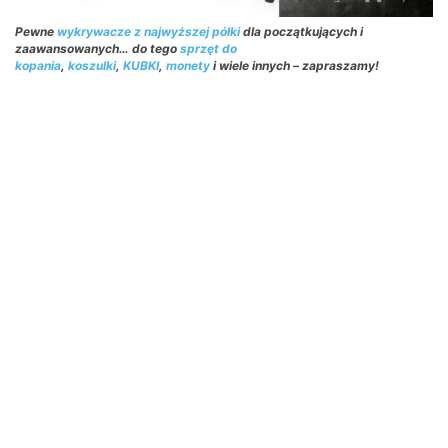
Pewne
wykrywacze z najwyższej półki
dla początkujących i
zaawansowanych… do tego
sprzęt do
kopania
,
koszulki
,
KUBKI
,
monety
i wiele innych – zapraszamy!