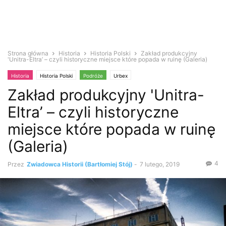
Strona główna
Historia
Historia Polski
Zakład produkcyjny
'Unitra-Eltra’ – czyli historyczne miejsce które popada w ruinę (Galeria)
Historia
Historia Polski
Podróże
Urbex
Zakład produkcyjny 'Unitra-
Eltra’ – czyli historyczne
miejsce które popada w ruinę
(Galeria)
4
Przez
Zwiadowca Historii (Bartłomiej Stój)
-
7 lutego, 2019