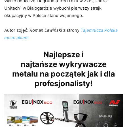
Warto dodać że 14 grudnia 1981 roku w ZZE „Unitra-
Unitech” w Białogardzie wybuchł pierwszy strajk
okupacyjny w Polsce stanu wojennego.
Autor zdjęć:
Roman Lewiński
z strony
Tajemnicza Polska
moim okiem
Najlepsze i
najtańsze wykrywacze
metalu na początek jak i dla
profesjonalisty!