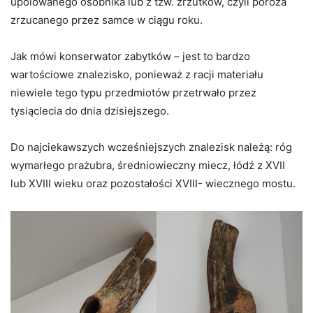
upolowanego osobnika lub z tzw. zrzutków, czyli poroża
zrzucanego przez samce w ciągu roku.
Jak mówi konserwator zabytków – jest to bardzo
wartościowe znalezisko, ponieważ z racji materiału
niewiele tego typu przedmiotów przetrwało przez
tysiąclecia do dnia dzisiejszego.
Do najciekawszych wcześniejszych znalezisk należą: róg
wymarłego prażubra, średniowieczny miecz, łódź z XVII
lub XVIII wieku oraz pozostałości XVIII- wiecznego mostu.