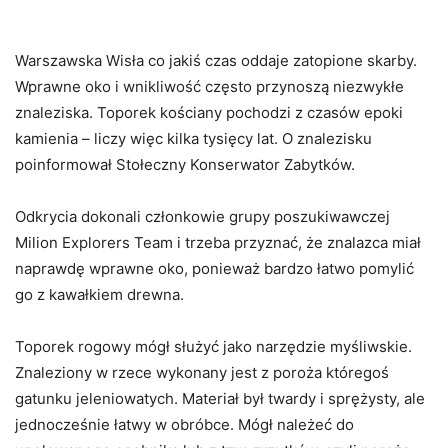
Warszawska Wisła co jakiś czas oddaje zatopione skarby.
Wprawne oko i wnikliwość często przynoszą niezwykłe
znaleziska. Toporek kościany pochodzi z czasów epoki
kamienia – liczy więc kilka tysięcy lat. O znalezisku
poinformował Stołeczny Konserwator Zabytków.
Odkrycia dokonali członkowie grupy poszukiwawczej
Milion Explorers Team i trzeba przyznać, że znalazca miał
naprawdę wprawne oko, ponieważ bardzo łatwo pomylić
go z kawałkiem drewna.
Toporek rogowy mógł służyć jako narzędzie myśliwskie.
Znaleziony w rzece wykonany jest z poroża któregoś
gatunku jeleniowatych. Materiał był twardy i sprężysty, ale
jednocześnie łatwy w obróbce. Mógł należeć do