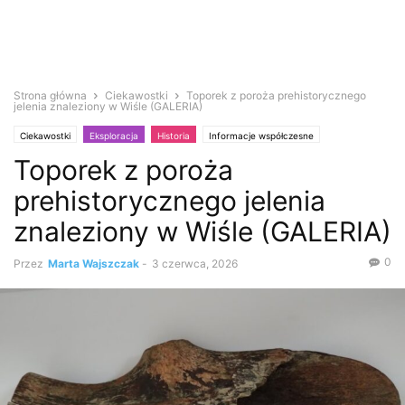
Strona główna
Ciekawostki
Toporek z poroża prehistorycznego
jelenia znaleziony w Wiśle (GALERIA)
Ciekawostki
Eksploracja
Historia
Informacje współczesne
Toporek z poroża
prehistorycznego jelenia
znaleziony w Wiśle (GALERIA)
0
Przez
Marta Wajszczak
-
3 czerwca, 2026