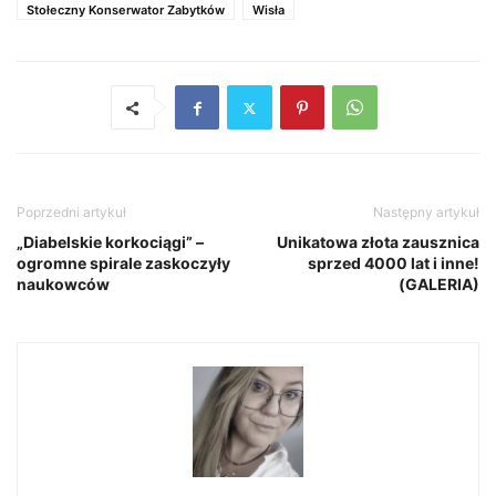
Stołeczny Konserwator Zabytków
Wisła
Poprzedni artykuł
Następny artykuł
„Diabelskie korkociągi” –
Unikatowa złota zausznica
ogromne spirale zaskoczyły
sprzed 4000 lat i inne!
naukowców
(GALERIA)