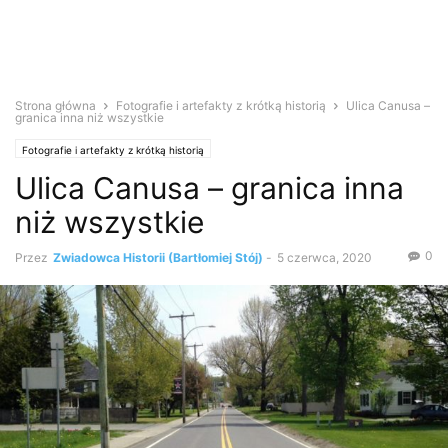
Strona główna
Fotografie i artefakty z krótką historią
Ulica Canusa –
granica inna niż wszystkie
Fotografie i artefakty z krótką historią
Ulica Canusa – granica inna
niż wszystkie
0
Przez
Zwiadowca Historii (Bartłomiej Stój)
-
5 czerwca, 2020