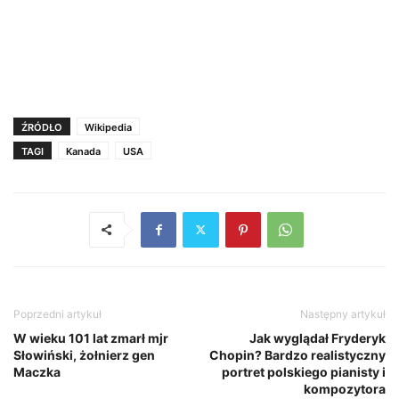
ŹRÓDŁO
Wikipedia
TAGI
Kanada
USA
Poprzedni artykuł
Następny artykuł
W wieku 101 lat zmarł mjr
Jak wyglądał Fryderyk
Słowiński, żołnierz gen
Chopin? Bardzo realistyczny
Maczka
portret polskiego pianisty i
kompozytora