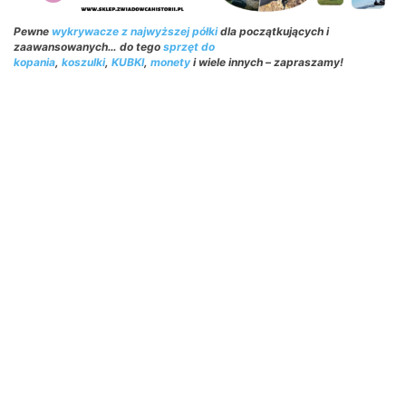
Pewne
wykrywacze z najwyższej półki
dla początkujących i
zaawansowanych… do tego
sprzęt do
kopania
,
koszulki
,
KUBKI
,
monety
i wiele innych – zapraszamy!