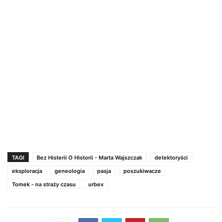
TAGI
Bez Histerii O Historii - Marta Wajszczak
detektoryści
eksploracja
geneologia
pasja
poszukiwacze
Tomek - na straży czasu
urbex