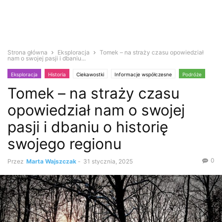
Strona główna
Eksploracja
Tomek – na straży czasu opowiedział
nam o swojej pasji i dbaniu...
Eksploracja
Historia
Ciekawostki
Informacje współczesne
Podróże
Tomek – na straży czasu
Opuszczone zabytki
Poszukiwacze
Urbex
Wywiad
opowiedział nam o swojej
pasji i dbaniu o historię
swojego regionu
0
Przez
Marta Wajszczak
-
31 stycznia, 2025