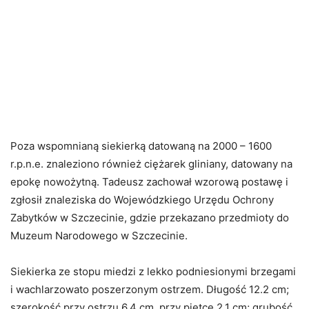
Poza wspomnianą siekierką datowaną na 2000 – 1600
r.p.n.e. znaleziono również ciężarek gliniany, datowany na
epokę nowożytną. Tadeusz zachował wzorową postawę i
zgłosił znaleziska do Wojewódzkiego Urzędu Ochrony
Zabytków w Szczecinie, gdzie przekazano przedmioty do
Muzeum Narodowego w Szczecinie.
Siekierka ze stopu miedzi z lekko podniesionymi brzegami
i wachlarzowato poszerzonym ostrzem. Długość 12.2 cm;
szerokość przy ostrzu 6,4 cm, przy piętce 2,1 cm; grubość