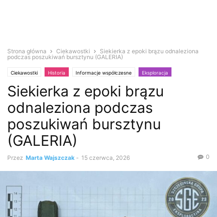
Strona główna
Ciekawostki
Siekierka z epoki brązu odnaleziona
podczas poszukiwań bursztynu (GALERIA)
Ciekawostki
Historia
Informacje współczesne
Eksploracja
Siekierka z epoki brązu
Poszukiwacze
odnaleziona podczas
poszukiwań bursztynu
(GALERIA)
0
Przez
Marta Wajszczak
-
15 czerwca, 2026