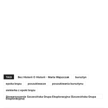
TAGI
Bez Histerii O Historii - Marta Wajszczak
bursztyn
epoka brązu
poszukiwacze
poszukiwania bursztynu
siekierka z epoki brązu
Stowarzyszenie Szczecińska Grupa Eksploracyjna (Szczecińska Grupa
Eksploracyjna)