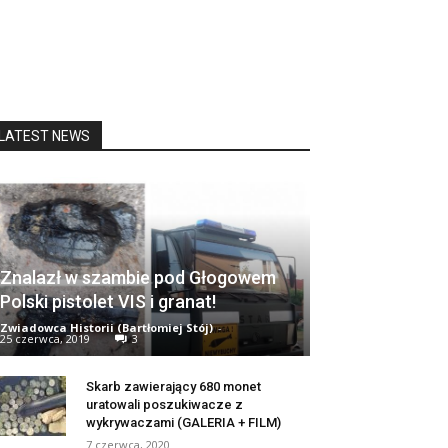
LATEST NEWS
Znalazł w szambie pod Głogowem
Polski pistolet VIS i granat!
Zwiadowca Historii (Bartłomiej Stój)
-
25 czerwca, 2019
3
Skarb zawierający 680 monet
uratowali poszukiwacze z
wykrywaczami (GALERIA + FILM)
7 czerwca, 2020