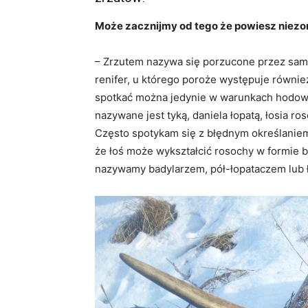
Może zacznijmy od tego że powiesz niezor
– Zrzutem nazywa się porzucone przez samc
renifer, u którego poroże występuje równie
spotkać można jedynie w warunkach hodowla
nazywane jest tyką, daniela łopatą, łosia ro
Często spotykam się z błędnym określaniem 
że łoś może wykształcić rosochy w formie ba
nazywamy badylarzem, pół-łopataczem lub 