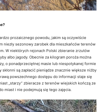
ne?
ardzo prozaicznego powodu, jakim są oczywiście
iem niezły sezonowy zarobek dla mieszkańców terenów
em. W niektórych rejonach Polski zbieranie zrzutów
zyby albo jagody. Obecnie za kilogram poroża można
azy, o ponadprzeciętnej masie lub niespotykanej formie
 skłonni są zapłacić pieniądze znacznie większe niżby
sprawą powszechnego dostępu do informacji staje się
miast „starzy” zbieracze z terenów wiejskich kończą ze
do miast i nie podejmują się tego zajęcia.