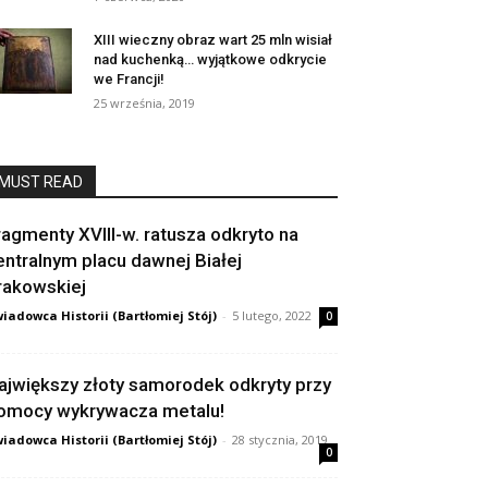
XIII wieczny obraz wart 25 mln wisiał
nad kuchenką… wyjątkowe odkrycie
we Francji!
25 września, 2019
MUST READ
ragmenty XVIII-w. ratusza odkryto na
entralnym placu dawnej Białej
rakowskiej
iadowca Historii (Bartłomiej Stój)
-
5 lutego, 2022
0
ajwiększy złoty samorodek odkryty przy
omocy wykrywacza metalu!
iadowca Historii (Bartłomiej Stój)
-
28 stycznia, 2019
0