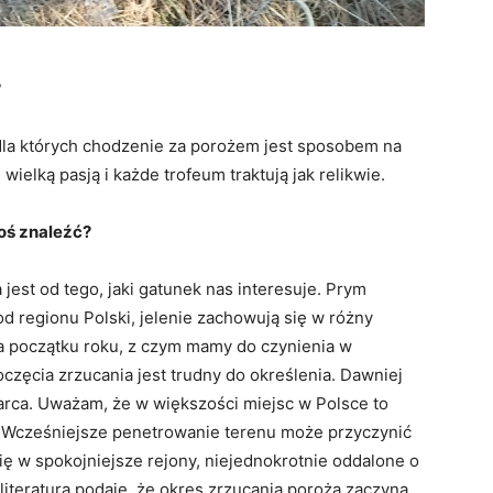
?
 dla których chodzenie za porożem jest sposobem na
ielką pasją i każde trofeum traktują jak relikwie.
oś znaleźć?
jest od tego, jaki gatunek nas interesuje. Prym
d regionu Polski, jelenie zachowują się w różny
 początku roku, z czym mamy do czynienia w
częcia zrzucania jest trudny do określenia. Dawniej
rca. Uważam, że w większości miejsc w Polsce to
 Wcześniejsze penetrowanie terenu może przyczynić
się w spokojniejsze rejony, niejednokrotnie oddalone o
 literatura podaje, że okres zrzucania poroża zaczyna