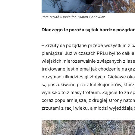
Para zrzutów łosia fot. Hubert Sobowicz
Dlaczego te poroża są tak bardzo pożąda
– Zrzuty są pożądane przede wszystkim z b
pieniądze. Już w czasach PRLu był to całk
wiejskich, nierozerwalnie związanych z las
traktowane jest niemal jak chodzenie na gr
otrzymać kilkadziesiąt złotych. Ciekawe ok
są poszukiwane przez kolekcjonerów, którzy
wynikało to z masy trofeum. Zajęcie to za 
coraz popularniejsze, z drugiej strony nato
zrzutami z racji wieku, a młodzi wyjeżdżają 