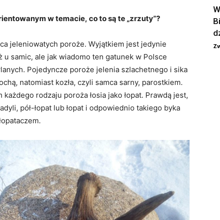
W
ientowanym w temacie, co to są te „zrzuty”?
B
d
a jeleniowatych poroże. Wyjątkiem jest jedynie
Zw
ż u samic, ale jak wiadomo ten gatunek w Polsce
nych. Pojedyncze poroże jelenia szlachetnego i sika
sochą, natomiast kozła, czyli samca sarny, parostkiem.
każdego rodzaju poroża łosia jako łopat. Prawdą jest,
dyli, pół-łopat lub łopat i odpowiednio takiego byka
łopataczem.