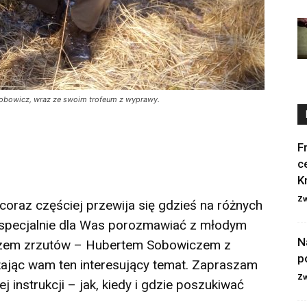
 Sobowicz, wraz ze swoim trofeum z wyprawy.
F
c
K
Zw
oraz częściej przewija się gdzieś na różnych
 specjalnie dla Was porozmawiać z młodym
N
aczem zrzutów – Hubertem Sobowiczem z
p
ając wam ten interesujący temat. Zapraszam
Zw
instrukcji – jak, kiedy i gdzie poszukiwać