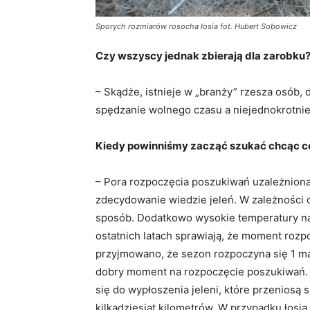
Sporych rozmiarów rosocha łosia fot. Hubert Sobowicz
Czy wszyscy jednak zbierają dla zarobku
– Skądże, istnieje w „branży” rzesza osób,
spędzanie wolnego czasu a niejednokrotnie w
Kiedy powinniśmy zacząć szukać chcąc c
– Pora rozpoczęcia poszukiwań uzależniona 
zdecydowanie wiedzie jeleń. W zależności o
sposób. Dodatkowo wysokie temperatury na
ostatnich latach sprawiają, że moment rozpo
przyjmowano, że sezon rozpoczyna się 1 ma
dobry moment na rozpoczęcie poszukiwań.
się do wypłoszenia jeleni, które przeniosą 
kilkadziesiąt kilometrów. W przypadku łosia