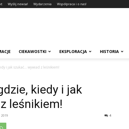
kt
Wyślij newsa!
Wydarzenia
Współpraca i o nas!
MACJE
CIEKAWOSTKI
EKSPLORACJA
HISTORIA
edy i jak szukać… wywiad z leśnikiem!
dzie, kiedy i jak
z leśnikiem!
 2019
4