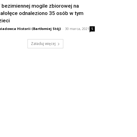
 bezimiennej mogile zbiorowej na
iałołęce odnaleziono 35 osób w tym
zieci
iadowca Historii (Bartłomiej Stój)
-
30 marca, 2021
5
Załaduj więcej