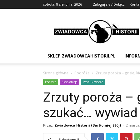
sobota, 8 sierpnia, 2026
Zaloguj się / Dołącz
Konta
Zwiadowca
Historii
SKLEP ZWIADOWCAHISTORII.PL
INFOR
Strona główna
Podróże
Zrzuty poroża – gdzie, ki
Podróże
Eksploracja
Poszukiwacze
Zrzuty poroża – g
szukać… wywiad 
Przez
Zwiadowca Historii (Bartłomiej Stój)
-
2 marca,
Udostępnij