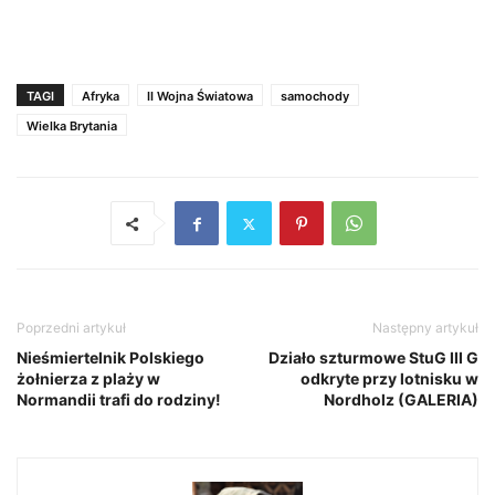
TAGI
Afryka
II Wojna Światowa
samochody
Wielka Brytania
Poprzedni artykuł
Następny artykuł
Nieśmiertelnik Polskiego
Działo szturmowe StuG III G
żołnierza z plaży w
odkryte przy lotnisku w
Normandii trafi do rodziny!
Nordholz (GALERIA)