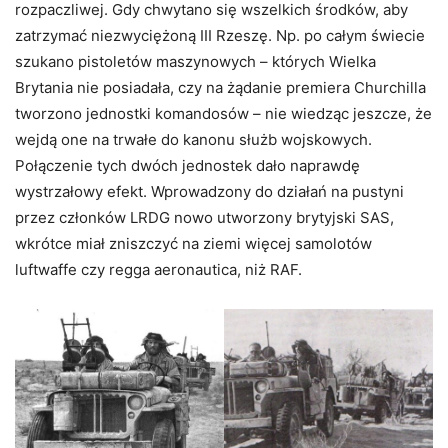
rozpaczliwej. Gdy chwytano się wszelkich środków, aby
zatrzymać niezwyciężoną III Rzeszę. Np. po całym świecie
szukano pistoletów maszynowych – których Wielka
Brytania nie posiadała, czy na żądanie premiera Churchilla
tworzono jednostki komandosów – nie wiedząc jeszcze, że
wejdą one na trwałe do kanonu służb wojskowych.
Połączenie tych dwóch jednostek dało naprawdę
wystrzałowy efekt. Wprowadzony do działań na pustyni
przez członków LRDG nowo utworzony brytyjski SAS,
wkrótce miał zniszczyć na ziemi więcej samolotów
luftwaffe czy regga aeronautica, niż RAF.