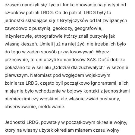
czasem nauczyli się życia i funkcjonowania na pustyni od
członków patroli LRDG. Co do patroli LRDG były to
jednostki składające się z Brytyjczyków od lat związanych
zawodowo z pustynią, geolodzy, geografowie,
inżynierowie, etnografowie którzy znali pustynię jak
własną kieszeń. Umieli już na niej żyć, nie trzeba ich było
do tego w żaden sposób przystosowywać. Wręcz
przeciwnie, to oni uczyli komandosów SAS. Dość dobrze
pokazano to w serialu „Oddział dla zuchwałych” w sezonie
pierwszym. Natomiast pod względem wojskowym
żołnierze LRDG, często byli początkowo ignorantami, a ich
misją nie było wchodzenie w bojowy kontakt z jednostkami
niemieckimi czy włoskimi, ale właśnie zwiad pustynny,
obserwowanie, meldowanie.
Jednostki LRDG, powstały w początkowym okresie wojny,
który na własny użytek określam mianem czasu wojny