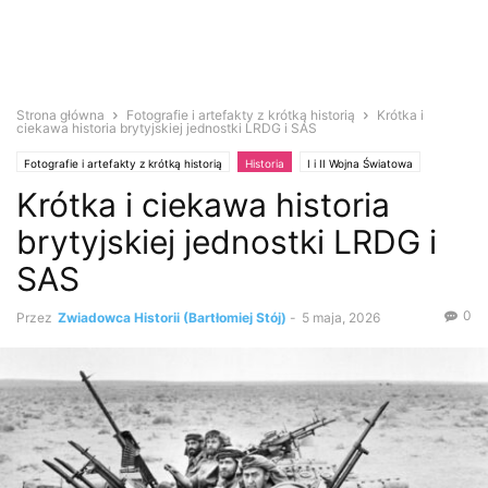
Strona główna
Fotografie i artefakty z krótką historią
Krótka i
ciekawa historia brytyjskiej jednostki LRDG i SAS
Fotografie i artefakty z krótką historią
Historia
I i II Wojna Światowa
Krótka i ciekawa historia
brytyjskiej jednostki LRDG i
SAS
0
Przez
Zwiadowca Historii (Bartłomiej Stój)
-
5 maja, 2026