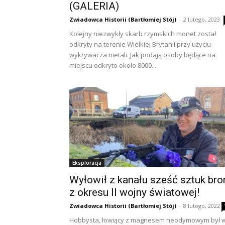
(GALERIA)
Zwiadowca Historii (Bartłomiej Stój)
-
2 lutego, 2023
Kolejny niezwykły skarb rzymskich monet został
odkryty na terenie Wielkiej Brytanii przy użyciu
wykrywacza metali. Jak podają osoby będące na
miejscu odkryto około 8000...
Eksploracja
Wyłowił z kanału sześć sztuk bro
z okresu II wojny światowej!
Zwiadowca Historii (Bartłomiej Stój)
-
8 lutego, 2022
Hobbysta, łowiący z magnesem neodymowym był 