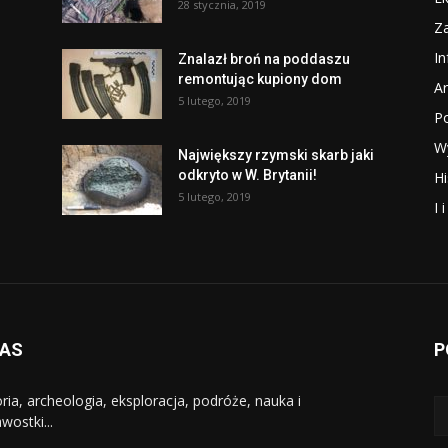
28 stycznia, 2019
Za
I
Znalazł broń na poddaszu
remontując kupiony dom
Ar
5 lutego, 2019
P
W
Największy rzymski skarb jaki
odkryto w W. Brytanii!
Hi
5 lutego, 2019
I 
NAS
P
oria, archeologia, eksploracja, podróże, nauka i
wostki...