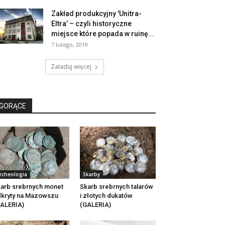
Zakład produkcyjny 'Unitra-
Eltra’ – czyli historyczne
miejsce które popada w ruinę...
7 lutego, 2019
Załaduj więcej
GORĄCE
rcheologia
Skarby
arb srebrnych monet
Skarb srebrnych talarów
kryty na Mazowszu
i złotych dukatów
ALERIA)
(GALERIA)