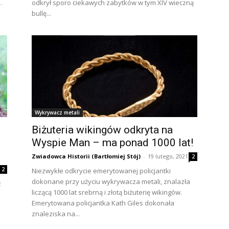
.
odkrył sporo ciekawych zabytków w tym XIV wieczną
bullę...
Wykrywacz metali
Biżuteria wikingów odkryta na
Wyspie Man – ma ponad 1000 lat!
Zwiadowca Historii (Bartłomiej Stój)
-
19 lutego, 2021
2
2
Niezwykłe odkrycie emerytowanej policjantki
dokonane przy użyciu wykrywacza metali, znalazła
z
liczącą 1000 lat srebrną i złotą biżuterię wikingów.
Emerytowana policjantka Kath Giles dokonała
znaleziska na...