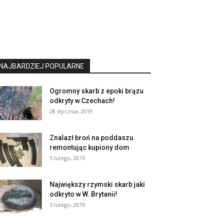
NAJBARDZIEJ POPULARNE
Ogromny skarb z epoki brązu
odkryty w Czechach!
28 stycznia, 2019
Znalazł broń na poddaszu
remontując kupiony dom
5 lutego, 2019
Największy rzymski skarb jaki
odkryto w W. Brytanii!
5 lutego, 2019