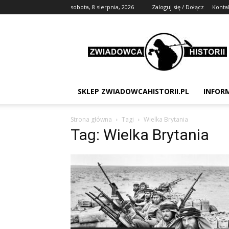
sobota, 8 sierpnia, 2026
Zaloguj się / Dołącz
Konta
Zwiadowca
Historii
SKLEP ZWIADOWCAHISTORII.PL
INFOR
Strona główna
Tagi
Wielka Brytania
Tag: Wielka Brytania