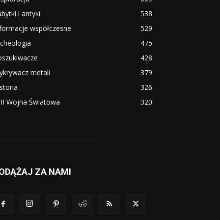
bytki i antyki
538
nformacje współczesne
529
cheologia
475
oszukiwacze
428
ykrywacz metali
379
storia
326
i II Wojna Światowa
320
ODĄŻAJ ZA NAMI