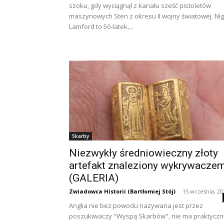
szoku, gdy wyciągnął z kanału sześć pistoletów
maszynowych Sten z okresu II wojny światowej. Nig
Lamford to 50-latek,...
Skarby
Niezwykły średniowieczny złoty
artefakt znaleziony wykrywaczem
(GALERIA)
Zwiadowca Historii (Bartłomiej Stój)
-
15 września, 20
Anglia nie bez powodu nazywana jest przez
poszukiwaczy "Wyspą Skarbów", nie ma praktyczn