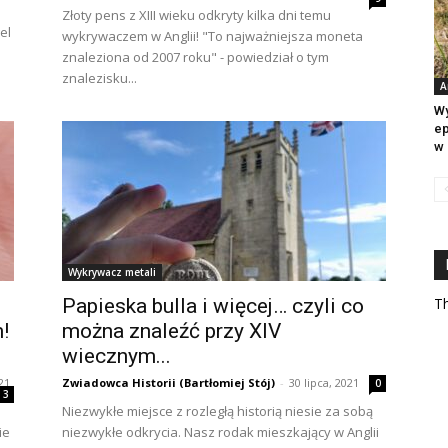
Złoty pens z XIII wieku odkryty kilka dni temu
el
wykrywaczem w Anglii! "To najważniejsza moneta
znaleziona od 2007 roku" - powiedział o tym
znalezisku...
A
Wy
ep
w 
Wykrywacz metali
Papieska bulla i więcej… czyli co
Th
!
można znaleźć przy XIV
wiecznym...
21
Zwiadowca Historii (Bartłomiej Stój)
-
30 lipca, 2021
0
3
Niezwykłe miejsce z rozległą historią niesie za sobą
ie
niezwykłe odkrycia. Nasz rodak mieszkający w Anglii