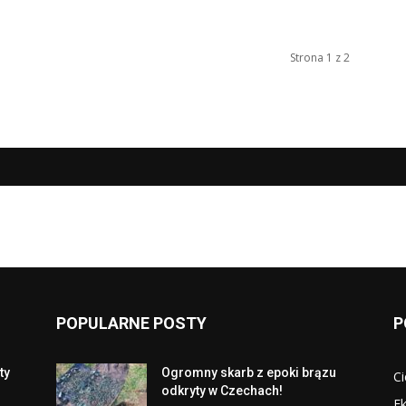
Strona 1 z 2
POPULARNE POSTY
P
ty
Ogromny skarb z epoki brązu
Ci
odkryty w Czechach!
Ek