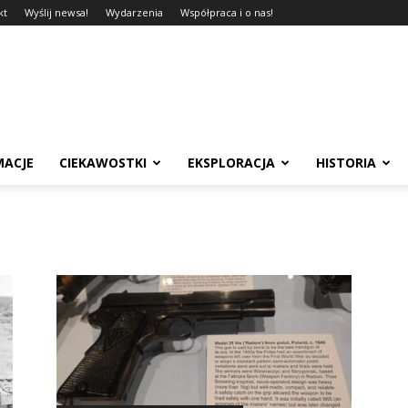
kt
Wyślij newsa!
Wydarzenia
Współpraca i o nas!
MACJE
CIEKAWOSTKI
EKSPLORACJA
HISTORIA