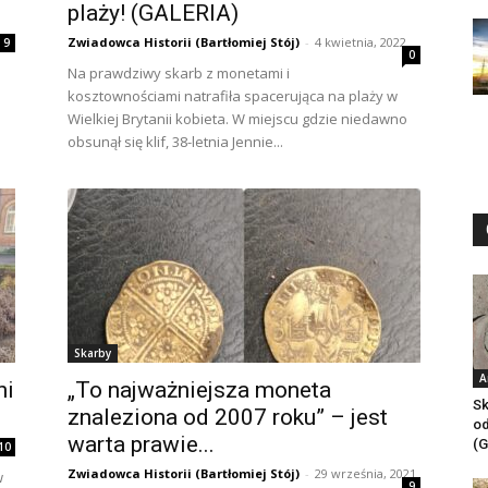
plaży! (GALERIA)
Zwiadowca Historii (Bartłomiej Stój)
-
4 kwietnia, 2022
9
0
Na prawdziwy skarb z monetami i
kosztownościami natrafiła spacerująca na plaży w
Wielkiej Brytanii kobieta. W miejscu gdzie niedawno
obsunął się klif, 38-letnia Jennie...
Skarby
A
ni
„To najważniejsza moneta
Sk
znaleziona od 2007 roku” – jest
od
warta prawie...
(G
10
Zwiadowca Historii (Bartłomiej Stój)
-
29 września, 2021
w
9