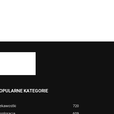
OPULARNE KATEGORIE
ekawostki
720
sploracja
609