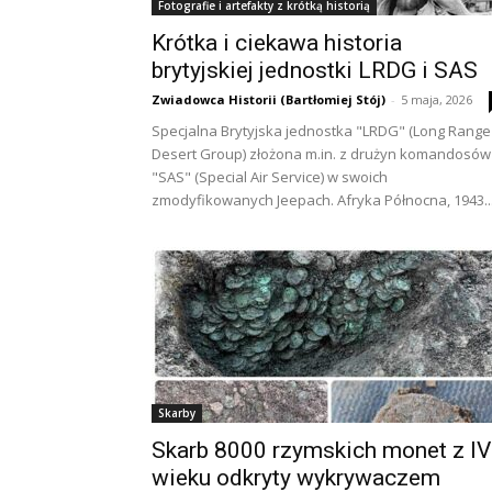
Fotografie i artefakty z krótką historią
Krótka i ciekawa historia
brytyjskiej jednostki LRDG i SAS
Zwiadowca Historii (Bartłomiej Stój)
-
5 maja, 2026
Specjalna Brytyjska jednostka "LRDG" (Long Range
Desert Group) złożona m.in. z drużyn komandosów
"SAS" (Special Air Service) w swoich
zmodyfikowanych Jeepach. Afryka Północna, 1943..
Skarby
Skarb 8000 rzymskich monet z IV
wieku odkryty wykrywaczem