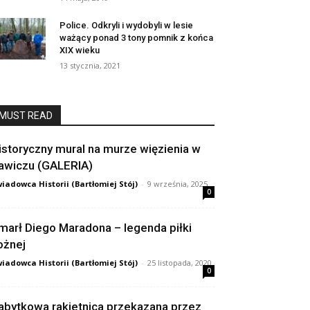
Police. Odkryli i wydobyli w lesie
ważący ponad 3 tony pomnik z końca
XIX wieku
13 stycznia, 2021
MUST READ
istoryczny mural na murze więzienia w
awiczu (GALERIA)
iadowca Historii (Bartłomiej Stój)
-
9 września, 2025
0
marł Diego Maradona – legenda piłki
ożnej
iadowca Historii (Bartłomiej Stój)
-
25 listopada, 2020
0
abytkowa rakietnica przekazana przez