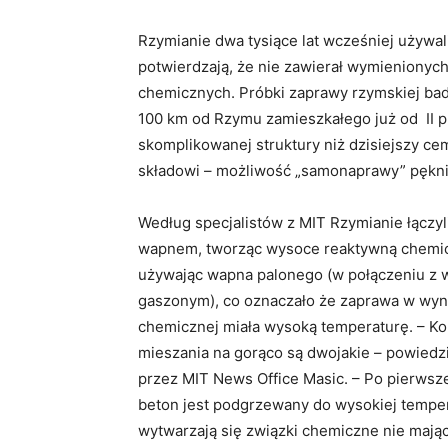
Rzymianie dwa tysiące lat wcześniej używal
potwierdzają, że nie zawierał wymienionyc
chemicznych. Próbki zaprawy rzymskiej bad
100 km od Rzymu zamieszkałego już od II p
skomplikowanej struktury niż dzisiejszy cem
składowi – możliwość „samonaprawy” pęknię
Według specjalistów z MIT Rzymianie łączyl
wapnem, tworząc wysoce reaktywną chemic
używając wapna palonego (w połączeniu z
gaszonym), co oznaczało że zaprawa w wyni
chemicznej miała wysoką temperaturę. – Ko
mieszania na gorąco są dwojakie – powiedz
przez MIT News Office Masic. – Po pierwsze
beton jest podgrzewany do wysokiej temper
wytwarzają się związki chemiczne nie mają