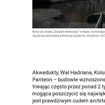
Ruiny tak zwanej „Świątyni Merkurego” w Baiae, rzymskiego 
najstarszą zachowaną betonową kopułę fot. Altsachse, (C
Akwedukty, Wał Hadriana, Kolu
Panteon – budowle wznoszone 
trwając często przez ponad 2 t
mogąca poszczycić się najwięk
jest prawdziwym cudem archit