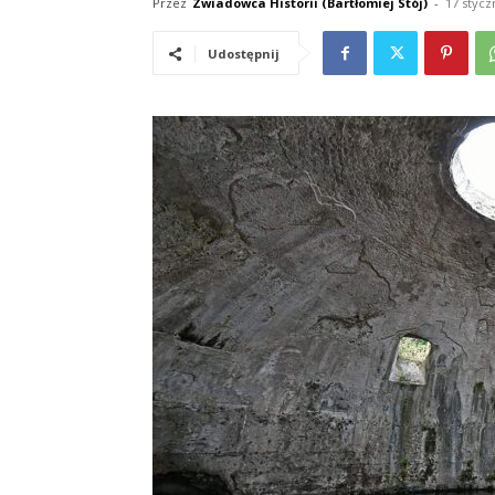
Przez
Zwiadowca Historii (Bartłomiej Stój)
-
17 stycz
Udostępnij