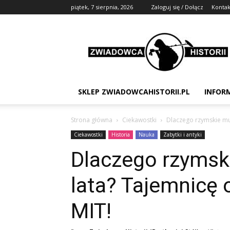
piątek, 7 sierpnia, 2026
Zaloguj się / Dołącz
Kontak
Zwiadowca
Historii
SKLEP ZWIADOWCAHISTORII.PL
INFOR
Strona główna
Ciekawostki
Dlaczego rzymskie mur
Ciekawostki
Historia
Nauka
Zabytki i antyki
Dlaczego rzymsk
lata? Tajemnicę 
MIT!