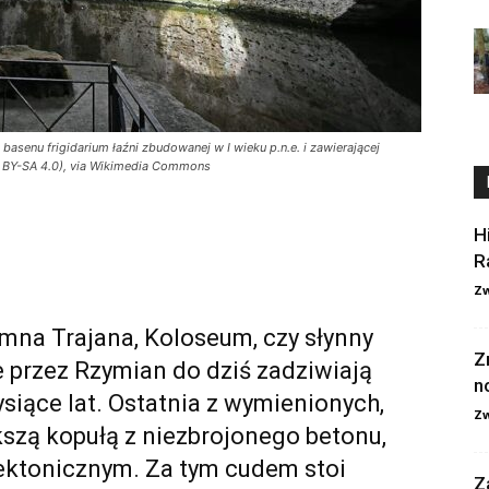
basenu frigidarium łaźni zbudowanej w I wieku p.n.e. i zawierającej
C BY-SA 4.0), via Wikimedia Commons
H
R
Zw
mna Trajana, Koloseum, czy słynny
Z
przez Rzymian do dziś zadziwiają
n
ysiące lat. Ostatnia z wymienionych,
Zw
szą kopułą z niezbrojonego betonu,
ektonicznym. Za tym cudem stoi
Z