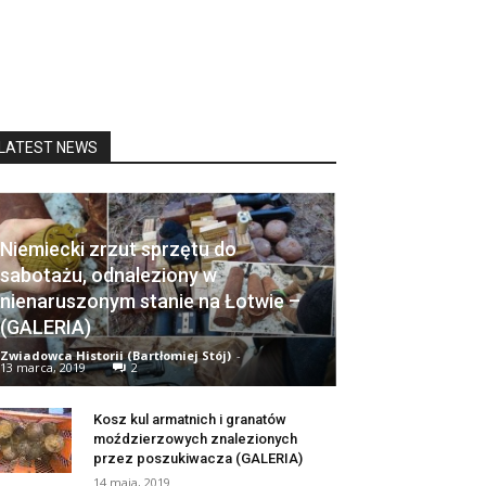
LATEST NEWS
Niemiecki zrzut sprzętu do
sabotażu, odnaleziony w
nienaruszonym stanie na Łotwie –
(GALERIA)
Zwiadowca Historii (Bartłomiej Stój)
-
13 marca, 2019
2
Kosz kul armatnich i granatów
moździerzowych znalezionych
przez poszukiwacza (GALERIA)
14 maja, 2019