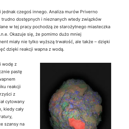
i jednak czegoś innego. Analiza murów Priverno
h trudno dostępnych i nieznanych wtedy związków
ane w tej pracy pochodzą ze starożytnego miasteczka
.n.e. Okazuje się, że pomimo dużo mniej
ent miały nie tylko wyższą trwałość, ale także – dzięki
ć dzięki reakcji wapna z wodą.
i wodę z
znie pastę
 wapnem
ku reakcji
rzyści z
iał cytowany
, kiedy cały
atury,
ce szansy na