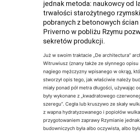
jednak metoda: naukowcy od la
trwałości starożytnego rzymsk
pobranych z betonowych ścian
Priverno w pobliżu Rzymu pozw
sekretów produkcji.
Już w swoim traktacie „De architectura” ar
Witruwiusz (znany także ze słynnego opisu
nagiego mężczyzny wpisanego w okrąg, któr
stworzył opis tego, jak właściwie należy bu
miały ponad pół metra długości, używając oc
były wykonane z „kwadratowego czerwonego
szeregu”. Cegła lub kruszywo ze skały wul
z wapna hydratyzowanego i popiołów wulk
przygotowaniem zaprawy Rzymianie jednak ni
budowniczych była albo oczywista, albo by