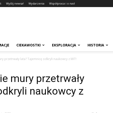
t
Wyślij newsa!
Wydarzenia
Współpraca i o nas!
MACJE
CIEKAWOSTKI
EKSPLORACJA
HISTORIA
y przetrwały lata? Tajemnicę odkryli naukowcy z MIT!
ie mury przetrwały
odkryli naukowcy z