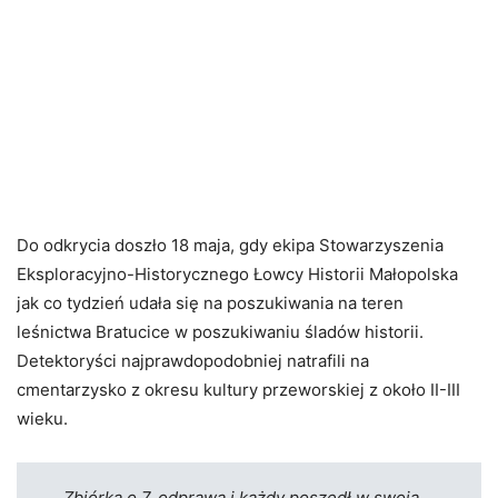
Do odkrycia doszło 18 maja, gdy ekipa Stowarzyszenia
Eksploracyjno-Historycznego Łowcy Historii Małopolska
jak co tydzień udała się na poszukiwania na teren
leśnictwa Bratucice w poszukiwaniu śladów historii.
Detektoryści najprawdopodobniej natrafili na
cmentarzysko z okresu kultury przeworskiej z około II-III
wieku.
„Zbiórka o 7, odprawa i każdy poszedł w swoją