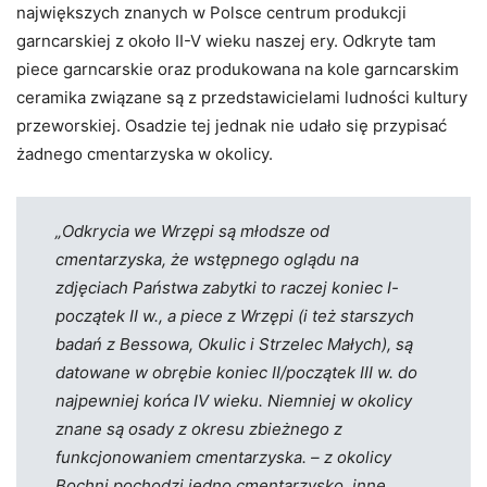
największych znanych w Polsce centrum produkcji
garncarskiej z około II-V wieku naszej ery. Odkryte tam
piece garncarskie oraz produkowana na kole garncarskim
ceramika związane są z przedstawicielami ludności kultury
przeworskiej. Osadzie tej jednak nie udało się przypisać
żadnego cmentarzyska w okolicy.
„Odkrycia we Wrzępi są młodsze od
cmentarzyska, że wstępnego oglądu na
zdjęciach Państwa zabytki to raczej koniec I-
początek II w., a piece z Wrzępi (i też starszych
badań z Bessowa, Okulic i Strzelec Małych), są
datowane w obrębie koniec II/początek III w. do
najpewniej końca IV wieku. Niemniej w okolicy
znane są osady z okresu zbieżnego z
funkcjonowaniem cmentarzyska. – z okolicy
Bochni pochodzi jedno cmentarzysko, inne