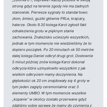
stronę gdyż na terenie zgody nie ma żadnych
stanowisk. Pierwsze sygnaly to standartowo:
złom, śmieci, guziki głównie PRLe, krajcary,
halerze. Około 9.30 kolega Karol zgłosił fakt
odnalezienia grotu w pięknym stanie
zachowania. Znalezisko ucieszyło wszystkich,
jednak w tym momencie nie wiedzieliśmy że to
dopiero początek. Po 20 minutach ok 50 metrów
dalej kolega Daniel odkrył drugi grot. Dosłownie
5 minut później znów kolega Karol dokonał
odkrycia które uzmysłowiło wszystkim z jak
wielkim odkryciem mamy doczynienia. Na
głębokości ok 20 cm znajdowały się 4 groty w
tym jeden zagięty ceremonialnie oraz 3
elementy UMBO. W tym momencie wszelkie
„kopanie” w okolicy zostało przerwane gdyż
zdaliśmy sobie sprawę że mamy do czynienia z