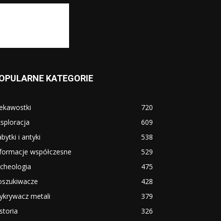
OPULARNE KATEGORIE
ekawostki
720
sploracja
609
bytki i antyki
538
nformacje współczesne
529
cheologia
475
oszukiwacze
428
ykrywacz metali
379
storia
326