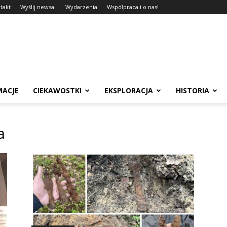
takt
Wyślij newsa!
Wydarzenia
Współpraca i o nas!
MACJE
CIEKAWOSTKI
EKSPLORACJA
HISTORIA
a