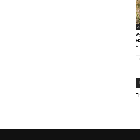
A
Wy
ep
w 
Th