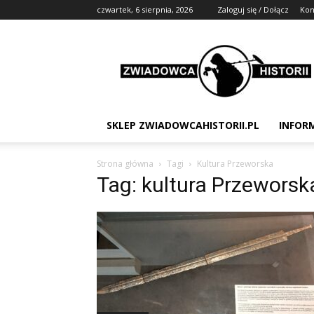
czwartek, 6 sierpnia, 2026
Zaloguj się / Dołącz
Kon
Zwiadowca
Historii
SKLEP ZWIADOWCAHISTORII.PL
INFOR
Strona główna
Tagi
Kultura Przeworska
Tag: kultura Przeworsk