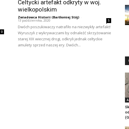
Celtycki artefakt odkryty w woj.
wielkopolskim
Zwiadowca Historii (Bartłomiej Stój)
-
13 października, 2020
5
Dwóch poszukiwaczy natrafiło na niezwykły artefakt!
0
Wyruszyli z wykrywaczami by odnaleźć skrzyżowanie
starej XIX wiecznej drogi, odkryli jednak celtyckie
amulety sprzed naszej ery. Dwóch...
A
Sk
od
(G