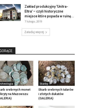
Zakład produkcyjny 'Unitra-
Eltra’ – czyli historyczne
miejsce które popada w ruinę...
7 lutego, 2019
Załaduj więcej
GORĄCE
rcheologia
Skarby
arb srebrnych monet
Skarb srebrnych talarów
kryty na Mazowszu
i złotych dukatów
ALERIA)
(GALERIA)