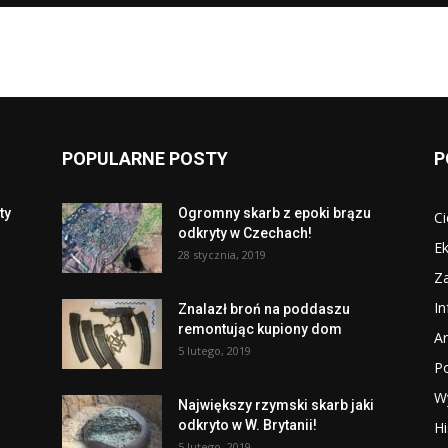
POPULARNE POSTY
P
ty
Ogromny skarb z epoki brązu
Ci
odkryty w Czechach!
Ek
28 stycznia, 2019
Za
I
Znalazł broń na poddaszu
remontując kupiony dom
Ar
5 lutego, 2019
P
W
Największy rzymski skarb jaki
odkryto w W. Brytanii!
Hi
5 lutego, 2019