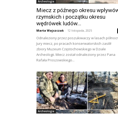
Archeologia
Miecz z późnego okresu wpływó
rzymskich i początku okresu
wędrówek ludów...
Marta Wajszczak
-
12 listopada, 2025
Odnaleziony przez poszukiwaczy w lasach północ
Jury miecz, po pracach konserwatorskich zasilił
zbiory Muzeum Częstochowskiego w Dziale
Archeologii. Miecz został odnaleziony przez Pana
Rafała Proszowskiego...
Archeologia