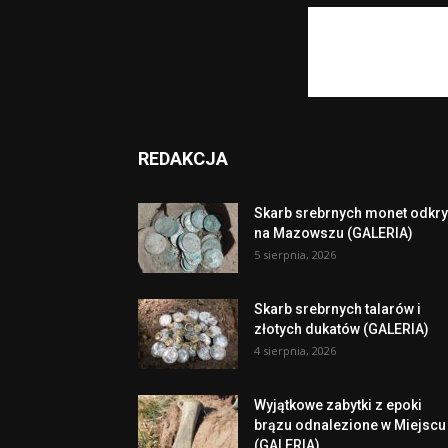
REDAKCJA
Skarb srebrnych monet odkry
na Mazowszu (GALERIA)
5 sierpnia, 2026
Skarb srebrnych talarów i
złotych dukatów (GALERIA)
4 sierpnia, 2026
Wyjątkowe zabytki z epoki
brązu odnalezione w Miejscu
(GALERIA)