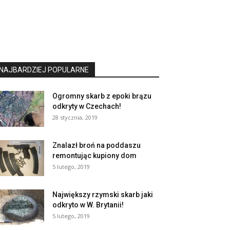
NAJBARDZIEJ POPULARNE
Ogromny skarb z epoki brązu
odkryty w Czechach!
28 stycznia, 2019
Znalazł broń na poddaszu
remontując kupiony dom
5 lutego, 2019
Największy rzymski skarb jaki
odkryto w W. Brytanii!
5 lutego, 2019