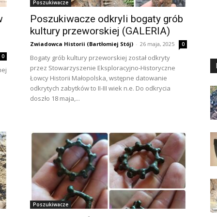
Poszukiwacze
w
Poszukiwacze odkryli bogaty grób
kultury przeworskiej (GALERIA)
Zwiadowca Historii (Bartłomiej Stój)
-
26 maja, 2025
0
0
Bogaty grób kultury przeworskiej został odkryty
przez Stowarzyszenie Eksploracyjno-Historyczne
nej
Łowcy Historii Małopolska, wstępne datowanie
odkrytych zabytków to II-III wiek n.e. Do odkrycia
doszło 18 maja,...
Poszukiwacze