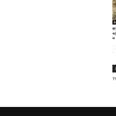
A
Wy
ep
w 
Th