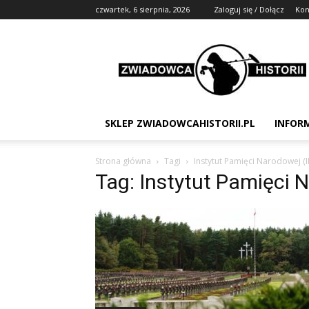
czwartek, 6 sierpnia, 2026
Zaloguj się / Dołącz
Kon
Zwiadowca
Historii
SKLEP ZWIADOWCAHISTORII.PL
INFOR
Strona główna
Tagi
Instytut Pamięci Narodowej (I
Tag: Instytut Pamięci 