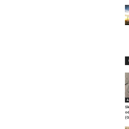
A
Sk
od
(G