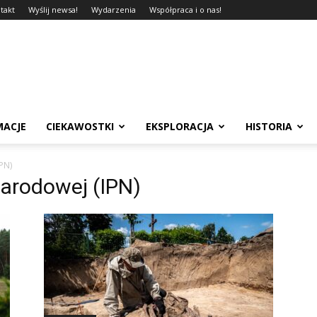
takt
Wyślij newsa!
Wydarzenia
Współpraca i o nas!
MACJE
CIEKAWOSTKI
EKSPLORACJA
HISTORIA
PN)
Narodowej (IPN)