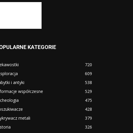
OPULARNE KATEGORIE
ekawostki
720
sploracja
609
bytki i antyki
538
nformacje współczesne
529
cheologia
475
oszukiwacze
428
ykrywacz metali
379
storia
326