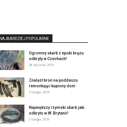
NAJBARDZIEJ POPULARNE
Ogromny skarb z epoki brązu
odkryty w Czechach!
28 stycznia, 2019
Znalazł broń na poddaszu
remontując kupiony dom
5 lutego, 2019
Największy rzymski skarb jaki
odkryto w W. Brytanii!
5 lutego, 2019