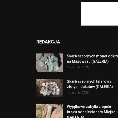
REDAKCJA
Skarb srebrnych monet odkry
na Mazowszu (GALERIA)
5 sierpnia, 2026
Skarb srebrnych talarów i
złotych dukatów (GALERIA)
4 sierpnia, 2026
Wyjątkowe zabytki z epoki
brązu odnalezione w Miejscu
(GALERIA)