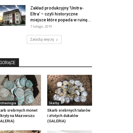
Zakład produkcyjny 'Unitra-
Eltra’ – czyli historyczne
miejsce które popada w ruinę...
7 lutego, 2019
Załaduj więcej
GORĄCE
rcheologia
Skarby
arb srebrnych monet
Skarb srebrnych talarów
kryty na Mazowszu
i złotych dukatów
ALERIA)
(GALERIA)