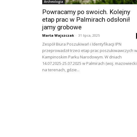
Archeologia
Powracamy po swoich. Kolejny
etap prac w Palmirach odsłonił
jamy grobowe
Marta Wajszczak
-
31 lipca, 2025
Zespół Biura Poszukiwań i Identyfikacji IPN
przeprowadził trzeci etap prac poszukiwawczych 
Kampinoskim Parku Narodowym. W dniach
14.07.2025-25.07.2025 w Palmirach (woj. mazowiecki
na terenach, gdzie...