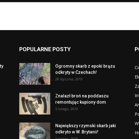
POPULARNE POSTY
P
ty
Ogromny skarb z epoki brązu
Ci
odkryty w Czechach!
Ek
28 stycznia, 2019
Za
I
Znalazł broń na poddaszu
remontując kupiony dom
Ar
5 lutego, 2019
P
W
Największy rzymski skarb jaki
odkryto w W. Brytanii!
Hi
5 lutego, 2019