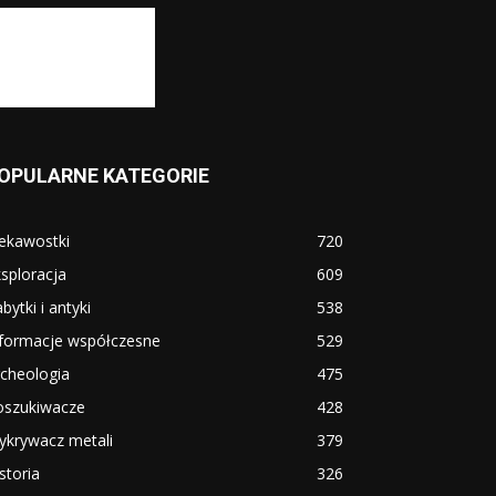
OPULARNE KATEGORIE
ekawostki
720
sploracja
609
bytki i antyki
538
nformacje współczesne
529
cheologia
475
oszukiwacze
428
ykrywacz metali
379
storia
326