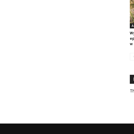
A
Wy
ep
w 
Th