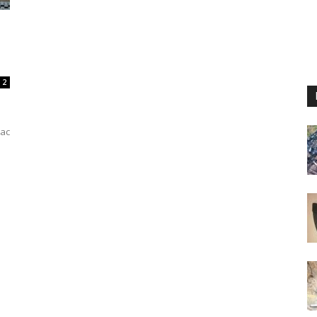
2
rac