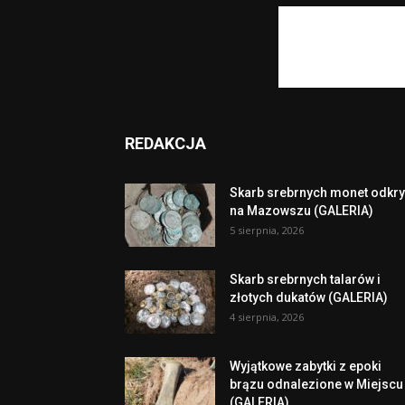
REDAKCJA
Skarb srebrnych monet odkry
na Mazowszu (GALERIA)
5 sierpnia, 2026
Skarb srebrnych talarów i
złotych dukatów (GALERIA)
4 sierpnia, 2026
Wyjątkowe zabytki z epoki
brązu odnalezione w Miejscu
(GALERIA)