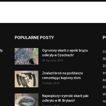
POPULARNE POSTY
P
ty
Ogromny skarb z epoki brązu
Ci
odkryty w Czechach!
Ek
28 stycznia, 2019
Za
I
Znalazł broń na poddaszu
remontując kupiony dom
Ar
5 lutego, 2019
P
W
Największy rzymski skarb jaki
odkryto w W. Brytanii!
Hi
5 lutego, 2019