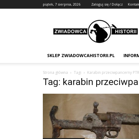
piątek, 7 sierpnia, 2026
Zaloguj się / Dołącz
Kontak
Zwiadowca
Historii
SKLEP ZWIADOWCAHISTORII.PL
INFOR
Strona główna
Tagi
Karabin przeciwpancerny PT
Tag: karabin przeciwp