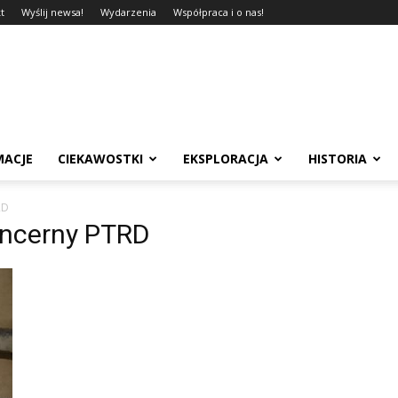
t
Wyślij newsa!
Wydarzenia
Współpraca i o nas!
MACJE
CIEKAWOSTKI
EKSPLORACJA
HISTORIA
RD
ancerny PTRD