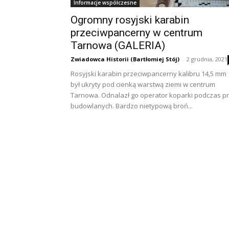
Informacje współczesne
Ogromny rosyjski karabin
przeciwpancerny w centrum
Tarnowa (GALERIA)
Zwiadowca Historii (Bartłomiej Stój)
-
2 grudnia, 2021
Rosyjski karabin przeciwpancerny kalibru 14,5 mm
był ukryty pod cienką warstwą ziemi w centrum
Tarnowa. Odnalazł go operator koparki podczas p
budowlanych. Bardzo nietypową broń...