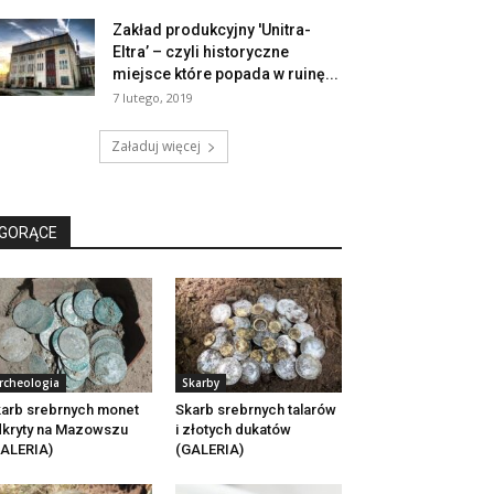
Zakład produkcyjny 'Unitra-
Eltra’ – czyli historyczne
miejsce które popada w ruinę...
7 lutego, 2019
Załaduj więcej
GORĄCE
rcheologia
Skarby
arb srebrnych monet
Skarb srebrnych talarów
kryty na Mazowszu
i złotych dukatów
ALERIA)
(GALERIA)