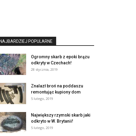
NAJBARDZIEJ POPULARNE
Ogromny skarb z epoki brązu
odkryty w Czechach!
28 stycznia, 2019
Znalazł broń na poddaszu
remontując kupiony dom
5 lutego, 2019
Największy rzymski skarb jaki
odkryto w W. Brytanii!
5 lutego, 2019