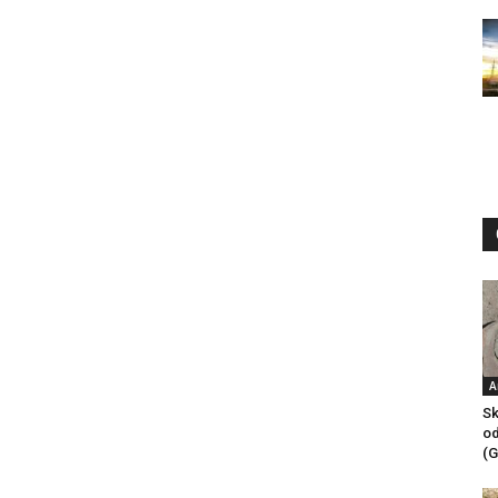
A
Sk
od
(G