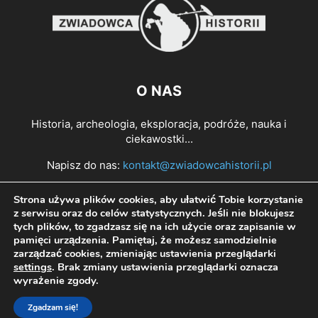
O NAS
Historia, archeologia, eksploracja, podróże, nauka i
ciekawostki...
Napisz do nas:
kontakt@zwiadowcahistorii.pl
Strona używa plików cookies, aby ułatwić Tobie korzystanie
PODĄŻAJ ZA NAMI
z serwisu oraz do celów statystycznych. Jeśli nie blokujesz
tych plików, to zgadzasz się na ich użycie oraz zapisanie w
pamięci urządzenia. Pamiętaj, że możesz samodzielnie
zarządzać cookies, zmieniając ustawienia przeglądarki
settings
. Brak zmiany ustawienia przeglądarki oznacza
wyrażenie zgody.
Zgadzam się!
© All right reserved Zwiadowca Historii 2022