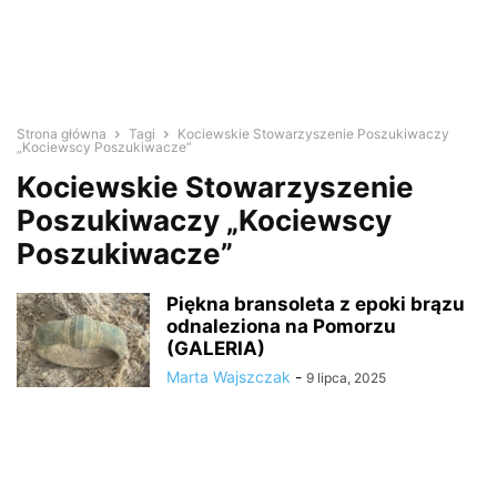
Strona główna
Tagi
Kociewskie Stowarzyszenie Poszukiwaczy
„Kociewscy Poszukiwacze”
Kociewskie Stowarzyszenie
Poszukiwaczy „Kociewscy
Poszukiwacze”
Piękna bransoleta z epoki brązu
odnaleziona na Pomorzu
(GALERIA)
Marta Wajszczak
-
9 lipca, 2025