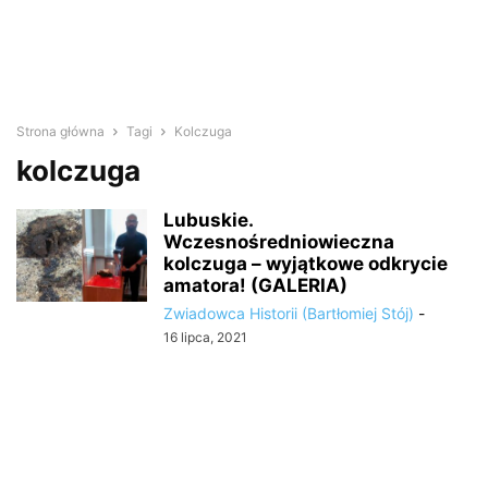
Strona główna
Tagi
Kolczuga
kolczuga
Lubuskie.
Wczesnośredniowieczna
kolczuga – wyjątkowe odkrycie
amatora! (GALERIA)
Zwiadowca Historii (Bartłomiej Stój)
-
16 lipca, 2021