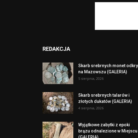
REDAKCJA
Skarb srebrnych monet odkry
na Mazowszu (GALERIA)
5 sierpnia, 2026
Skarb srebrnych talarów i
złotych dukatów (GALERIA)
4 sierpnia, 2026
Wyjątkowe zabytki z epoki
brązu odnalezione w Miejscu
(GALERIA)