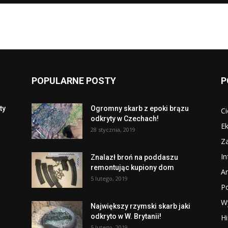
POPULARNE POSTY
P
ty
Ogromny skarb z epoki brązu
Ci
odkryty w Czechach!
Ek
28 stycznia, 2019
Za
I
Znalazł broń na poddaszu
remontując kupiony dom
Ar
5 lutego, 2019
P
W
Największy rzymski skarb jaki
odkryto w W. Brytanii!
Hi
5 lutego, 2019