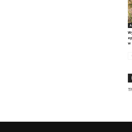
A
Wy
ep
w 
Th