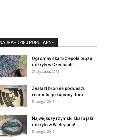
NAJBARDZIEJ POPULARNE
Ogromny skarb z epoki brązu
odkryty w Czechach!
28 stycznia, 2019
Znalazł broń na poddaszu
remontując kupiony dom
5 lutego, 2019
Największy rzymski skarb jaki
odkryto w W. Brytanii!
5 lutego, 2019