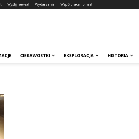
t
Wyślij newsa!
Wydarzenia
Współpraca i o nas!
MACJE
CIEKAWOSTKI
EKSPLORACJA
HISTORIA