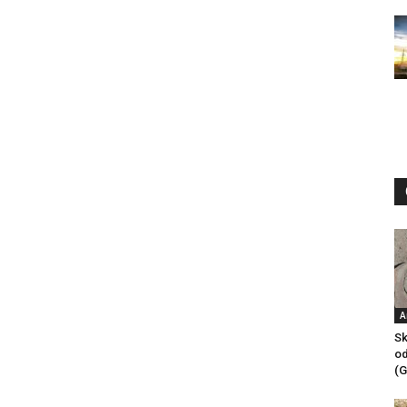
A
Sk
od
(G