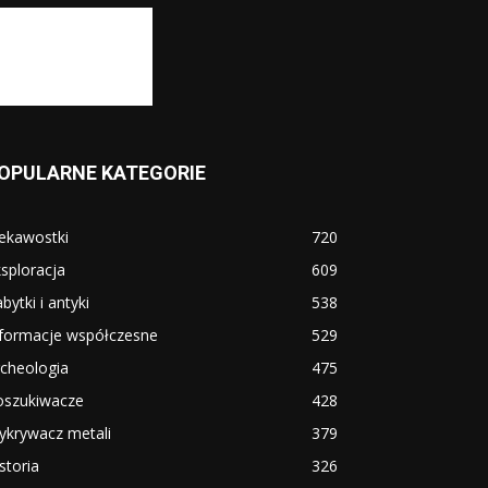
OPULARNE KATEGORIE
ekawostki
720
sploracja
609
bytki i antyki
538
nformacje współczesne
529
cheologia
475
oszukiwacze
428
ykrywacz metali
379
storia
326