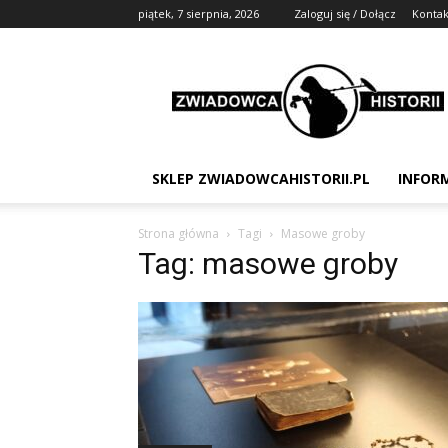
piątek, 7 sierpnia, 2026
Zaloguj się / Dołącz
Kontak
Zwiadowca
Historii
SKLEP ZWIADOWCAHISTORII.PL
INFOR
Strona główna
Tagi
Masowe groby
Tag: masowe groby