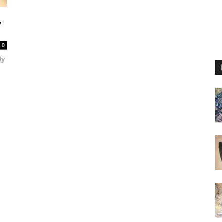
,
0
ły