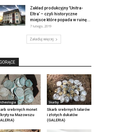
Zakład produkcyjny 'Unitra-
Eltra’ – czyli historyczne
miejsce które popada w ruinę...
7 lutego, 2019
Załaduj więcej
GORĄCE
rcheologia
Skarby
arb srebrnych monet
Skarb srebrnych talarów
kryty na Mazowszu
i złotych dukatów
ALERIA)
(GALERIA)