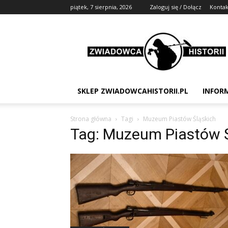
piątek, 7 sierpnia, 2026
Zaloguj się / Dołącz
Kontak
Zwiadowca
Historii
SKLEP ZWIADOWCAHISTORII.PL
INFOR
Strona główna
Tagi
Muzeum Piastów Śląskich
Tag: Muzeum Piastów Ś