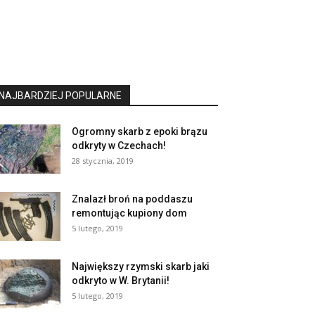
NAJBARDZIEJ POPULARNE
Ogromny skarb z epoki brązu
odkryty w Czechach!
28 stycznia, 2019
Znalazł broń na poddaszu
remontując kupiony dom
5 lutego, 2019
Największy rzymski skarb jaki
odkryto w W. Brytanii!
5 lutego, 2019