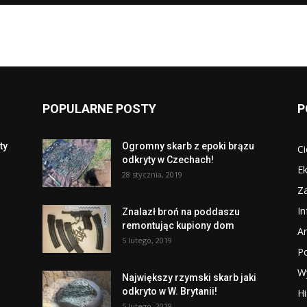
POPULARNE POSTY
P
ty
Ogromny skarb z epoki brązu
Ci
odkryty w Czechach!
Ek
28 stycznia, 2019
Za
I
Znalazł broń na poddaszu
remontując kupiony dom
Ar
5 lutego, 2019
P
W
Największy rzymski skarb jaki
odkryto w W. Brytanii!
Hi
5 lutego, 2019