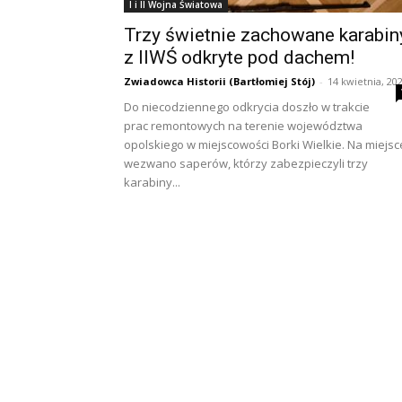
I i II Wojna Światowa
Trzy świetnie zachowane karabin
z IIWŚ odkryte pod dachem!
Zwiadowca Historii (Bartłomiej Stój)
-
14 kwietnia, 20
Do niecodziennego odkrycia doszło w trakcie
prac remontowych na terenie województwa
opolskiego w miejscowości Borki Wielkie. Na miejsc
wezwano saperów, którzy zabezpieczyli trzy
karabiny...