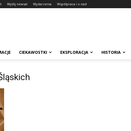
t
Wyślij newsa!
Wydarzenia
Współpraca i o nas!
MACJE
CIEKAWOSTKI
EKSPLORACJA
HISTORIA
ląskich