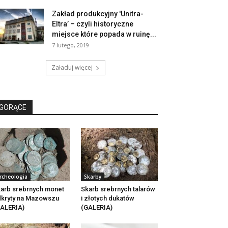
Zakład produkcyjny 'Unitra-
Eltra’ – czyli historyczne
miejsce które popada w ruinę...
7 lutego, 2019
Załaduj więcej
GORĄCE
rcheologia
Skarby
arb srebrnych monet
Skarb srebrnych talarów
kryty na Mazowszu
i złotych dukatów
ALERIA)
(GALERIA)