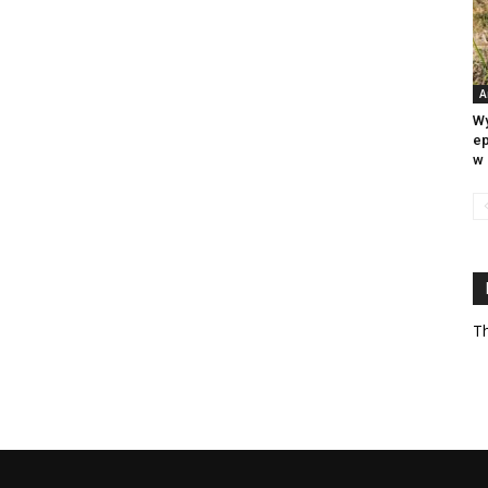
A
Wy
ep
w 
Th