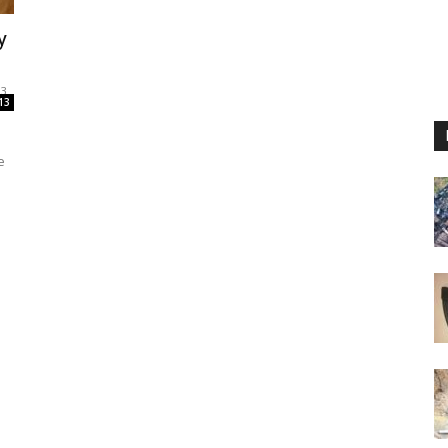
y
23
13
e