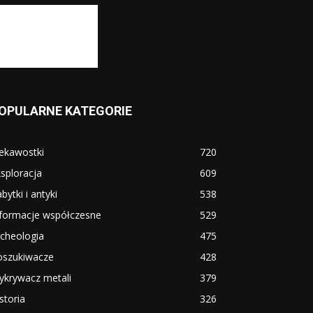
OPULARNE KATEGORIE
ekawostki
720
sploracja
609
bytki i antyki
538
nformacje współczesne
529
cheologia
475
oszukiwacze
428
ykrywacz metali
379
storia
326