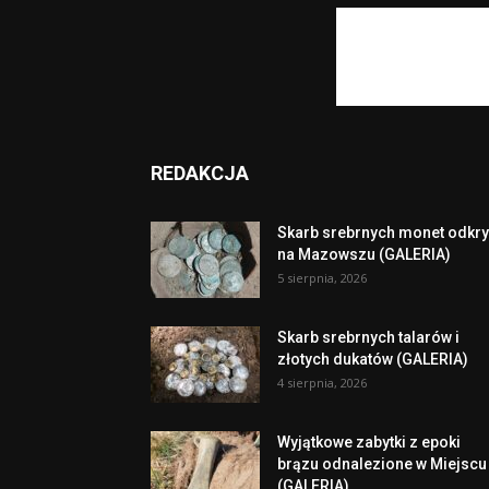
REDAKCJA
Skarb srebrnych monet odkry
na Mazowszu (GALERIA)
5 sierpnia, 2026
Skarb srebrnych talarów i
złotych dukatów (GALERIA)
4 sierpnia, 2026
Wyjątkowe zabytki z epoki
brązu odnalezione w Miejscu
(GALERIA)