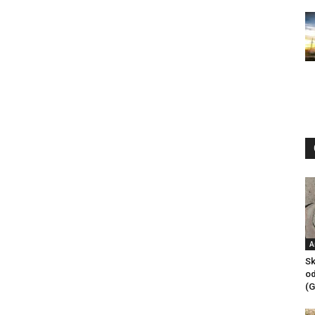
A
Sk
od
(G