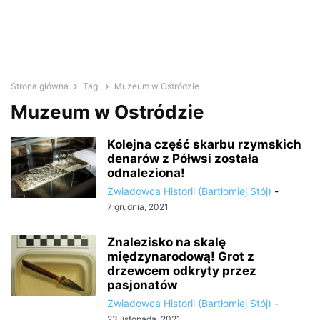
Strona główna
Tagi
Muzeum w Ostródzie
Muzeum w Ostródzie
Kolejna część skarbu rzymskich
denarów z Półwsi została
odnaleziona!
Zwiadowca Historii (Bartłomiej Stój)
-
7 grudnia, 2021
Znalezisko na skalę
międzynarodową! Grot z
drzewcem odkryty przez
pasjonatów
Zwiadowca Historii (Bartłomiej Stój)
-
23 listopada, 2021