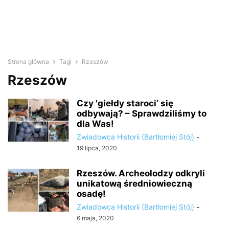
Strona główna
Tagi
Rzeszów
Rzeszów
Czy 'giełdy staroci’ się
odbywają? – Sprawdziliśmy to
dla Was!
Zwiadowca Historii (Bartłomiej Stój)
-
19 lipca, 2020
Rzeszów. Archeolodzy odkryli
unikatową średniowieczną
osadę!
Zwiadowca Historii (Bartłomiej Stój)
-
6 maja, 2020