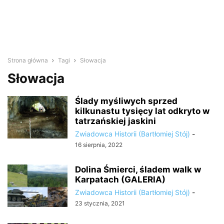
Strona główna
Tagi
Słowacja
Słowacja
Ślady myśliwych sprzed
kilkunastu tysięcy lat odkryto w
tatrzańskiej jaskini
Zwiadowca Historii (Bartłomiej Stój)
-
16 sierpnia, 2022
Dolina Śmierci, śladem walk w
Karpatach (GALERIA)
Zwiadowca Historii (Bartłomiej Stój)
-
23 stycznia, 2021