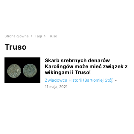
Strona główna
Tagi
Truso
Truso
Skarb srebrnych denarów
Karolingów może mieć związek z
wikingami i Truso!
Zwiadowca Historii (Bartłomiej Stój)
-
11 maja, 2021