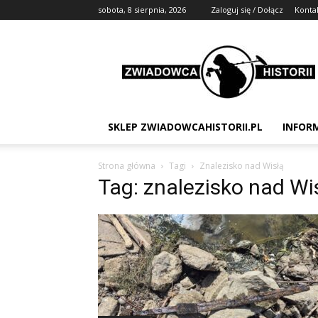
sobota, 8 sierpnia, 2026
Zaloguj się / Dołącz
Konta
Zwiadowca
Historii
SKLEP ZWIADOWCAHISTORII.PL
INFOR
Strona główna
Tagi
Znalezisko nad Wisłą
Tag: znalezisko nad Wi