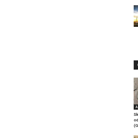
A
Sk
od
(G