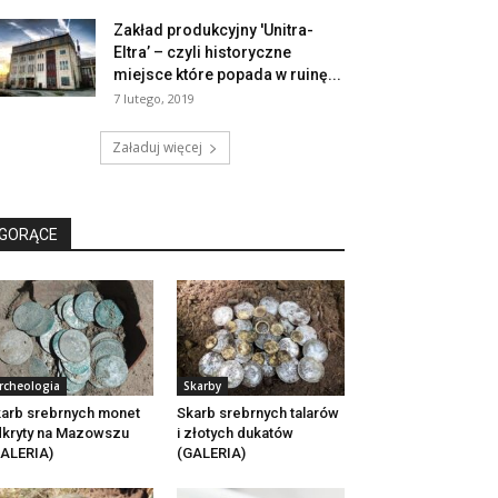
Zakład produkcyjny 'Unitra-
Eltra’ – czyli historyczne
miejsce które popada w ruinę...
7 lutego, 2019
Załaduj więcej
GORĄCE
rcheologia
Skarby
arb srebrnych monet
Skarb srebrnych talarów
kryty na Mazowszu
i złotych dukatów
ALERIA)
(GALERIA)