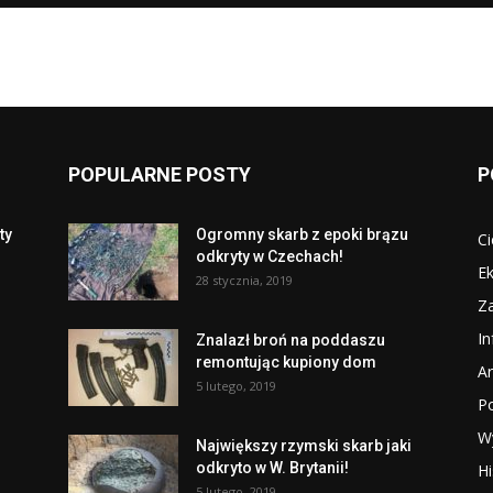
POPULARNE POSTY
P
ty
Ogromny skarb z epoki brązu
Ci
odkryty w Czechach!
Ek
28 stycznia, 2019
Za
I
Znalazł broń na poddaszu
remontując kupiony dom
Ar
5 lutego, 2019
P
W
Największy rzymski skarb jaki
odkryto w W. Brytanii!
Hi
5 lutego, 2019