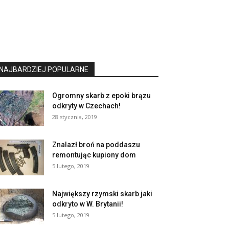
NAJBARDZIEJ POPULARNE
Ogromny skarb z epoki brązu
odkryty w Czechach!
28 stycznia, 2019
Znalazł broń na poddaszu
remontując kupiony dom
5 lutego, 2019
Największy rzymski skarb jaki
odkryto w W. Brytanii!
5 lutego, 2019