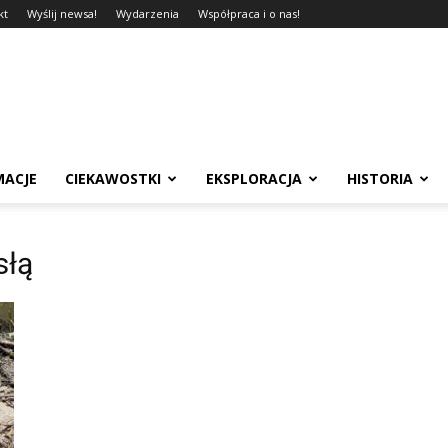
kt
Wyślij newsa!
Wydarzenia
Współpraca i o nas!
MACJE
CIEKAWOSTKI
EKSPLORACJA
HISTORIA
słą