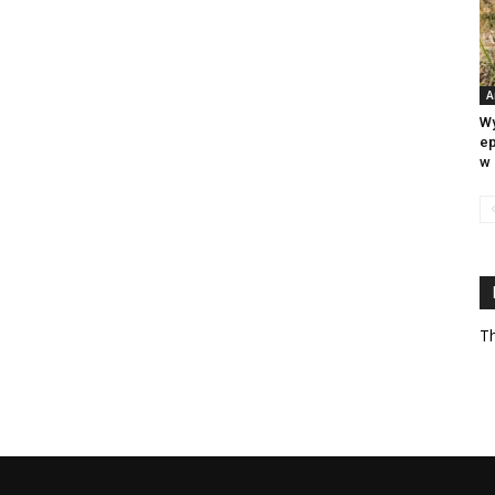
A
Wy
ep
w 
Th