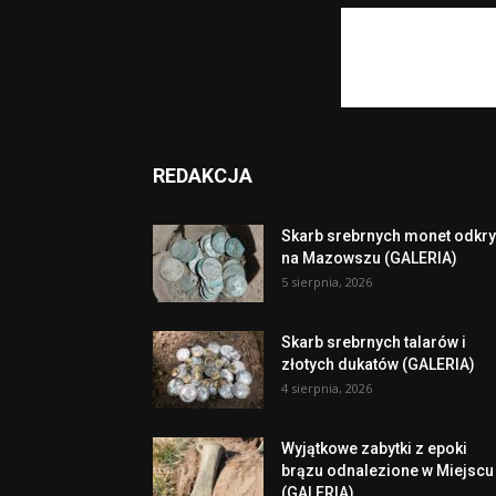
REDAKCJA
Skarb srebrnych monet odkry
na Mazowszu (GALERIA)
5 sierpnia, 2026
Skarb srebrnych talarów i
złotych dukatów (GALERIA)
4 sierpnia, 2026
Wyjątkowe zabytki z epoki
brązu odnalezione w Miejscu
(GALERIA)