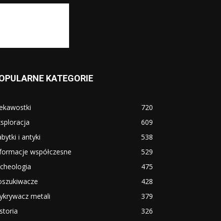
OPULARNE KATEGORIE
ekawostki
720
sploracja
609
bytki i antyki
538
nformacje współczesne
529
cheologia
475
oszukiwacze
428
ykrywacz metali
379
storia
326