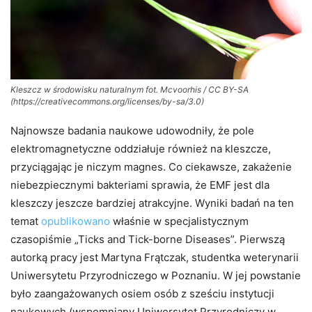
Kleszcz w środowisku naturalnym fot. Mcvoorhis / CC BY-SA
(https://creativecommons.org/licenses/by-sa/3.0)
Najnowsze badania naukowe udowodniły, że pole
elektromagnetyczne oddziałuje również na kleszcze,
przyciągając je niczym magnes. Co ciekawsze, zakażenie
niebezpiecznymi bakteriami sprawia, że EMF jest dla
kleszczy jeszcze bardziej atrakcyjne. Wyniki badań na ten
temat
opublikowano
właśnie w specjalistycznym
czasopiśmie „Ticks and Tick-borne Diseases”. Pierwszą
autorką pracy jest Martyna Frątczak, studentka weterynarii
Uniwersytetu Przyrodniczego w Poznaniu. W jej powstanie
było zaangażowanych osiem osób z sześciu instytucji
naukowych (wspomniany Uniwersytet Przyrodniczy w