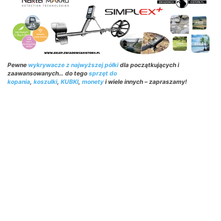
Pewne
wykrywacze z najwyższej półki
dla początkujących i
zaawansowanych… do tego
sprzęt do
kopania
,
koszulki
,
KUBKI
,
monety
i wiele innych – zapraszamy!