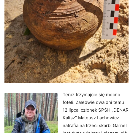
Teraz trzymajcie się mocno
foteli. Zaledwie dwa dni temu
12 lipca, członek SPŚH „DENAR
Kalisz” Mateusz Lachowicz
natrafia na trzeci skarb! Garnel