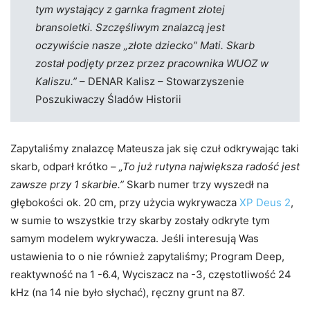
tym wystający z garnka fragment złotej
bransoletki. Szczęśliwym znalazcą jest
oczywiście nasze „złote dziecko” Mati. Skarb
został podjęty przez przez pracownika WUOZ w
Kaliszu.”
– DENAR Kalisz – Stowarzyszenie
Poszukiwaczy Śladów Historii
Zapytaliśmy znalazcę Mateusza jak się czuł odkrywając taki
skarb, odparł krótko –
„To już rutyna największa radość jest
zawsze przy 1 skarbie.”
Skarb numer trzy wyszedł na
głębokości ok. 20 cm, przy użycia wykrywacza
XP Deus 2
,
w sumie to wszystkie trzy skarby zostały odkryte tym
samym modelem wykrywacza. Jeśli interesują Was
ustawienia to o nie również zapytaliśmy; Program Deep,
reaktywność na 1 -6.4, Wyciszacz na -3, częstotliwość 24
kHz (na 14 nie było słychać), ręczny grunt na 87.