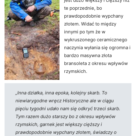
jest dużo większy i cięższy niż
te poprzednie, bo
prawdopodobnie wypchany
złotem. Widać to między
innymi po tym że w
wykruszonego ceramicznego
naczynia wyłania się ogromna i
bardzo masywna złota
bransoleta z okresu wpływów
rzymskich.
„Inna działka, inna epoka, kolejny skarb. To
niewiarygodne wręcz Historyczne ale w ciągu
pięciu tygodni udało nam się odkryć trzeci skarb.
Tym razem dużo starszy bo z okresu wpływów
rzymskich, garnek jest większy cięższy i
prawdopodobnie wypchany złotem, świadczy o