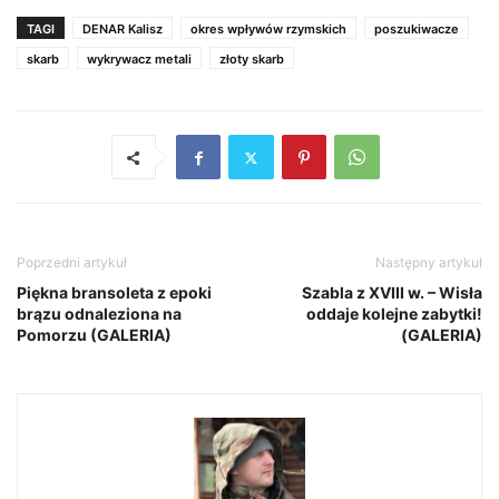
TAGI
DENAR Kalisz
okres wpływów rzymskich
poszukiwacze
skarb
wykrywacz metali
złoty skarb
Poprzedni artykuł
Następny artykuł
Piękna bransoleta z epoki
Szabla z XVIII w. – Wisła
brązu odnaleziona na
oddaje kolejne zabytki!
Pomorzu (GALERIA)
(GALERIA)