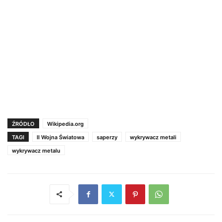
ŹRÓDŁO
Wikipedia.org
TAGI
II Wojna Światowa
saperzy
wykrywacz metali
wykrywacz metalu