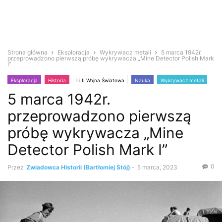
Strona główna
Eksploracja
Wykrywacz metali
5 marca 1942r.
przeprowadzono pierwszą próbę wykrywacza „Mine Detector Polish Mark
I”
Eksploracja
Historia
I i II Wojna Światowa
Nauka
Wykrywacz metali
5 marca 1942r.
przeprowadzono pierwszą
próbę wykrywacza „Mine
Detector Polish Mark I”
0
Przez
Zwiadowca Historii (Bartłomiej Stój)
-
5 marca, 2023