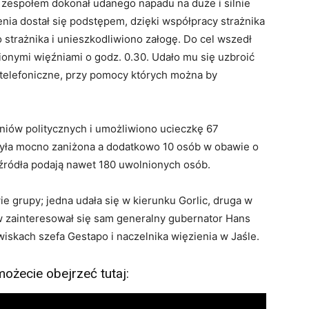
espołem dokonał udanego napadu na duże i silnie
enia dostał się podstępem, dzięki współpracy strażnika
strażnika i unieszkodliwiono załogę. Do cel wszedł
nionymi więźniami o godz. 0.30. Udało mu się uzbroić
 telefoniczne, przy pomocy których można by
źniów politycznych i umożliwiono ucieczkę 67
 była mocno zaniżona a dodatkowo 10 osób w obawie o
 źródła podają nawet 180 uwolnionych osób.
ie grupy; jedna udała się w kierunku Gorlic, druga w
w zainteresował się sam generalny gubernator Hans
wiskach szefa Gestapo i naczelnika więzienia w Jaśle.
możecie obejrzeć tutaj: