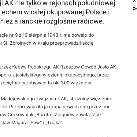
X
ji AK nie tylko w rejonach południowej
Zw
m echem w całej okupowanej Polsce i
wnież alianckie rozgłośnie radiowe.
ie nr 9 z 19 sierpnia 1943 r. meldowało do
ł Sił Zbrojnych w Kraju przeprowadził akcję
a przez Kedyw Podokręgu AK Rzeszów Obwód Jasło AK.
poru z jasielskiego więzienia okupacyjnego, przez
rzeciętnie przebywało tu ok. 300 więźniów.
 Madejewskiego związana z AK, strażnicy więzienia:
wiec. Przeprowadziła ją grupa dowodzona przez por.
ew Cerkowniak „Boruta”, Zbigniew Zawiła „Żbik”,
sław Magura „Paw” i „Trójka”.