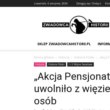
czwartek, 6 sierpnia, 2026
Zaloguj się / Dołącz
Kon
Zwiadowca
Historii
SKLEP ZWIADOWCAHISTORII.PL
INFOR
Strona główna
Historia
Historia Polski
„Akcja P
Historia
Historia Polski
I i II Wojna Światowa
„Akcja Pensjonat
uwolniło z więzi
osób