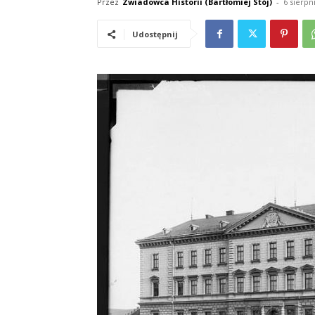
Przez
Zwiadowca Historii (Bartłomiej Stój)
-
6 sierpn
Udostępnij