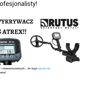
rofesjonalisty!
h i zaawansowanych… do tego
sprzęt do
zamy!