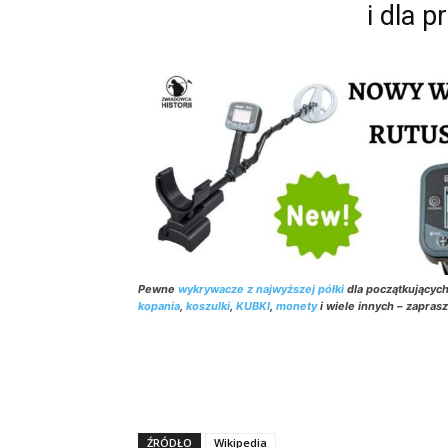
i dla p
Pewne
wykrywacze z najwyższej półki
dla początkującyc
kopania
,
koszulki
,
KUBKI
,
monety
i wiele innych – zapras
ŹRÓDŁO
Wikipedia