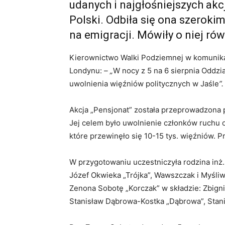
udanych i najgłośniejszych akc
Polski. Odbiła się ona szeroki
na emigracji. Mówiły o niej ró
Kierownictwo Walki Podziemnej w komunikac
Londynu:
– „
W nocy z 5 na 6 sierpnia Oddzia
uwolnienia więźniów politycznych w Jaśle
”.
Akcja „Pensjonat” została przeprowadzon
Jej celem było uwolnienie członków ruchu o
które przewinęło się 10-15 tys. więźniów. P
W przygotowaniu uczestniczyła rodzina inż.
Józef Okwieka „Trójka”, Wawszczak i Myśli
Zenona Sobotę „Korczak” w składzie: Zbigni
Stanisław Dąbrowa-Kostka „Dąbrowa”, Stani