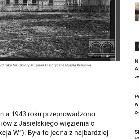
N
890 roku fot. zbiory Muzeum Historyczne Miasta Krakowa
A
Zw
P
w
Zw
rpnia 1943 roku przeprowadzono
iów z Jasielskiego więzienia o
cja W”). Była to jedna z najbardziej
S