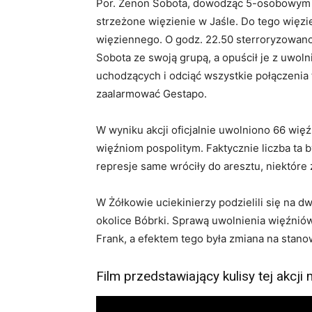
Por. Zenon Sobota, dowodząc 5-osobowym z
strzeżone więzienie w Jaśle. Do tego więzi
więziennego. O godz. 22.50 sterroryzowano 
Sobota ze swoją grupą, a opuścił je z uwol
uchodzących i odciąć wszystkie połączenia
zaalarmować Gestapo.
W wyniku akcji oficjalnie uwolniono 66 wię
więźniom pospolitym. Faktycznie liczba ta
represje same wróciły do aresztu, niektóre
W Żółkowie uciekinierzy podzielili się na dw
okolice Bóbrki. Sprawą uwolnienia więźnió
Frank, a efektem tego była zmiana na stano
Film przedstawiający kulisy tej akcji 