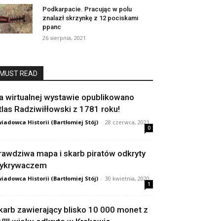
Podkarpacie. Pracując w polu
znalazł skrzynkę z 12 pociskami
ppanc
26 sierpnia, 2021
MUST READ
a wirtualnej wystawie opublikowano
tlas Radziwiłłowski z 1781 roku!
iadowca Historii (Bartłomiej Stój)
-
28 czerwca, 2021
0
rawdziwa mapa i skarb piratów odkryty
ykrywaczem
iadowca Historii (Bartłomiej Stój)
-
30 kwietnia, 2020
1
karb zawierający blisko 10 000 monet z