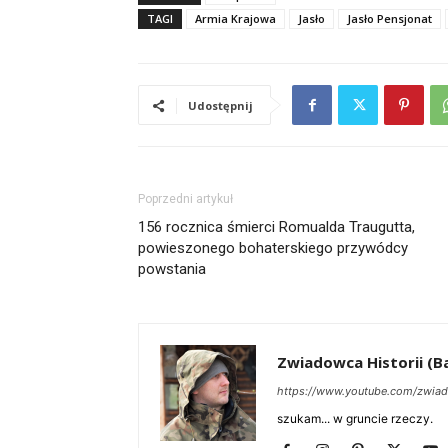
TAGI
Armia Krajowa
Jasło
Jasło Pensjonat
Udostępnij
Poprzedni artykuł
156 rocznica śmierci Romualda Traugutta,
powieszonego bohaterskiego przywódcy
powstania
Zwiadowca Historii (Ba
https://www.youtube.com/zwiad
szukam... w gruncie rzeczy.