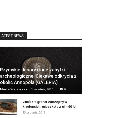
LATEST NEWS
Rzymskie denary i inne zabytki
archeologiczne. Ciekawe odkrycia z
okolic Annopola (GALERIA)
Marta Wajszczak
-
3 kwietnia, 2025
0
Znalazła granat zaczepny w
kredensie… mieszkała z nim 60 lat
13 grudnia, 2019