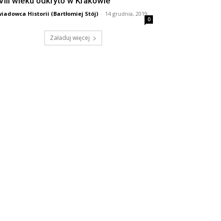
VIII wieku odkryto w Krakowie
iadowca Historii (Bartłomiej Stój)
-
14 grudnia, 2019
0
Załaduj więcej