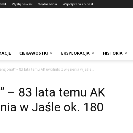
takt
Wyślij newsa!
Wydarzenia
Współpraca i o nas!
MACJE
CIEKAWOSTKI
EKSPLORACJA
HISTORIA
ensjonat” – 83 lata temu AK uwolniło z więzienia w Jaśle...
” – 83 lata temu AK
enia w Jaśle ok. 180