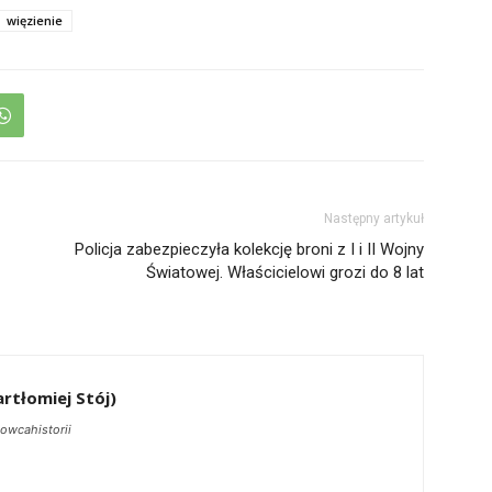
więzienie
Następny artykuł
Policja zabezpieczyła kolekcję broni z I i II Wojny
Światowej. Właścicielowi grozi do 8 lat
rtłomiej Stój)
owcahistorii