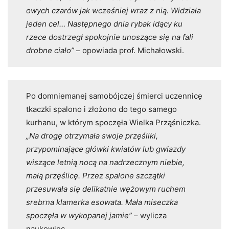
owych czarów jak wcześniej wraz z nią. Widziała
jeden cel… Następnego dnia rybak idący ku
rzece dostrzegł spokojnie unoszące się na fali
drobne ciało”
– opowiada prof. Michałowski.
Po domniemanej samobójczej śmierci uczennicę
tkaczki spalono i złożono do tego samego
kurhanu, w którym spoczęła Wielka Prząśniczka.
„Na drogę otrzymała swoje przęśliki,
przypominające główki kwiatów lub gwiazdy
wiszące letnią nocą na nadrzecznym niebie,
małą przęślicę. Przez spalone szczątki
przesuwała się delikatnie wężowym ruchem
srebrna klamerka esowata. Mała miseczka
spoczęła w wykopanej jamie”
– wylicza
naukowiec.