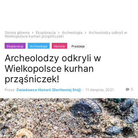
Strona główna
Eksploracja
Archeologia
Archeolodzy odkryli w
Wielkopolsce kurhan prząśniczek!
Eksploracja
Archeologia
Historia
Pradzieje
Archeolodzy odkryli w
Wielkopolsce kurhan
prząśniczek!
0
Przez
Zwiadowca Historii (Bartłomiej Stój)
-
11 sierpnia, 2021