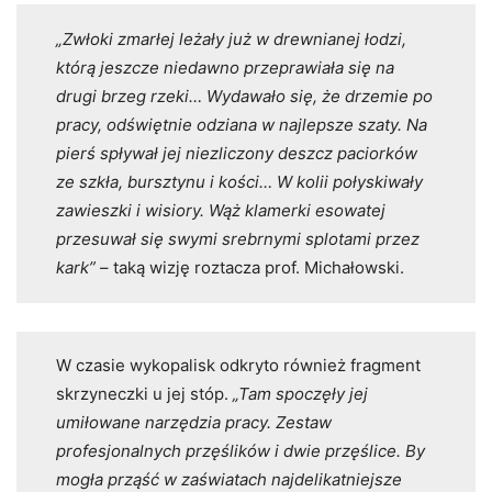
„Zwłoki zmarłej leżały już w drewnianej łodzi,
którą jeszcze niedawno przeprawiała się na
drugi brzeg rzeki… Wydawało się, że drzemie po
pracy, odświętnie odziana w najlepsze szaty. Na
pierś spływał jej niezliczony deszcz paciorków
ze szkła, bursztynu i kości… W kolii połyskiwały
zawieszki i wisiory. Wąż klamerki esowatej
przesuwał się swymi srebrnymi splotami przez
kark”
– taką wizję roztacza prof. Michałowski.
W czasie wykopalisk odkryto również fragment
skrzyneczki u jej stóp.
„Tam spoczęły jej
umiłowane narzędzia pracy. Zestaw
profesjonalnych przęślików i dwie przęślice. By
mogła prząść w zaświatach najdelikatniejsze