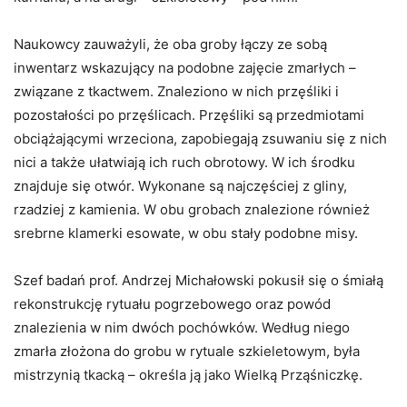
Naukowcy zauważyli, że oba groby łączy ze sobą
inwentarz wskazujący na podobne zajęcie zmarłych –
związane z tkactwem. Znaleziono w nich przęśliki i
pozostałości po przęślicach. Przęśliki są przedmiotami
obciążającymi wrzeciona, zapobiegają zsuwaniu się z nich
nici a także ułatwiają ich ruch obrotowy. W ich środku
znajduje się otwór. Wykonane są najczęściej z gliny,
rzadziej z kamienia. W obu grobach znalezione również
srebrne klamerki esowate, w obu stały podobne misy.
Szef badań prof. Andrzej Michałowski pokusił się o śmiałą
rekonstrukcję rytuału pogrzebowego oraz powód
znalezienia w nim dwóch pochówków. Według niego
zmarła złożona do grobu w rytuale szkieletowym, była
mistrzynią tkacką – określa ją jako Wielką Prząśniczkę.