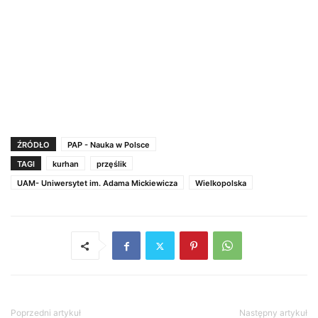
ŹRÓDŁO
PAP - Nauka w Polsce
TAGI
kurhan
przęślik
UAM- Uniwersytet im. Adama Mickiewicza
Wielkopolska
Poprzedni artykuł
Następny artykuł