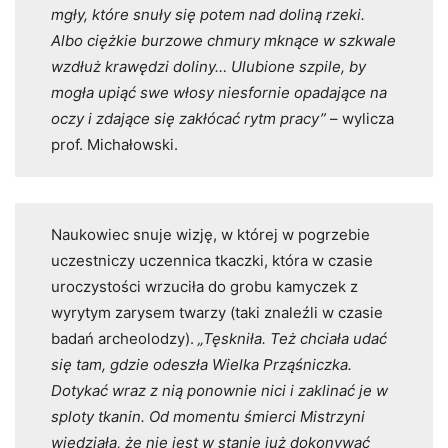
mgły, które snuły się potem nad doliną rzeki.
Albo ciężkie burzowe chmury mknące w szkwale
wzdłuż krawędzi doliny… Ulubione szpile, by
mogła upiąć swe włosy niesfornie opadające na
oczy i zdające się zakłócać rytm pracy”
– wylicza
prof. Michałowski.
Naukowiec snuje wizję, w której w pogrzebie
uczestniczy uczennica tkaczki, która w czasie
uroczystości wrzuciła do grobu kamyczek z
wyrytym zarysem twarzy (taki znaleźli w czasie
badań archeolodzy).
„Tęskniła. Też chciała udać
się tam, gdzie odeszła Wielka Prząśniczka.
Dotykać wraz z nią ponownie nici i zaklinać je w
sploty tkanin. Od momentu śmierci Mistrzyni
wiedziała, że nie jest w stanie już dokonywać