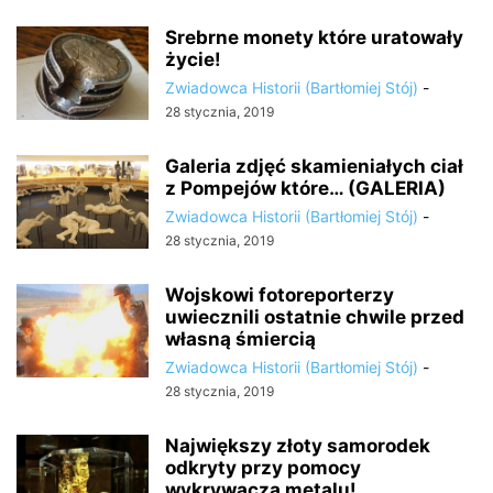
Srebrne monety które uratowały
życie!
Zwiadowca Historii (Bartłomiej Stój)
-
28 stycznia, 2019
Galeria zdjęć skamieniałych ciał
z Pompejów które… (GALERIA)
Zwiadowca Historii (Bartłomiej Stój)
-
28 stycznia, 2019
Wojskowi fotoreporterzy
uwiecznili ostatnie chwile przed
własną śmiercią
Zwiadowca Historii (Bartłomiej Stój)
-
28 stycznia, 2019
Największy złoty samorodek
odkryty przy pomocy
wykrywacza metalu!