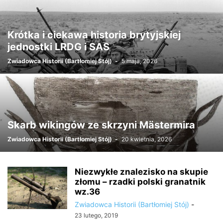
Krótka i ciekawa historia brytyjskiej
jednostki LRDG i SAS
Zwiadowca Historii (Bartłomiej Stój)
-
5 maja, 2026
Skarb wikingów ze skrzyni Mästermira
Zwiadowca Historii (Bartłomiej Stój)
-
20 kwietnia, 2026
Niezwykłe znalezisko na skupie
złomu – rzadki polski granatnik
wz.36
Zwiadowca Historii (Bartłomiej Stój)
-
23 lutego, 2019