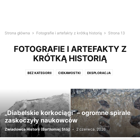
Strona główna
Fotografie i artefakty z krótką historią
Strona 13
FOTOGRAFIE I ARTEFAKTY Z
KRÓTKĄ HISTORIĄ
BEZ KATEGORII
CIEKAWOSTKI
EKSPLORACJA
FOTOGRAFIE I ARTEFAKTY Z KRÓTKĄ HISTORIĄ
HISTORIA
NAUKA
PODRÓŻE
POLECANE POSTY
WIDEO
„Diabelskie korkociągi” – ogromne spirale
zaskoczyły naukowców
Zwiadowca Historii (Bartłomiej Stój)
-
2 czerwca, 2026