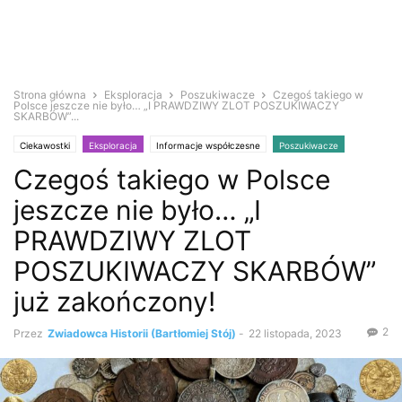
Strona główna
Eksploracja
Poszukiwacze
Czegoś takiego w
Polsce jeszcze nie było… „I PRAWDZIWY ZLOT POSZUKIWACZY
SKARBÓW”...
Ciekawostki
Eksploracja
Informacje współczesne
Poszukiwacze
Czegoś takiego w Polsce
Wykrywacz metali
jeszcze nie było… „I
PRAWDZIWY ZLOT
POSZUKIWACZY SKARBÓW”
już zakończony!
2
Przez
Zwiadowca Historii (Bartłomiej Stój)
-
22 listopada, 2023