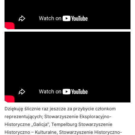
Dziękuję ślicznie raz jeszcze za przybycie członkom
reprezentujących; Stowarzyszenie Eksploracyjno-
Historyczne „Galicja”, Tempelburg Stowarzyszenie
Historyczno – Kulturalne, Stowarzyszenie Historyczno-