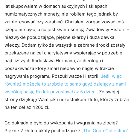
lat skupowałem w domach aukcyjnych i sklepach
numizmatycznych monety, nie robiłem tego jednak by
zainteresować czy zarabiać. Chciałem zorganizować coś
czego nie było, a co jest kwintesencją Zwiadowcy Historii –
niezwykłe pobudzające, piękne skarby i duża dawka
wiedzy. Dodam tylko że wszystkie zebrane środki zostały
przekazane na cel charytatywny wspierając w potrzebie
najbliższych Radosława Hermana, archeologa i
poszukiwacza który zmarł niedawno naglę w trakcie
nagrywania programu Poszukiwacze Historii.
Jeśli więc
również możecie to zróbcie to samo gdyż dzielący z nami
wspólną pasję Radek pozostawił aż 5 dzieci.
Ze swojej
strony dziękuję Wam jak i uczestnikom zlotu, którzy zebrali
na ten cel aż 4200 zł.
Co dokładnie było do wykopania i wygrania na zlocie?
Piękne 2 złote dukaty pochodzące z „
The Grain Collection
”