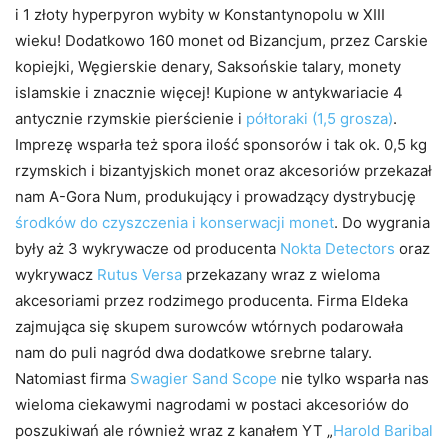
i 1 złoty hyperpyron wybity w Konstantynopolu w XIII
wieku! Dodatkowo 160 monet od Bizancjum, przez Carskie
kopiejki, Węgierskie denary, Saksońskie talary, monety
islamskie i znacznie więcej! Kupione w antykwariacie 4
antycznie rzymskie pierścienie i
półtoraki (1,5 grosza)
.
Imprezę wsparła też spora ilość sponsorów i tak ok. 0,5 kg
rzymskich i bizantyjskich monet oraz akcesoriów przekazał
nam A-Gora Num, produkujący i prowadzący dystrybucję
środków do czyszczenia i konserwacji monet
. Do wygrania
były aż 3 wykrywacze od producenta
Nokta Detectors
oraz
wykrywacz
Rutus Versa
przekazany wraz z wieloma
akcesoriami przez rodzimego producenta. Firma Eldeka
zajmująca się skupem surowców wtórnych podarowała
nam do puli nagród dwa dodatkowe srebrne talary.
Natomiast firma
Swagier Sand Scope
nie tylko wsparła nas
wieloma ciekawymi nagrodami w postaci akcesoriów do
poszukiwań ale również wraz z kanałem YT „
Harold Baribal