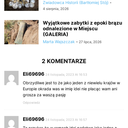
Zwiadowca Historii (Bartłomiej Stój)
-
4 sierpnia, 2026
Wyjątkowe zabytki z epoki brązu
odnalezione w Miejscu
(GALERIA)
Marta Wajszczak
-
27 lipca, 2026
2 KOMENTARZE
Eli69696
24 listopada, 2023 At 16:53
Obrzydliwe jest to że jako jeden z niewielu krajów w
Europie okrada was w imię idei nie płacąc wam ani
grosza za waszą pasję
Odpowiedz
Eli69696
24 listopada, 2023 At 16:57
To przykre że w ramach idei państwo jako jedno z