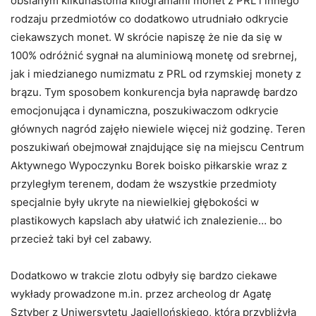
obsianym kilkunastoma kilogramami monet z PRL i innego
rodzaju przedmiotów co dodatkowo utrudniało odkrycie
ciekawszych monet. W skrócie napiszę że nie da się w
100% odróżnić sygnał na aluminiową monetę od srebrnej,
jak i miedzianego numizmatu z PRL od rzymskiej monety z
brązu. Tym sposobem konkurencja była naprawdę bardzo
emocjonująca i dynamiczna, poszukiwaczom odkrycie
głównych nagród zajęło niewiele więcej niż godzinę. Teren
poszukiwań obejmował znajdujące się na miejscu Centrum
Aktywnego Wypoczynku Borek boisko piłkarskie wraz z
przyległym terenem, dodam że wszystkie przedmioty
specjalnie były ukryte na niewielkiej głębokości w
plastikowych kapslach aby ułatwić ich znalezienie… bo
przecież taki był cel zabawy.
Dodatkowo w trakcie zlotu odbyły się bardzo ciekawe
wykłady prowadzone m.in. przez archeolog dr Agatę
Sztyber z Uniwersytetu Jagiellońskiego, która przybliżyła