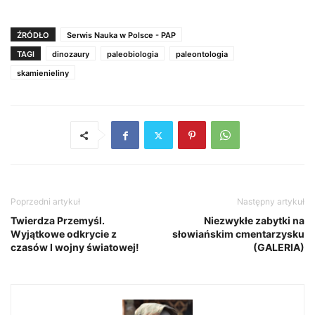
ŹRÓDŁO
Serwis Nauka w Polsce - PAP
TAGI
dinozaury
paleobiologia
paleontologia
skamienieliny
Poprzedni artykuł
Następny artykuł
Twierdza Przemyśl.
Niezwykłe zabytki na
Wyjątkowe odkrycie z
słowiańskim cmentarzysku
czasów I wojny światowej!
(GALERIA)