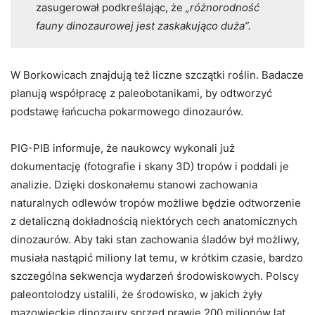
zasugerował podkreślając, że
„różnorodność
fauny dinozaurowej jest zaskakująco duża”.
W Borkowicach znajdują też liczne szczątki roślin. Badacze
planują współpracę z paleobotanikami, by odtworzyć
podstawę łańcucha pokarmowego dinozaurów.
PIG-PIB informuje, że naukowcy wykonali już
dokumentację (fotografie i skany 3D) tropów i poddali je
analizie. Dzięki doskonałemu stanowi zachowania
naturalnych odlewów tropów możliwe będzie odtworzenie
z detaliczną dokładnością niektórych cech anatomicznych
dinozaurów. Aby taki stan zachowania śladów był możliwy,
musiała nastąpić miliony lat temu, w krótkim czasie, bardzo
szczególna sekwencja wydarzeń środowiskowych. Polscy
paleontolodzy ustalili, że środowisko, w jakich żyły
mazowieckie dinozaury sprzed prawie 200 milionów lat,