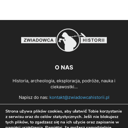
O NAS
Historia, archeologia, eksploracja, podróże, nauka i
ciekawostki...
Napisz do nas:
kontakt@zwiadowcahistorii.pl
Strona używa plików cookies, aby ułatwić Tobie korzystanie
PODĄŻAJ ZA NAMI
z serwisu oraz do celów statystycznych. Jeśli nie blokujesz
tych plików, to zgadzasz się na ich użycie oraz zapisanie w
pamięci urządzenia. Pamiętaj, że możesz samodzielnie