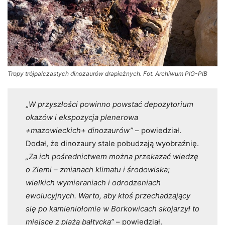
Tropy trójpalczastych dinozaurów drapieżnych. Fot. Archiwum PIG-PIB
„
W przyszłości powinno powstać depozytorium
okazów i ekspozycja plenerowa
+mazowieckich+ dinozaurów”
– powiedział.
Dodał, że dinozaury stale pobudzają wyobraźnię.
„Za ich pośrednictwem można przekazać wiedzę
o Ziemi – zmianach klimatu i środowiska;
wielkich wymieraniach i odrodzeniach
ewolucyjnych. Warto, aby ktoś przechadzający
się po kamieniołomie w Borkowicach skojarzył to
miejsce z plażą bałtycką”
– powiedział.