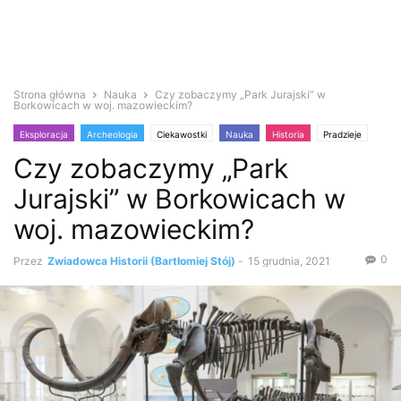
Strona główna
Nauka
Czy zobaczymy „Park Jurajski” w
Borkowicach w woj. mazowieckim?
Eksploracja
Archeologia
Ciekawostki
Nauka
Historia
Pradzieje
Czy zobaczymy „Park
Jurajski” w Borkowicach w
woj. mazowieckim?
0
Przez
Zwiadowca Historii (Bartłomiej Stój)
-
15 grudnia, 2021