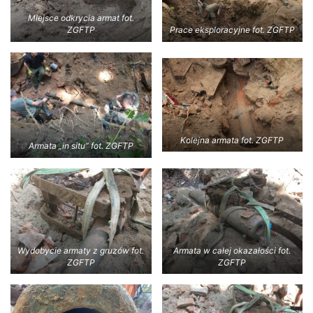
Miejsce odkrycia armat fot.
ZGFTP
Prace eksploracyjne fot. ZGFTP
Kolejna armata fot. ZGFTP
Armata „in situ” fot. ZGFTP
Wydobycie armaty z gruzów fot.
Armata w całej okazałości fot.
ZGFTP
ZGFTP