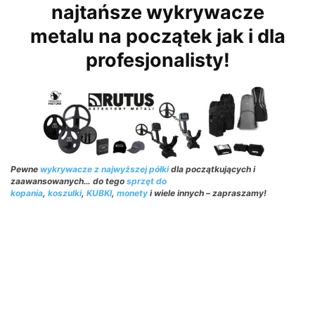
najtańsze wykrywacze
metalu na początek jak i dla
profesjonalisty!
Pewne
wykrywacze z najwyższej półki
dla początkujących i
zaawansowanych… do tego
sprzęt do
kopania
,
koszulki
,
KUBKI
,
monety
i wiele innych – zapraszamy!