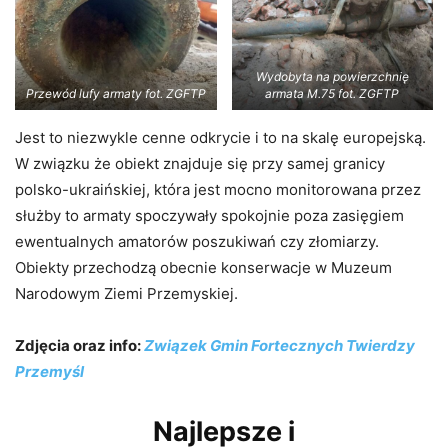
Wydobyta na powierzchnię
Przewód lufy armaty fot. ZGFTP
armata M.75 fot. ZGFTP
Jest to niezwykle cenne odkrycie i to na skalę europejską.
W związku że obiekt znajduje się przy samej granicy
polsko-ukraińskiej, która jest mocno monitorowana przez
służby to armaty spoczywały spokojnie poza zasięgiem
ewentualnych amatorów poszukiwań czy złomiarzy.
Obiekty przechodzą obecnie konserwacje w Muzeum
Narodowym Ziemi Przemyskiej.
Zdjęcia oraz info:
Związek Gmin Fortecznych Twierdzy
Przemyśl
Najlepsze i