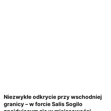
Niezwykłe odkrycie przy wschodniej
granicy – w forcie Salis Sogilo