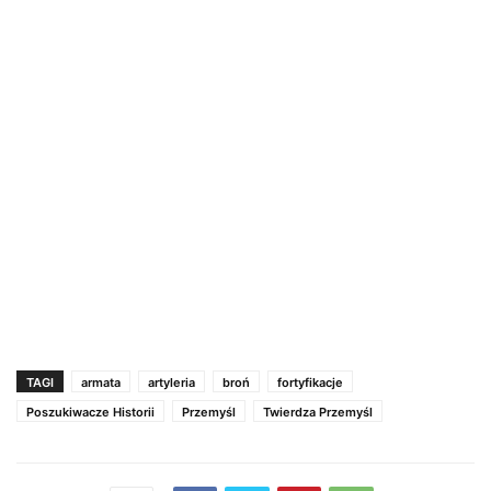
TAGI
armata
artyleria
broń
fortyfikacje
Poszukiwacze Historii
Przemyśl
Twierdza Przemyśl