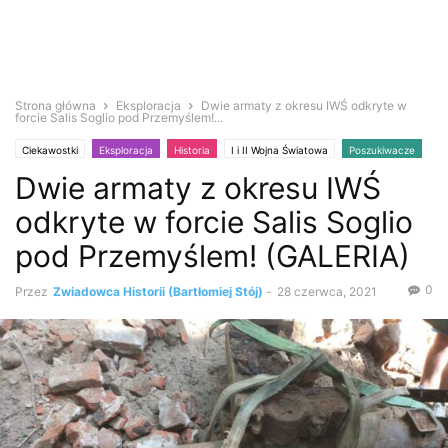
Strona główna
Eksploracja
Dwie armaty z okresu IWŚ odkryte w
forcie Salis Soglio pod Przemyślem!...
Ciekawostki
Eksploracja
Historia
I i II Wojna Światowa
Poszukiwacze
Dwie armaty z okresu IWŚ
Wykrywacz metali
Zabytki i antyki
odkryte w forcie Salis Soglio
pod Przemyślem! (GALERIA)
0
Przez
Zwiadowca Historii (Bartłomiej Stój)
-
28 czerwca, 2021